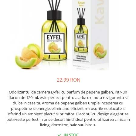
Detergent Pudra Automat
Detergent Lichid
Detergent Pudra Manual
Detergent Lichid Gel
Inalbitor Rufe
Intretinere Masina de Spalat Rufe
Servetele Captare Culori
Solutie Pete
Detergent Vase
22,99 RON
Diverse
Odorizantul de camera Eyfel, cu parfum de pepene galben, intr-un
Bidoane si canistre
flacon de 120 ml, este perfect pentru a aduce o nota revigoranta si
dulce in casa ta. Aroma de pepene galben umple incaperea cu
Gratare
prospetime si energie, eliminand eficient mirosurile neplacute si
Incubatoare
oferind un ambient placut si primitor. Flaconul cu design elegant se
potriveste perfect in orice decor, fiind ideal pentru utilizarea zilnica in
Lampi solare
living, dormitor, baie sau birou.
Unelte
IN STOC