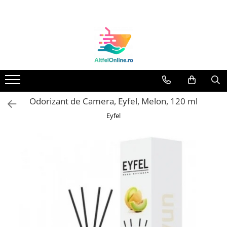
Toate Produsele
Produse Cosmetice Premium
Reducere 20% la achizitionarea a
minimum 3 produse identice
Oferte
Odorizant de Camera, Eyfel, Melon, 120 ml
Balsam Rufe
Eyfel
Balsam Lichid Rufe
Odorizant Textile Spray
Perle Parfumate
Servetele parfumate rufe
Capsule si Tablete pentru Masina
de Spalat Vase
Detergent Rufe
Detergent Capsule