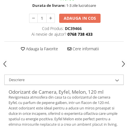
Hrana, Accesorii si Ingrijire Animale
Durata de livrare:
1-3 zile lucratoare
Accesorii
ADAUGA IN COS
Hrana Caini
Cod Produs:
DC39466
Hrana Umeda
Ai nevoie de ajutor?
0768 738 433
Hrana Uscata
Recompense
Adauga la Favorite
Cere informatii
Hrana Pisici
Hrana Umeda
Hrana Uscata
Ingrijire Animale
Descriere
Ingrijire Copii
Odorizant de Camera, Eyfel, Melon, 120 ml
Accesorii Ingrijire Copii
Revigoreaza atmosfera din casa ta cu odorizantul de camera
Dus si Baie
Eyfel, cu parfum de pepene galben, intr-un flacon de 120 ml.
Acest odorizant este ideal pentru a aduce un miros proaspat si
Accesorii Baie
dulce in orice incapere, oferind o experienta olfactiva care umple
Gel de Dus pentru Copii
spatiul cu energie pozitiva. Eyfel Melon este perfect pentru a
elimina mirosurile neplacute si a crea un ambient placut in living,
Pudra de Talc