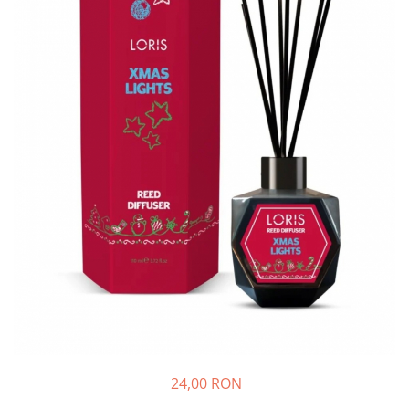
Detergent Pudra Automat
Detergent Lichid
Detergent Pudra Manual
Detergent Lichid Gel
Inalbitor Rufe
Intretinere Masina de Spalat Rufe
Servetele Captare Culori
Solutie Pete
Detergent Vase
Diverse
Bidoane si canistre
Gratare
Incubatoare
Lampi solare
24,00 RON
Unelte