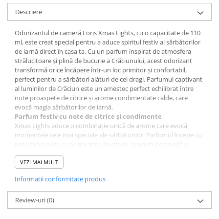
Sampon pentru Copii
Descriere
Uleiuri, Lotiuni si Creme
Igiena Orala
Odorizantul de cameră Loris Xmas Lights, cu o capacitate de 110
ml, este creat special pentru a aduce spiritul festiv al sărbătorilor
Pasta de Dinti
de iarnă direct în casa ta. Cu un parfum inspirat de atmosfera
Periuta de Dinti
strălucitoare și plină de bucurie a Crăciunului, acest odorizant
transformă orice încăpere într-un loc primitor și confortabil,
Jucarii copii
perfect pentru a sărbători alături de cei dragi. Parfumul captivant
Scutece pentru Copii
al luminilor de Crăciun este un amestec perfect echilibrat între
note proaspete de citrice și arome condimentate calde, care
Servetele Umede pentru Copii
evocă magia sărbătorilor de iarnă.
Parfum festiv cu note de citrice și condimente
Ingrijire Personala
Xmas Lights aduce o combinație unică de arome care evocă
Creme de Maini
momentele cele mai speciale ale sărbătorilor. Parfumul începe cu
note proaspete și revigorante de citrice, precum portocală și
Creme si Lotiuni de Corp
lămâie, care aduc un strop de energie și prospețime în aer.
Deodorante si Antiperspirante
Acestea sunt urmate de accente calde și reconfortante de
VEZI MAI MULT
condimente, cum ar fi scorțișoara și cuișoarele, care adaugă o
Deodorant Barbati
Informatii conformitate produs
notă festivă și primitoare. Această combinație armonioasă de
Deodorant Dama
arome creează o atmosferă perfectă pentru serile de iarnă
petrecute în familie.
Review-uri
(0)
Deodorant Unisex
Difuzie constantă și de lungă durată
Dus si Baie
Cu o formulă echilibrată, odorizantul Loris Xmas Lights este