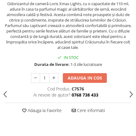
Odorizantul de cameră Loris Xmas Lights, cu o capacitate de 110 ml,
Hrana, Accesorii si Ingrijire Animale
aduce în casa ta parfumul magic al sărbătorilor de iarnă, evocând
Accesorii
atmosfera caldă și festivă. Acesta combină note proaspete și dulci de
citrice și condimente, inspirate de strălucirea luminilor de Crăciun.
Hrana Caini
Parfumul său captivant creează o atmosferă confortabilă și primitoare,
perfectă pentru serile festive alături de familie și prieteni. Cu o difuzie
Hrana Umeda
constantă și de lungă durată, acest odorizant este ideal pentru a
Hrana Uscata
împrospăta orice încăpere, aducând spiritul Crăciunului în fiecare colț
al casei tale.
Recompense
Hrana Pisici
IN STOC
Durata de livrare:
1-3 zile lucratoare
Hrana Umeda
Hrana Uscata
ADAUGA IN COS
Ingrijire Animale
Cod Produs:
C7576
Ingrijire Copii
Ai nevoie de ajutor?
0768 738 433
Accesorii Ingrijire Copii
Dus si Baie
Adauga la Favorite
Cere informatii
Accesorii Baie
Gel de Dus pentru Copii
Pudra de Talc