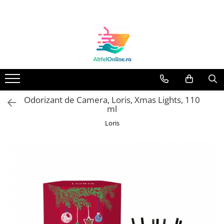
Toate Produsele
Produse Cosmetice Premium
Reducere 20% la achizitionarea a
minimum 3 produse identice
Oferte
Odorizant de Camera, Loris, Xmas Lights, 110
Balsam Rufe
ml
Balsam Lichid Rufe
Loris
Odorizant Textile Spray
Perle Parfumate
Servetele parfumate rufe
Capsule si Tablete pentru Masina
de Spalat Vase
Detergent Rufe
Detergent Capsule