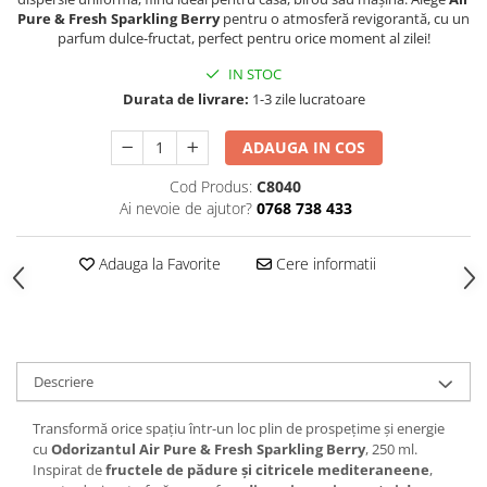
Produse Styling
Pure & Fresh Sparkling Berry
pentru o atmosferă revigorantă, cu un
Sampon
parfum dulce-fructat, perfect pentru orice moment al zilei!
Sampon pentru Barbati
IN STOC
Sampon Uscat
Durata de livrare:
1-3 zile lucratoare
Tratament de Par
Vopsea de Par
ADAUGA IN COS
Ingrijirea Picioarelor
Cod Produs:
C8040
Ingrijirea Tenului
Ai nevoie de ajutor?
0768 738 433
Creme de Fata
Adauga la Favorite
Cere informatii
Demachiere
Manichiura si Pedichiura
Parfumuri
Body Mist
Descriere
Pentru Barbati
Pentru Femei
Transformă orice spațiu într-un loc plin de prospețime și energie
Unisex
cu
Odorizantul Air Pure & Fresh Sparkling Berry
, 250 ml.
Inspirat de
fructele de pădure și citricele mediteraneene
,
Produse Barbierit