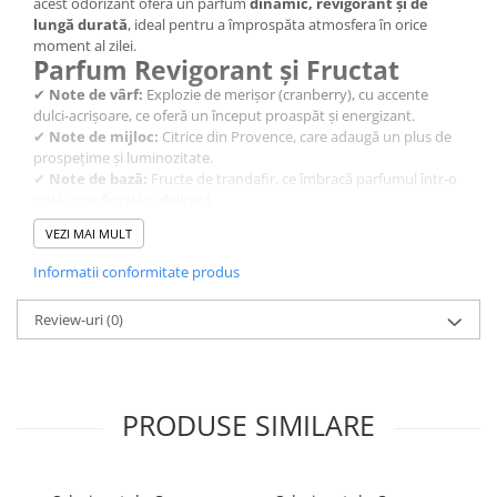
acest odorizant oferă un parfum
dinamic, revigorant și de
After Shave
lungă durată
, ideal pentru a împrospăta atmosfera în orice
moment al zilei.
After Shave Balsam
Parfum Revigorant și Fructat
Aparate de Ras
✔
Note de vârf:
Explozie de merișor (cranberry), cu accente
Geluri si Spume de Ras
dulci-acrișoare, ce oferă un început proaspăt și energizant.
Ingrijire Barba
✔
Note de mijloc:
Citrice din Provence, care adaugă un plus de
prospețime și luminozitate.
Servetele Umede
✔
Note de bază:
Fructe de trandafir, ce îmbracă parfumul într-o
Seturi Cadou
notă ușor florală și delicată.
Această combinație vibrantă creează o
senzație de prospețime
Pentru Barbati
VEZI MAI MULT
și vitalitate
, ideală pentru a energiza orice încăpere.
Pentru Femei
Informatii conformitate produs
Uz Sanitar
Neutralizare Eficientă a
Review-uri
(0)
Mirosurilor
✔
Elimină rapid mirosurile neplăcute
, oferind un aer curat și
proaspăt.
✔
Ideal pentru toate spațiile
– locuință, birou, mașină sau
PRODUSE SIMILARE
camere de hotel.
✔
Persistență de lungă durată
– Parfumul rămâne ore întregi
după aplicare.
Formula avansată
Air Pure & Fresh
nu doar parfumează, ci și