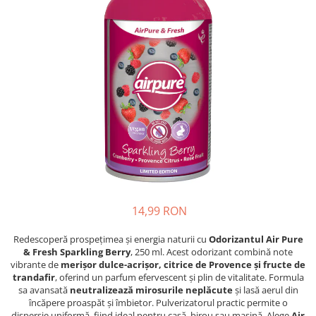
Epilare
Carlige Rufe
Solutii Curatare Mobila
Igiena Intima
Decoratiuni interior
Solutii Curatare Pardoseli
Absorbante
Hartie Igienica
Solutii Curatare Suprafete Diverse
Absorbante Incontinenta
Ingrijire Incaltaminte
Solutii Desfundare Scurgeri
Absorbante Zilnice
Lavete si Bureti
Solutii Intretinere Textile
Lotiuni si Geluri Intime
Manusi Menaj
Universale
Scutece pentru Adulti
Rezerva Mop, Faras, Perie
Servetele Intime
Saci Menajeri
Servetele Umede pentru Adulti
Igiena Orala
Apa de Gura
14,99 RON
Pasta de Dinti
Periuta de Dinti
Redescoperă prospețimea și energia naturii cu
Odorizantul Air Pure
& Fresh Sparkling Berry
, 250 ml. Acest odorizant combină note
Ingrijire Buze
vibrante de
merișor dulce-acrișor, citrice de Provence și fructe de
Ingrijirea Parului
trandafir
, oferind un parfum efervescent și plin de vitalitate. Formula
sa avansată
neutralizează mirosurile neplăcute
și lasă aerul din
Balsam de Par
încăpere proaspăt și îmbietor. Pulverizatorul practic permite o
dispersie uniformă, fiind ideal pentru casă, birou sau mașină. Alege
Air