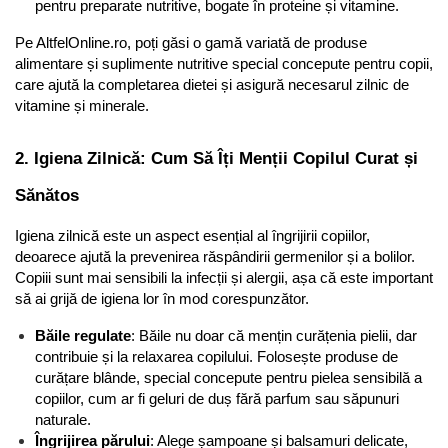
pentru preparate nutritive, bogate în proteine și vitamine.
Pe AltfelOnline.ro, poți găsi o gamă variată de produse 
alimentare și suplimente nutritive special concepute pentru copii, 
care ajută la completarea dietei și asigură necesarul zilnic de 
vitamine și minerale.
2. Igiena Zilnică: Cum Să Îți Menții Copilul Curat și 
Sănătos
Igiena zilnică este un aspect esențial al îngrijirii copiilor, 
deoarece ajută la prevenirea răspândirii germenilor și a bolilor. 
Copiii sunt mai sensibili la infecții și alergii, așa că este important 
să ai grijă de igiena lor în mod corespunzător.
Băile regulate
: Băile nu doar că mențin curățenia pielii, dar 
contribuie și la relaxarea copilului. Folosește produse de 
curățare blânde, special concepute pentru pielea sensibilă a 
copiilor, cum ar fi geluri de duș fără parfum sau săpunuri 
naturale.
Îngrijirea părului
: Alege șampoane și balsamuri delicate, 