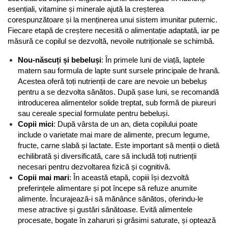
esențiali, vitamine și minerale ajută la creșterea 
corespunzătoare și la menținerea unui sistem imunitar puternic. 
Fiecare etapă de creștere necesită o alimentație adaptată, iar pe 
măsură ce copilul se dezvoltă, nevoile nutriționale se schimbă.
Nou-născuți și bebeluși
: În primele luni de viață, laptele 
matern sau formula de lapte sunt sursele principale de hrană. 
Acestea oferă toți nutrienții de care are nevoie un bebeluș 
pentru a se dezvolta sănătos. După șase luni, se recomandă 
introducerea alimentelor solide treptat, sub formă de piureuri 
sau cereale special formulate pentru bebeluși.
Copii mici
: După vârsta de un an, dieta copilului poate 
include o varietate mai mare de alimente, precum legume, 
fructe, carne slabă și lactate. Este important să menții o dietă 
echilibrată și diversificată, care să includă toți nutrienții 
necesari pentru dezvoltarea fizică și cognitivă.
Copii mai mari
: În această etapă, copiii își dezvoltă 
preferințele alimentare și pot începe să refuze anumite 
alimente. Încurajează-i să mănânce sănătos, oferindu-le 
mese atractive și gustări sănătoase. Evită alimentele 
procesate, bogate în zaharuri și grăsimi saturate, și optează 