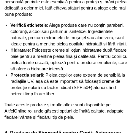
personală potrivite este esențială pentru a proteja și hrăni pielea 
delicată a celor mici. Iată câteva sfaturi pentru a alege cele mai 
bune produse:
Verifică etichetele
: Alege produse care nu conțin parabeni, 
coloranți, alcool sau parfumuri sintetice. Ingredientele 
naturale, precum extractele de mușețel sau aloe vera, sunt 
ideale pentru a menține pielea copilului hidratată și fără iritații.
Hidratare
: Folosește creme și loțiuni hidratante după fiecare 
baie pentru a menține pielea fină și catifelată. Pentru copiii cu 
pielea foarte uscată, optează pentru produse emoliente, care 
să ofere o hidratare intensă.
Protecția solară
: Pielea copiilor este extrem de sensibilă la 
radiațiile UV, așa că este important să folosești creme de 
protecție solară cu factor ridicat (SPF 50+) atunci când 
petreci timp în aer liber.
Toate aceste produse și multe altele sunt disponibile pe 
AltfelOnline.ro, unde găsești opțiuni de înaltă calitate, adaptate 
fiecărei vârste și fiecărui tip de piele.
4. Produse de Siguranță pentru Copii: Asigurarea 