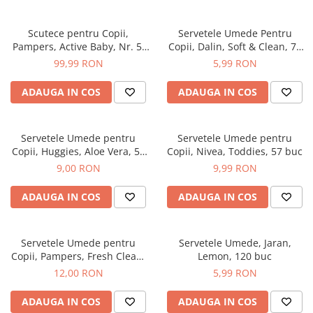
Produse Styling
Sampon
Scutece pentru Copii,
Servetele Umede Pentru
Sampon pentru Barbati
Pampers, Active Baby, Nr. 5,
Copii, Dalin, Soft & Clean, 72
Sampon Uscat
11-16 Kg, 64 buc
buc
99,99 RON
5,99 RON
Tratament de Par
Vopsea de Par
ADAUGA IN COS
ADAUGA IN COS
Ingrijirea Picioarelor
Ingrijirea Tenului
Servetele Umede pentru
Servetele Umede pentru
Copii, Huggies, Aloe Vera, 56
Copii, Nivea, Toddies, 57 buc
Creme de Fata
Buc
9,00 RON
9,99 RON
Demachiere
Manichiura si Pedichiura
ADAUGA IN COS
ADAUGA IN COS
Parfumuri
Body Mist
Servetele Umede pentru
Servetele Umede, Jaran,
Pentru Barbati
Copii, Pampers, Fresh Clean,
Lemon, 120 buc
Pentru Femei
80 buc
12,00 RON
5,99 RON
Unisex
ADAUGA IN COS
ADAUGA IN COS
Produse Barbierit