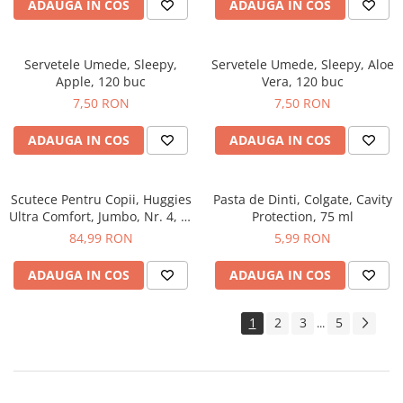
ADAUGA IN COS
ADAUGA IN COS
Servetele Umede, Sleepy,
Servetele Umede, Sleepy, Aloe
Apple, 120 buc
Vera, 120 buc
7,50 RON
7,50 RON
ADAUGA IN COS
ADAUGA IN COS
Scutece Pentru Copii, Huggies
Pasta de Dinti, Colgate, Cavity
Ultra Comfort, Jumbo, Nr. 4, 7-
Protection, 75 ml
18 kg, 50 Buc
84,99 RON
5,99 RON
ADAUGA IN COS
ADAUGA IN COS
1
2
3
5
...