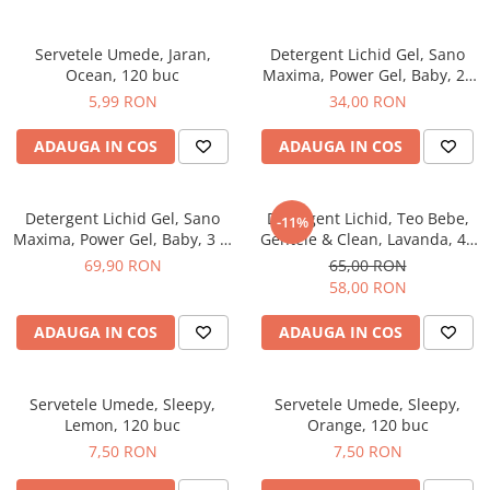
After Shave
After Shave Balsam
Servetele Umede, Jaran,
Detergent Lichid Gel, Sano
Ocean, 120 buc
Maxima, Power Gel, Baby, 20
Aparate de Ras
Spalari, 1 L
5,99 RON
34,00 RON
Geluri si Spume de Ras
Ingrijire Barba
ADAUGA IN COS
ADAUGA IN COS
Servetele Umede
Seturi Cadou
Detergent Lichid Gel, Sano
Detergent Lichid, Teo Bebe,
-11%
Pentru Barbati
Maxima, Power Gel, Baby, 3 L,
Gentele & Clean, Lavanda, 45
Pentru Femei
60 spalari
Spalari,1.8 L
69,90 RON
65,00 RON
58,00 RON
Uz Sanitar
ADAUGA IN COS
ADAUGA IN COS
Servetele Umede, Sleepy,
Servetele Umede, Sleepy,
Lemon, 120 buc
Orange, 120 buc
7,50 RON
7,50 RON