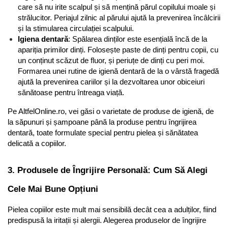
care să nu irite scalpul și să mențină părul copilului moale și 
strălucitor. Periajul zilnic al părului ajută la prevenirea încâlcirii 
și la stimularea circulației scalpului.
Igiena dentară
: Spălarea dinților este esențială încă de la 
apariția primilor dinți. Folosește paste de dinți pentru copii, cu 
un conținut scăzut de fluor, și periuțe de dinți cu peri moi. 
Formarea unei rutine de igienă dentară de la o vârstă fragedă 
ajută la prevenirea cariilor și la dezvoltarea unor obiceiuri 
sănătoase pentru întreaga viață.
Pe AltfelOnline.ro, vei găsi o varietate de produse de igienă, de 
la săpunuri și șampoane până la produse pentru îngrijirea 
dentară, toate formulate special pentru pielea și sănătatea 
delicată a copiilor.
3. Produsele de Îngrijire Personală: Cum Să Alegi 
Cele Mai Bune Opțiuni
Pielea copiilor este mult mai sensibilă decât cea a adulților, fiind 
predispusă la iritații și alergii. Alegerea produselor de îngrijire 