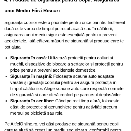
unui Mediu Fără Riscuri
Siguranța copiilor este o prioritate pentru orice părinte. Indiferent 
dacă este vorba de timpul petrecut acasă sau în călătorii, 
asigurarea unui mediu sigur este esențială pentru a preveni 
accidentele. Iată câteva măsuri de siguranță și produse care te 
pot ajuta:
Siguranța în casă
: Utilizează protecții pentru colțuri și 
muchii, dispozitive de blocare a sertarelor și protecții pentru 
prize pentru a preveni accidentele domestice.
Siguranța în mașină
: Folosește scaune auto adaptate 
vârstei și greutății copilului pentru a-i asigura protecția în 
timpul călătoriilor. Alege scaune auto care respectă normele 
de siguranță și care oferă confort pe parcursul deplasărilor.
Siguranța în aer liber
: Când petreci timp afară, folosește 
căști de protecție și genunchiere pentru activități precum 
mersul pe bicicletă sau role.
Pe AltfelOnline.ro, vei găsi produse de siguranță pentru copii 
care te ajută să creezi un mediu securizat și confortabil pentru 