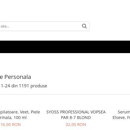
ire Personala
1-
24
din
1191
produse
ilatoare, Veet, Piele
SYOSS PROFESSIONAL VOPSEA
Serum 
rmala, 100 ml
PAR 8-7 BLOND
Elseve, F
cu Tend
16,50 RON
32,00 RON