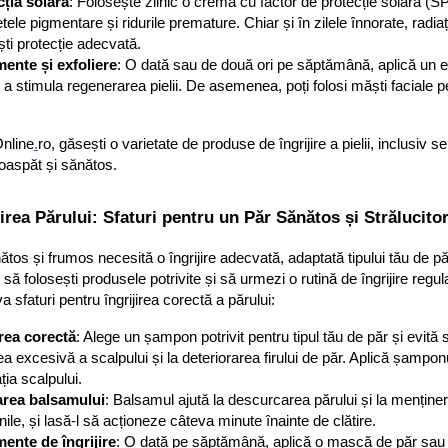
cția solară
: Folosește zilnic o cremă cu factor de protecție solară (S
petele pigmentare și ridurile premature. Chiar și în zilele înnorate, radia
ști protecție adecvată.
mente și exfoliere
: O dată sau de două ori pe săptămână, aplică un ex
 a stimula regenerarea pielii. De asemenea, poți folosi măști faciale p
Online
.
ro, găsești o varietate de produse de îngrijire a pielii, inclusiv se
oaspăt și sănătos.
jirea Părului: Sfaturi pentru un Păr Sănătos și Strălucito
ătos și frumos necesită o îngrijire adecvată, adaptată tipului tău de păr
 să folosești produsele potrivite și să urmezi o rutină de îngrijire regul
a sfaturi pentru îngrijirea corectă a părului:
rea corectă
: Alege un șampon potrivit pentru tipul tău de păr și evită
a excesivă a scalpului și la deteriorarea firului de păr. Aplică șampon
ția scalpului.
zarea balsamului
: Balsamul ajută la descurcarea părului și la menținere
nile, și lasă-l să acționeze câteva minute înainte de clătire.
ente de îngrijire
: O dată pe săptămână, aplică o mască de păr sau un 