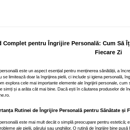
 Complet pentru Îngrijire Personală: Cum Să Îți
Fiecare Zi
a personală este un aspect esențial pentru menținerea sănătății, a încrede
nu se limitează doar la îngrijirea pielii, ci include și igiena personală, îng
om explora cele mai importante elemente ale îngrijirii personale, cum să 
e simți și a arăta cât mai bine. Dacă ești în căutarea produselor de îngri
ne.ro.
rtanța Rutinei de Îngrijire Personală pentru Sănătate și
a personală este mai mult decât o simplă preocupare pentru estetică; e
obleme ale pielii, părului sau unghiilor. O rutină de îngrijire bine pusă la