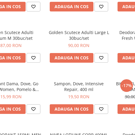
A IN COS
ADAUGA IN COS
ADAU
n Scutece Adulti
Golden Scutece Adulti Large L
Deodor
um M 30buc/set
30buc/set
Fresh
Lemongr
87,00 RON
90,00 RON
A IN COS
ADAUGA IN COS
ADAU
nt Dama, Dove, Go
Sampon, Dove, Intensive
BIO NAT
-17%
 Women, Pomelo &
Repair, 400 ml
ARGA
ass, Spray, 150 ml
15,99 RON
19,50 RON
30,0
A IN COS
ADAUGA IN COS
ADAU
DORANT 150ML MEN
NIVEA LOTIUNE CORP 400ML
Deodo