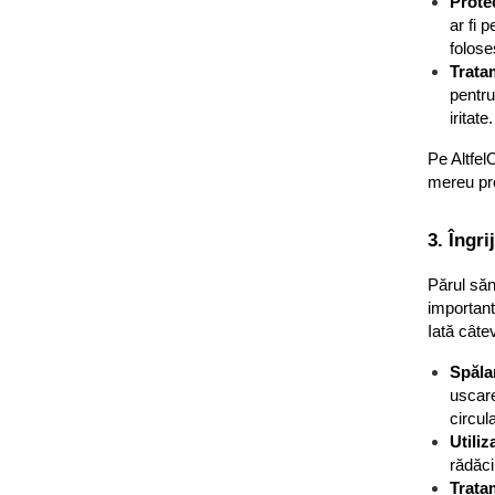
Prote
Apa de Gura
ar fi 
Pasta de Dinti
folose
Periuta de Dinti
Trata
Ingrijire Buze
pentru
iritate.
Ingrijirea Parului
Pe
Altfel
Balsam de Par
mereu pr
Produse Styling
Sampon
3. Îngri
Sampon pentru Barbati
Sampon Uscat
Părul săn
Tratament de Par
important
Iată câtev
Vopsea de Par
Ingrijirea Picioarelor
Spăla
Ingrijirea Tenului
uscare
circula
Creme de Fata
Utili
Demachiere
rădăci
Manichiura si Pedichiura
Tratam