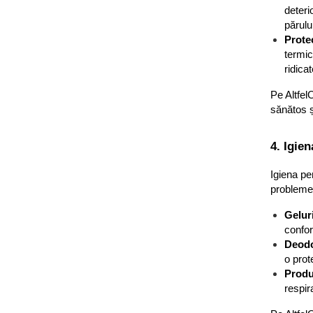
deteri
Parfumuri
părulu
Body Mist
Protec
termic
Pentru Barbati
ridicat
Pentru Femei
Unisex
Pe Altfel
sănătos și
Produse Barbierit
After Shave
4. Igie
After Shave Balsam
Aparate de Ras
Igiena pe
Geluri si Spume de Ras
problemel
Ingrijire Barba
Gelur
Servetele Umede
confor
Deodo
Seturi Cadou
o prot
Pentru Barbati
Produ
Pentru Femei
respir
Uz Sanitar