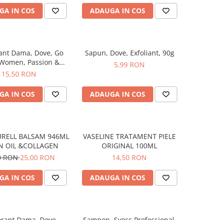
GA IN COS
ADAUGA IN COS
ant Dama, Dove, Go
Sapun, Dove, Exfoliant, 90g
 Women, Passion &
5,99 RON
ass, Spray, 150 ml
15,50 RON
GA IN COS
ADAUGA IN COS
URELL BALSAM 946ML
VASELINE TRATAMENT PIELE
N OIL &COLLAGEN
ORIGINAL 100ML
0 RON
25,00 RON
14,50 RON
GA IN COS
ADAUGA IN COS
rant Dama, Dove,
Sampon, Syoss Professional,