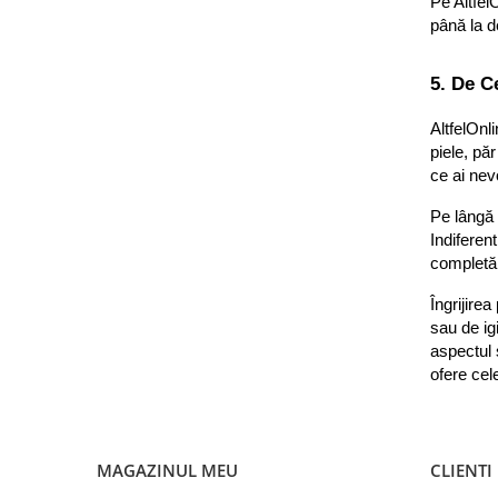
Pe Altfel
Odorizante Camera
până la d
Lumanari Parfumate
5. De C
Odorizante cu Betisoare
Odorizante Rezerva
AltfelOnl
Odorizante Spray
piele, păr
ce ai nevo
Produse de Curatenie
Creme de Curatat
Pe lângă p
Indiferent
Degresant
completă 
Detartrant
Îngrijirea
Dezinfectant
sau de ig
aspectul 
Insecticid si Repelant
ofere cel
Odorizante WC
Servetele Umede Suprafete
Solutii Anticalcar
MAGAZINUL MEU
CLIENTI
Solutii Antimucegai