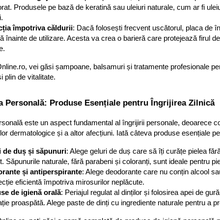
orat. Produsele pe bază de keratină sau uleiuri naturale, cum ar fi uleiu
i.
ția împotriva căldurii
: Dacă folosești frecvent uscătorul, placa de în
ă înainte de utilizare. Acesta va crea o barieră care protejează firul de
e.
Online.ro, vei găsi șampoane, balsamuri și tratamente profesionale pentru 
 plin de vitalitate.
na Personală: Produse Esențiale pentru Îngrijirea Zilnică
rsonală este un aspect fundamental al îngrijirii personale, deoarece con
or dermatologice și a altor afecțiuni. Iată câteva produse esențiale pen
i de duș și săpunuri
: Alege geluri de duș care să îți curățe pielea fă
t. Săpunurile naturale, fără parabeni și coloranți, sunt ideale pentru pi
rante și antiperspirante
: Alege deodorante care nu conțin alcool sau al
ecție eficientă împotriva mirosurilor neplăcute.
se de igienă orală
: Periajul regulat al dinților și folosirea apei de gu
ație proaspătă. Alege paste de dinți cu ingrediente naturale pentru a pro