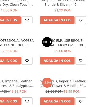
le Dry, Clean Touch,
Blonde & Silver, 440 ml
pray, 150 ml
17,00 RON
21,99 RON
GA IN COS
ADAUGA IN COS
ROFESSIONAL VOPSEA
TROPIC EMULSIE BRONZ
NOU
6-1 BLOND INCHIS
EXTRACT MORCOV SPF30
250ML
32,00 RON
29,00 RON
GA IN COS
ADAUGA IN COS
us, Imperial Leather,
Gel de Dus, Imperial Leather,
-32%
press & Eucalyptus,
Cotton Flower & Vanilla, 500
500 ml
ml
0 RON
16,99 RON
25,00 RON
16,99 RON
GA IN COS
ADAUGA IN COS