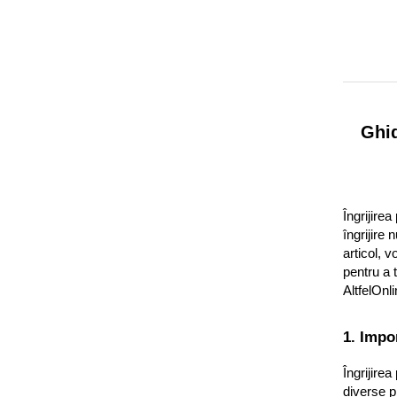
Sampon pentru Copii
Uleiuri, Lotiuni si Creme
Igiena Orala
Pasta de Dinti
Periuta de Dinti
Ghid
Jucarii copii
Scutece pentru Copii
Servetele Umede pentru Copii
Ingrijire Personala
Îngrijire
îngrijire 
Creme de Maini
articol, v
Creme si Lotiuni de Corp
pentru a t
AltfelOnli
Deodorante si Antiperspirante
Deodorant Barbati
1. Impo
Deodorant Dama
Deodorant Unisex
Îngrijire
Dus si Baie
diverse pr