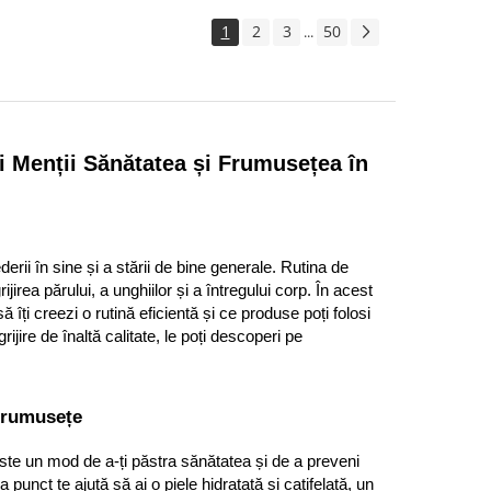
1
2
3
50
...
 Menții Sănătatea și Frumusețea în 
rii în sine și a stării de bine generale. Rutina de 
rijirea părului, a unghiilor și a întregului corp. În acest 
îți creezi o rutină eficientă și ce produse poți folosi 
jire de înaltă calitate, le poți descoperi pe 
 Frumusețe
ste un mod de a-ți păstra sănătatea și de a preveni 
 punct te ajută să ai o piele hidratată și catifelată, un 