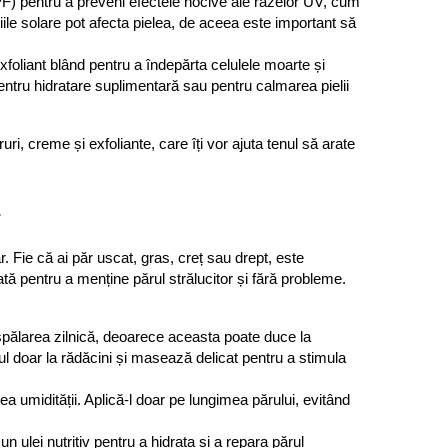
PF) pentru a preveni efectele nocive ale razelor UV, cum 
țiile solare pot afecta pielea, de aceea este important să 
foliant blând pentru a îndepărta celulele moarte și 
entru hidratare suplimentară sau pentru calmarea pielii 
ruri, creme și exfoliante, care îți vor ajuta tenul să arate 
r
. Fie că ai păr uscat, gras, creț sau drept, este 
ată pentru a menține părul strălucitor și fără probleme. 
 spălarea zilnică, deoarece aceasta poate duce la 
ul doar la rădăcini și masează delicat pentru a stimula 
a umidității. Aplică-l doar pe lungimea părului, evitând 
ulei nutritiv pentru a hidrata și a repara părul 