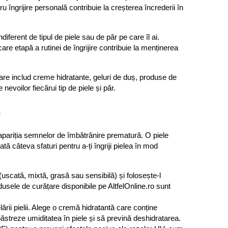
u îngrijire personală contribuie la creșterea încrederii în 
iferent de tipul de piele sau de păr pe care îl ai. 
care etapă a rutinei de îngrijire contribuie la menținerea 
care includ creme hidratante, geluri de duș, produse de 
nevoilor fiecărui tip de piele și păr.
r
și apariția semnelor de îmbătrânire prematură. O piele 
ă câteva sfaturi pentru a-ți îngriji pielea în mod 
 (uscată, mixtă, grasă sau sensibilă) și folosește-l 
sele de curățare disponibile pe AltfelOnline.ro sunt 
lării pielii. Alege o cremă hidratantă care conține 
păstreze umiditatea în piele și să prevină deshidratarea.