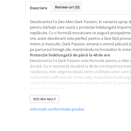
Hrana, Accesorii si Ingrijire Animale
Review-uri
(0)
Descriere
Accesorii
Hrana Caini
Deodorantul Fa Deo Men Dark Passion, în varianta spray de
pentru bărbații care caută o protecție îndelungată împotriva
Hrana Umeda
neplăcute. Cu o formulă inovatoare ce asigură prospețime 
Hrana Uscata
ore, acest deodorant este perfect pentru a face față provoc
intens și masculin, Dark Passion, emană o aromă plăcută și
Recompense
pe parcursul întregii zile, menținându-te încrezător în orice 
Hrana Pisici
Protecție îndelungată de până la 48 de ore
Deodorantul Fa Dark Passion este formulat pentru a oferi o
Hrana Umeda
durată. Cu o rezistență de până la 48 de ore împotriva trans
Hrana Uscata
neplăcute, este alegerea ideală pentru bărbații activi care î
confortabil indiferent de ritmul vieții. Această formulă as
Ingrijire Animale
continuă, fiind potrivită pentru utilizarea zilnică, în special 
Ingrijire Copii
activităților sportive.
Parfum intens și masculin
Accesorii Ingrijire Copii
Fa Dark Passion are o aromă unică, caracterizată prin note i
VEZI MAI MULT
Dus si Baie
oferind un parfum masculin, care te face să te simți energiz
Informatii conformitate produs
provocare. Parfumul său, care combină esențe revigorante ș
Accesorii Baie
pentru a impresiona și a lăsa o impresie plăcută. Dark Pa
Gel de Dus pentru Copii
în care dorești să îți exprimi personalitatea puternică și în
Formulă blândă și fără reziduuri
Pudra de Talc