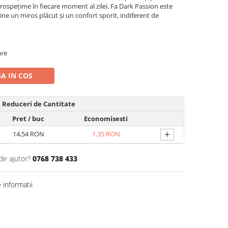
prospețime în fiecare moment al zilei. Fa Dark Passion este
e un miros plăcut și un confort sporit, indiferent de
are
A IN COS
Reduceri de Cantitate
Pret
/ buc
Economisesti
+
14,54 RON
1,35 RON
de ajutor?
0768 738 433
informatii