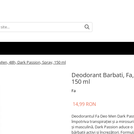
Men, 48h, Dark Passion, Spray, 150 ml
Deodorant Barbati, Fa,
150 ml
Fa
14,99 RON
Deodorantul Fa Deo Men Dark Passio
împotriva transpirației și a mirosu
și masculină, Dark Passion aduce o 
bărbații activi și încrezători. Formu