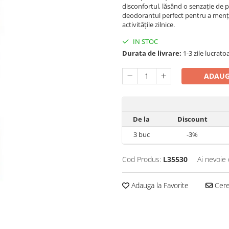
disconfortul, lăsând o senzație de 
deodorantul perfect pentru a mențin
activitățile zilnice.
IN STOC
Durata de livrare:
1-3 zile lucrato
ADAUG
De la
Discount
3
buc
-3%
Cod Produs:
L35530
Ai nevoie 
Adauga la Favorite
Cere 