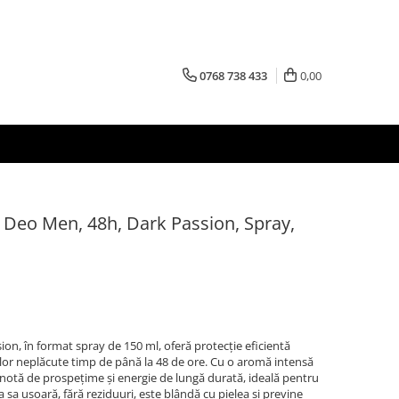
0768 738 433
0,00
 Deo Men, 48h, Dark Passion, Spray,
n, în format spray de 150 ml, oferă protecție eficientă
rilor neplăcute timp de până la 48 de ore. Cu o aromă intensă
notă de prospețime și energie de lungă durată, ideală pentru
la sa ușoară, fără reziduuri, este blândă cu pielea și previne