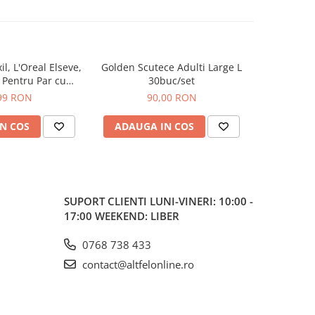
, L'Oreal Elseve,
Golden Scutece Adulti Large L
Deodoran
, Pentru Par cu
30buc/set
Fresh W
 Cadere, 100 ml
Lemongra
99 RON
90,00 RON
N COS
ADAUGA IN COS
ADAUG
SUPORT CLIENTI
LUNI-VINERI: 10:00 -
17:00 WEEKEND: LIBER
0768 738 433
contact@altfelonline.ro