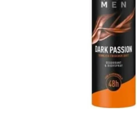
Detergent Pudra Automat
Detergent Lichid
Detergent Pudra Manual
Detergent Lichid Gel
Inalbitor Rufe
Intretinere Masina de Spalat Rufe
Servetele Captare Culori
Solutie Pete
Detergent Vase
Diverse
Bidoane si canistre
Gratare
Incubatoare
Lampi solare
Unelte