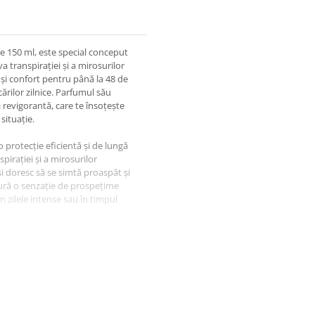
 150 ml, este special conceput
 transpirației și a mirosurilor
și confort pentru până la 48 de
ărilor zilnice. Parfumul său
 revigorantă, care te însoțește
situație.
 protecție eficientă și de lungă
pirației și a mirosurilor
și doresc să se simtă proaspăt și
igură o senzație de prospețime
în zilele intense sau în timpul
ntense și pline de caracter,
at și pregătit pentru orice
i tonuri calde, este creat
ssion este ideal pentru momentele
crederea.