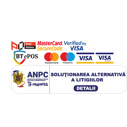
48h, 150 ml
este ideal pentru
culin intens. Cu o formulă blândă
perfect pentru zilele active,
e