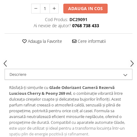
Produse Styling
Sampon
ADAUGA IN COS
Sampon pentru Barbati
Cod Produs:
DC29091
Sampon Uscat
Ai nevoie de ajutor?
0768 738 433
Tratament de Par
Vopsea de Par
Adauga la Favorite
Cere informatii
Ingrijirea Picioarelor
Ingrijirea Tenului
Creme de Fata
Descriere
Demachiere
Manichiura si Pedichiura
Răsfață-ți simțurile cu
Glade Odorizant Cameră Rezervă
Parfumuri
Luscious Cherry & Peony 269 ml
, o combinație vibrantă între
dulceața cireșelor coapte și delicatețea bujorilor înfloriți. Acest
Body Mist
parfum rafinat creează o atmosferă caldă, senzuală și plină de
Pentru Barbati
prospețime, potrivită pentru orice colț al casei. Formula sa
avansată neutralizează eficient mirosurile neplăcute, oferind o
Pentru Femei
prospețime de durată. Compatibil cu aparatele automate Glade,
Unisex
este ușor de utilizat și ideal pentru a transforma locuința într-un
Produse Barbierit
spațiu plin de energie pozitivă și rafinament.