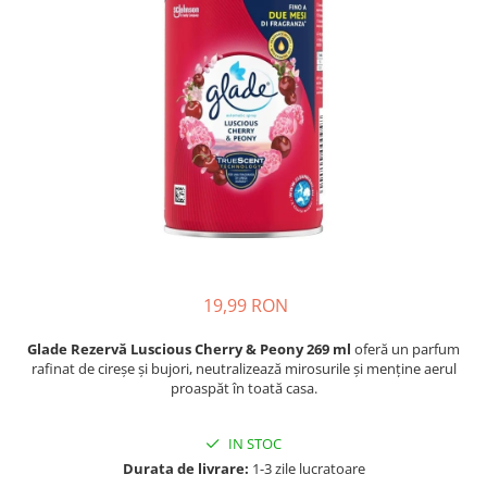
Epilare
Carlige Rufe
Solutii Curatare Mobila
Igiena Intima
Decoratiuni interior
Solutii Curatare Pardoseli
Absorbante
Hartie Igienica
Solutii Curatare Suprafete Diverse
Absorbante Incontinenta
Ingrijire Incaltaminte
Solutii Desfundare Scurgeri
Absorbante Zilnice
Lavete si Bureti
Solutii Intretinere Textile
Lotiuni si Geluri Intime
Manusi Menaj
Universale
Scutece pentru Adulti
Rezerva Mop, Faras, Perie
Servetele Intime
Saci Menajeri
Servetele Umede pentru Adulti
Igiena Orala
19,99 RON
Apa de Gura
Pasta de Dinti
Glade Rezervă Luscious Cherry & Peony 269 ml
oferă un parfum
Periuta de Dinti
rafinat de cireșe și bujori, neutralizează mirosurile și menține aerul
proaspăt în toată casa.
Ingrijire Buze
Ingrijirea Parului
IN STOC
Balsam de Par
Durata de livrare:
1-3 zile lucratoare