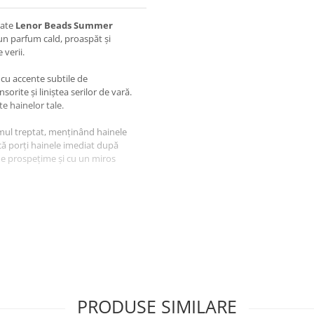
mate
Lenor Beads Summer
 un parfum cald, proaspăt și
 verii.
cu accente subtile de
orite și liniștea serilor de vară.
te hainelor tale.
mul treptat, menținând hainele
 că porți hainele imediat după
 de prospețime și cu un miros
iv bumbac, țesături sintetice și
ă sau articole casual, oferind
nt produs pentru utilizări
ușoară și precisă, astfel încât să
e tale.
PRODUSE SIMILARE
olosit. Tot ce trebuie să faci