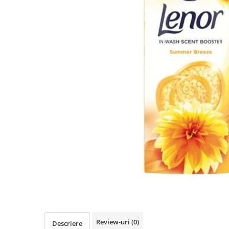
Detergent Pudra Automat
Detergent Lichid
Detergent Pudra Manual
Detergent Lichid Gel
Inalbitor Rufe
Intretinere Masina de Spalat Rufe
Servetele Captare Culori
Solutie Pete
Detergent Vase
Diverse
Bidoane si canistre
Gratare
Incubatoare
Lampi solare
Unelte
Review-uri
(0)
Descriere