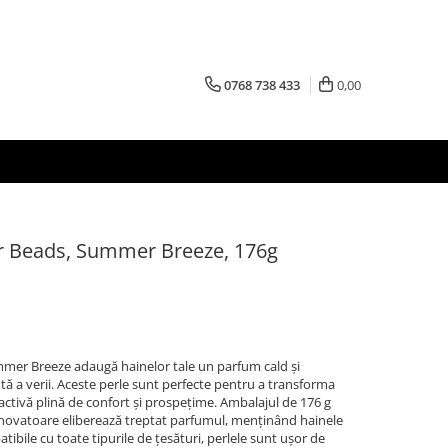
0768 738 433
0,00
r Beads, Summer Breeze, 176g
mer Breeze adaugă hainelor tale un parfum cald și
ntă a verii. Aceste perle sunt perfecte pentru a transforma
factivă plină de confort și prospețime. Ambalajul de 176 g
la inovatoare eliberează treptat parfumul, menținând hainele
tibile cu toate tipurile de țesături, perlele sunt ușor de