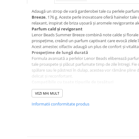
Hrana, Accesorii si Ingrijire Animale
Adaugă un strop de vară garderobei tale cu perlele parfu
Accesorii
Breeze
, 176 g. Aceste perle inovatoare oferă hainelor tale
Hrana Caini
relaxant, inspirat de briza ușoară și aromele revigorante ale
Parfum cald și revigorant
Hrana Umeda
Lenor Beads Summer Breeze combină note calde și florale 
Hrana Uscata
prospețime, creând un parfum captivant care evocă zilele îns
Acest amestec olfactiv adaugă un plus de confort și vitalita
Recompense
Prospețime de lungă durată
Hrana Pisici
Formula avansată a perlelor Lenor Beads eliberează parfu
tale proaspete și plăcut parfumate timp de zile întregi. Fie
Hrana Umeda
spălare sau le păstrezi în dulap, acestea vor rămâne pline
Hrana Uscata
delicat și reconfortant.
Compatibile cu toate tipurile de țesături
Ingrijire Animale
Aceste perle sunt potrivite pentru toate materialele, inclus
Ingrijire Copii
delicate. Sunt ideale pentru lenjerii, prosoape, haine de var
VEZI MAI MULT
fiecărei încărcături de rufe un parfum uniform și captivant.
Accesorii Ingrijire Copii
Informatii conformitate produs
Ambalaj practic pentru utilizări multiple
Dus si Baie
Ambalajul de 176 g este compact și eficient, oferind suficie
multiple. Designul practic al recipientului permite o dozare 
Accesorii Baie
poți ajusta intensitatea parfumului în funcție de preferințel
Gel de Dus pentru Copii
Utilizare simplă și convenabilă
Perlele Lenor Beads Summer Breeze sunt extrem de ușor de f
Pudra de Talc