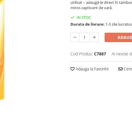
utilizat – adaugă-le direct în tambu
miros captivant de vară.
IN STOC
Durata de livrare:
1-3 zile lucrato
ADAUG
Cod Produs:
C7887
Ai nevoie d
Adauga la Favorite
Cere 