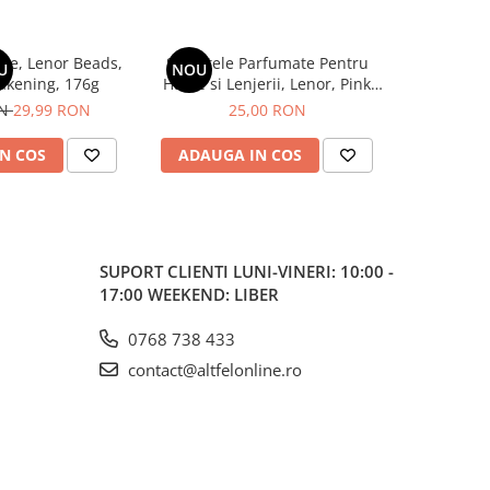
te, Lenor Beads,
Servetele Parfumate Pentru
SEMANA P
U
NOU
akening, 176g
Haine si Lenjerii, Lenor, Pink
BALSAM R
Blossom, 34 buc
RAI
ON
29,99 RON
25,00 RON
N COS
ADAUGA IN COS
ADAUG
SUPORT CLIENTI
LUNI-VINERI: 10:00 -
17:00 WEEKEND: LIBER
0768 738 433
contact@altfelonline.ro