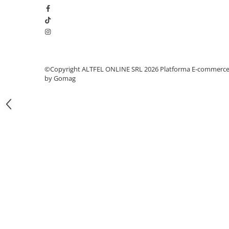
Summer Breeze!
Gel de Dus
Gel de Dus pentru Barbati
Prosoape si Bureti de Baie
Sapun
Sare de Baie
©Copyright ALTFEL ONLINE SRL 2026
Platforma E-commerc
Spumant de Baie
by Gomag
Epilare
Igiena Intima
Absorbante
Absorbante Incontinenta
Absorbante Zilnice
Lotiuni si Geluri Intime
Scutece pentru Adulti
Servetele Intime
Servetele Umede pentru Adulti
Igiena Orala