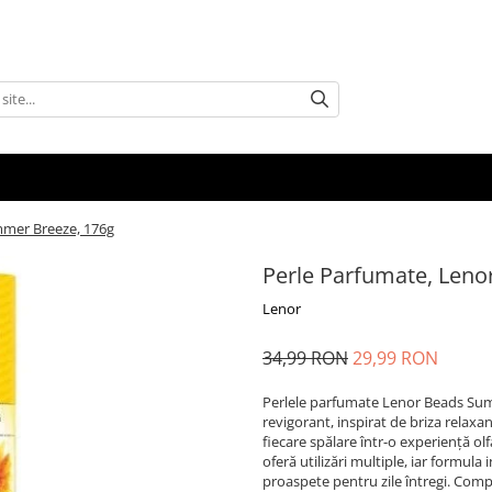
mmer Breeze, 176g
Perle Parfumate, Leno
Lenor
34,99 RON
29,99 RON
Perlele parfumate Lenor Beads Sum
revigorant, inspirat de briza relaxa
fiecare spălare într-o experiență ol
oferă utilizări multiple, iar formu
proaspete pentru zile întregi. Compa