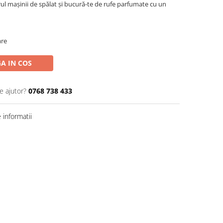
rul mașinii de spălat și bucură-te de rufe parfumate cu un
are
A IN COS
e ajutor?
0768 738 433
informatii