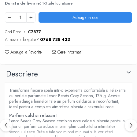
Produse Styling
Durata de livrare:
1-3 zile lucratoare
Sampon
Sampon pentru Barbati
Adauga in cos
Sampon Uscat
Cod Produs:
C7877
Tratament de Par
Ai nevoie de ajutor?
0768 738 433
Vopsea de Par
Ingrijirea Picioarelor
Adauga la Favorite
Cere informatii
Ingrijirea Tenului
Creme de Fata
Descriere
Demachiere
Manichiura si Pedichiura
Transforma fiecare spala intr-o experienta confortabila si relaxanta
Parfumuri
cu perlele parfumate Lenor Beads Cosy Season, 176 g. Aceste
perle adauga hainelor tale un parfum calduros si reconfortant,
Body Mist
ideal pentru a completa atmosfera placuta a sezonului rece.
Pentru Barbati
Parfum cald si relaxant
Pentru Femei
Lenor Beads Cosy Season combina note calde si placute pentru a
Unisex
crea un parfum ce aduce in prim-plan confortul si intimitatea
sezonului rece. Rufele tale vor mirosi minunat si iti vor oferi
Produse Barbierit