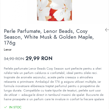
Epilare
Carlige Rufe
Solutii Curatare Mobila
Igiena Intima
Decoratiuni interior
Solutii Curatare Pardoseli
Absorbante
Hartie Igienica
Solutii Curatare Suprafete Diverse
Absorbante Incontinenta
Ingrijire Incaltaminte
Solutii Desfundare Scurgeri
Perle Parfumate, Lenor Beads, Cosy
Absorbante Zilnice
Lavete si Bureti
Solutii Intretinere Textile
Season, White Musk & Golden Maple,
Lotiuni si Geluri Intime
Manusi Menaj
Universale
176g
Scutece pentru Adulti
Rezerva Mop, Faras, Perie
Servetele Intime
Lenor
Saci Menajeri
Servetele Umede pentru Adulti
29,99 RON
34,90 RON
Igiena Orala
Perlele parfumate Lenor Beads Cosy Season sunt perfecte pentru a oferi
Apa de Gura
rufelor tale un parfum calduros si confortabil, ideal pentru zilele reci.
Pasta de Dinti
Inspirate de aromele sezonului, aceste perle creeaza o atmosfera
Periuta de Dinti
relaxanta si primitoare. Ambalajul de 176 g asigura utilizari multiple, iar
formula inovatoare elibereaza treptat parfumul pentru o prospetime de
Ingrijire Buze
lunga durata. Compatibile cu toate tipurile de tesaturi, perlele sunt usor
de utilizat – adauga-le direct in tamburul masinii de spalat. Bucura-te de
Ingrijirea Parului
haine proaspete si un parfum care te invaluie in confort la fiecare spalare
Balsam de Par
IN STOC