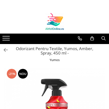
Toate Produsele
Produse Cosmetice Premium
Reducere 20% la achizitionarea a
minimum 3 produse identice
Oferte
Odorizant Pentru Textile, Yumos, Amber,
Balsam Rufe
Spray, 450 ml -
Balsam Lichid Rufe
Yumos
Odorizant Textile Spray
Perle Parfumate
-21%
NOU
Servetele parfumate rufe
Capsule si Tablete pentru Masina
de Spalat Vase
Detergent Rufe
Detergent Capsule