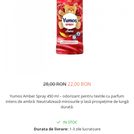
Detergent Pudra Automat
Detergent Lichid
Detergent Pudra Manual
Detergent Lichid Gel
Inalbitor Rufe
Intretinere Masina de Spalat Rufe
Servetele Captare Culori
Solutie Pete
Detergent Vase
28,00 RON
22,00 RON
Diverse
Bidoane si canistre
Yumos Amber Spray 450 ml – odorizant pentru textile cu parfum
intens de ambră. Neutralizează mirosurile și lasă prospețime de lungă
Gratare
durată.
Incubatoare
Lampi solare
IN STOC
Durata de livrare:
1-3 zile lucratoare
Unelte