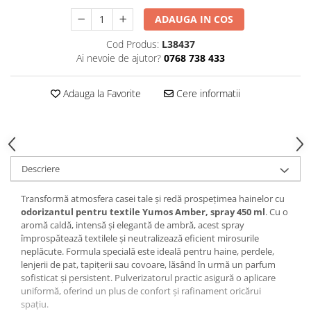
Hrana, Accesorii si Ingrijire Animale
ADAUGA IN COS
Accesorii
Cod Produs:
L38437
Hrana Caini
Ai nevoie de ajutor?
0768 738 433
Hrana Umeda
Hrana Uscata
Adauga la Favorite
Cere informatii
Recompense
Hrana Pisici
Hrana Umeda
Hrana Uscata
Descriere
Ingrijire Animale
Transformă atmosfera casei tale și redă prospețimea hainelor cu
Ingrijire Copii
odorizantul pentru textile Yumos Amber, spray 450 ml
. Cu o
Accesorii Ingrijire Copii
aromă caldă, intensă și elegantă de ambră, acest spray
împrospătează textilele și neutralizează eficient mirosurile
Dus si Baie
neplăcute. Formula specială este ideală pentru haine, perdele,
lenjerii de pat, tapițerii sau covoare, lăsând în urmă un parfum
Accesorii Baie
sofisticat și persistent. Pulverizatorul practic asigură o aplicare
Gel de Dus pentru Copii
uniformă, oferind un plus de confort și rafinament oricărui
Pudra de Talc
spațiu.