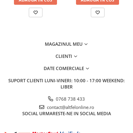
Gel de Dus
Gel de Dus pentru Barbati
Prosoape si Bureti de Baie
Sapun
Sare de Baie
MAGAZINUL MEU
Spumant de Baie
Epilare
CLIENTI
Igiena Intima
DATE COMERCIALE
Absorbante
Absorbante Incontinenta
SUPORT CLIENTI
LUNI-VINERI: 10:00 - 17:00 WEEKEND:
LIBER
Absorbante Zilnice
Lotiuni si Geluri Intime
0768 738 433
Scutece pentru Adulti
contact@altfelonline.ro
Servetele Intime
SOCIAL
URMARESTE-NE IN SOCIAL MEDIA
Servetele Umede pentru Adulti
Igiena Orala