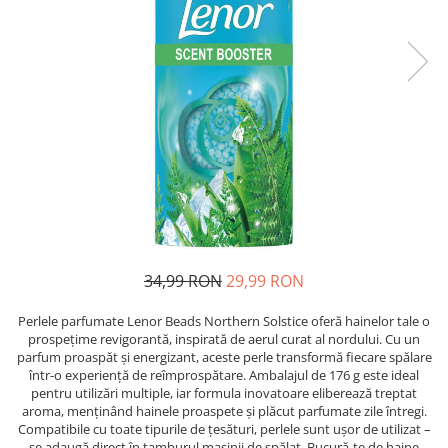
Epilare
Carlige Rufe
Solutii Curatare Mobila
Igiena Intima
Decoratiuni interior
Solutii Curatare Pardoseli
Absorbante
Hartie Igienica
Solutii Curatare Suprafete Diverse
Absorbante Incontinenta
Ingrijire Incaltaminte
Solutii Desfundare Scurgeri
Absorbante Zilnice
Lavete si Bureti
Solutii Intretinere Textile
Lotiuni si Geluri Intime
Manusi Menaj
Universale
Scutece pentru Adulti
Rezerva Mop, Faras, Perie
Servetele Intime
Saci Menajeri
Servetele Umede pentru Adulti
Igiena Orala
34,99 RON
29,99 RON
Apa de Gura
Pasta de Dinti
Perlele parfumate Lenor Beads Northern Solstice oferă hainelor tale o
Periuta de Dinti
prospețime revigorantă, inspirată de aerul curat al nordului. Cu un
parfum proaspăt și energizant, aceste perle transformă fiecare spălare
Ingrijire Buze
într-o experiență de reîmprospătare. Ambalajul de 176 g este ideal
Ingrijirea Parului
pentru utilizări multiple, iar formula inovatoare eliberează treptat
aroma, menținând hainele proaspete și plăcut parfumate zile întregi.
Balsam de Par
Compatibile cu toate tipurile de țesături, perlele sunt ușor de utilizat –
se adaugă direct în tamburul mașinii de spălat. Bucură-te de haine