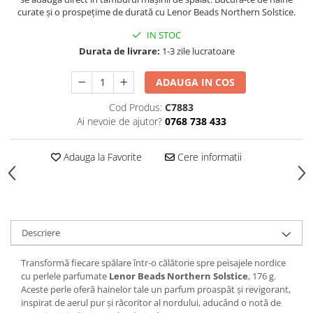
Produse Styling
curate și o prospețime de durată cu Lenor Beads Northern Solstice.
Sampon
IN STOC
Sampon pentru Barbati
Durata de livrare:
1-3 zile lucratoare
Sampon Uscat
Tratament de Par
ADAUGA IN COS
Vopsea de Par
Cod Produs:
C7883
Ingrijirea Picioarelor
Ai nevoie de ajutor?
0768 738 433
Ingrijirea Tenului
Creme de Fata
Adauga la Favorite
Cere informatii
Demachiere
Manichiura si Pedichiura
Parfumuri
Body Mist
Descriere
Pentru Barbati
Transformă fiecare spălare într-o călătorie spre peisajele nordice
Pentru Femei
cu perlele parfumate
Lenor Beads Northern Solstice
, 176 g.
Unisex
Aceste perle oferă hainelor tale un parfum proaspăt și revigorant,
inspirat de aerul pur și răcoritor al nordului, aducând o notă de
Produse Barbierit