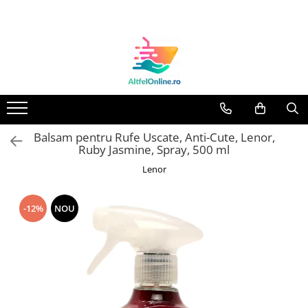
Toate Produsele
Produse Cosmetice Premium
Reducere 20% la achizitionarea a
minimum 3 produse identice
Oferte
Balsam pentru Rufe Uscate, Anti-Cute, Lenor,
Balsam Rufe
Ruby Jasmine, Spray, 500 ml
Balsam Lichid Rufe
Lenor
Odorizant Textile Spray
Perle Parfumate
-12%
NOU
Servetele parfumate rufe
Capsule si Tablete pentru Masina
de Spalat Vase
Detergent Rufe
Detergent Capsule