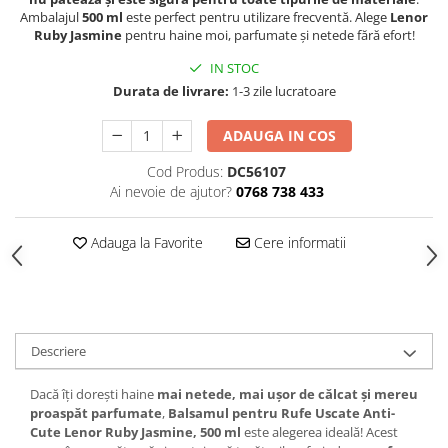
Hrana, Accesorii si Ingrijire Animale
Ambalajul
500 ml
este perfect pentru utilizare frecventă. Alege
Lenor
Ruby Jasmine
pentru haine moi, parfumate și netede fără efort!
Accesorii
IN STOC
Hrana Caini
Durata de livrare:
1-3 zile lucratoare
Hrana Umeda
Hrana Uscata
ADAUGA IN COS
Recompense
Cod Produs:
DC56107
Hrana Pisici
Ai nevoie de ajutor?
0768 738 433
Hrana Umeda
Hrana Uscata
Adauga la Favorite
Cere informatii
Ingrijire Animale
Ingrijire Copii
Accesorii Ingrijire Copii
Descriere
Dus si Baie
Accesorii Baie
Dacă îți dorești haine
mai netede, mai ușor de călcat și mereu
Gel de Dus pentru Copii
proaspăt parfumate
,
Balsamul pentru Rufe Uscate Anti-
Cute Lenor Ruby Jasmine, 500 ml
este alegerea ideală! Acest
Pudra de Talc