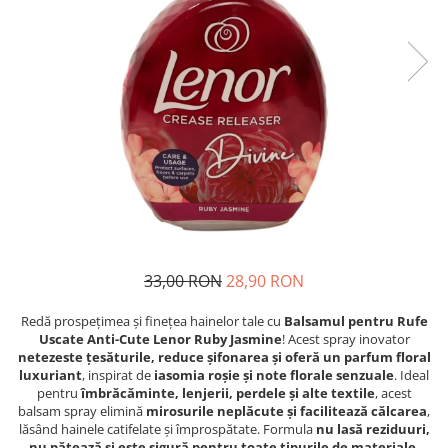
Detergent Pudra Automat
Detergent Lichid
Detergent Pudra Manual
Detergent Lichid Gel
Inalbitor Rufe
Intretinere Masina de Spalat Rufe
Servetele Captare Culori
Solutie Pete
Detergent Vase
33,00 RON
28,90 RON
Diverse
Bidoane si canistre
Redă prospețimea și finețea hainelor tale cu
Balsamul pentru Rufe
Uscate Anti-Cute Lenor Ruby Jasmine
! Acest spray inovator
Gratare
netezeste țesăturile, reduce șifonarea și oferă un parfum floral
Incubatoare
luxuriant
, inspirat de
iasomia roșie și note florale senzuale
. Ideal
pentru
îmbrăcăminte, lenjerii, perdele și alte textile
, acest
Lampi solare
balsam spray elimină
mirosurile neplăcute și facilitează călcarea
,
lăsând hainele catifelate și împrospătate. Formula
nu lasă reziduuri,
Unelte
nu pătează și este sigură pentru toate tipurile de materiale
.