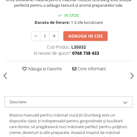
Produse Styling
perfectă pentru a adăuga textură și aromă preparatelor tale.
Sampon
IN STOC
Sampon pentru Barbati
Durata de livrare:
1-3 zile lucratoare
Sampon Uscat
Tratament de Par
ADAUGA IN COS
Vopsea de Par
Cod Produs:
L35032
Ingrijirea Picioarelor
Ai nevoie de ajutor?
0768 738 433
Ingrijirea Tenului
Creme de Fata
Adauga la Favorite
Cere informatii
Demachiere
Manichiura si Pedichiura
Parfumuri
Body Mist
Descriere
Pentru Barbati
Mașina manuală pentru măcinat nucă JG Grunberg este un
Pentru Femei
dispozitiv clasic și indispensabil pentru gospodinele și bucătarii
Unisex
care doresc să pregătească nuci măcinate perfect pentru prăjituri,
creme, deserturi și alte preparate. Această mașină de măcinat
Produse Barbierit