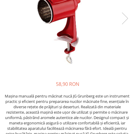
Epilare
Carlige Rufe
Solutii Curatare Mobila
Igiena Intima
Decoratiuni interior
Solutii Curatare Pardoseli
Absorbante
Hartie Igienica
Solutii Curatare Suprafete Diverse
Absorbante Incontinenta
Ingrijire Incaltaminte
Solutii Desfundare Scurgeri
Absorbante Zilnice
Lavete si Bureti
Solutii Intretinere Textile
Lotiuni si Geluri Intime
Manusi Menaj
Universale
Scutece pentru Adulti
Rezerva Mop, Faras, Perie
Servetele Intime
Saci Menajeri
Servetele Umede pentru Adulti
Igiena Orala
58,90 RON
Apa de Gura
Pasta de Dinti
Mașina manuală pentru măcinat nucă JG Grunberg este un instrument
Periuta de Dinti
practic și eficient pentru prepararea nucilor măcinate fine, esențiale în
diverse rețete de prăjituri și deserturi. Realizată din materiale
Ingrijire Buze
rezistente, această mașină este ușor de utilizat și permite o măcinare
Ingrijirea Parului
uniformă, păstrând aromele autentice ale nucilor. Designul compact și
maneta ergonomică asigură o utilizare confortabilă și eficientă, iar
Balsam de Par
stabilitatea aparatului facilitează măcinarea fără efort. Ideală pentru
orice bucătărie, mașina pentru măcinat nucă JG Grunberg este soluția