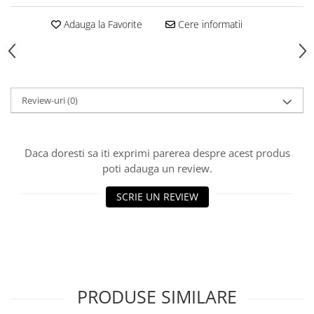
Produse Styling
Sampon
Adauga la Favorite
Cere informatii
Sampon pentru Barbati
Sampon Uscat
Tratament de Par
Vopsea de Par
Review-uri
(0)
Ingrijirea Picioarelor
Ingrijirea Tenului
Daca doresti sa iti exprimi parerea despre acest produs
Creme de Fata
poti adauga un review.
Demachiere
Manichiura si Pedichiura
SCRIE UN REVIEW
Parfumuri
Body Mist
Pentru Barbati
Pentru Femei
Unisex
PRODUSE SIMILARE
Produse Barbierit