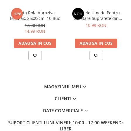
After Shave
Laveta Rola Abraziva,
Servetele Umede Pentru
After Shave Balsam
-12%
NOU
Ecomax, 25x22cm, 10 Buc
Curatare Suprafete din
Aparate de Ras
Inox, Green Shield, 70 buc
17,00 RON
10,99 RON
Geluri si Spume de Ras
14,99 RON
Ingrijire Barba
ADAUGA IN COS
ADAUGA IN COS
Servetele Umede
Seturi Cadou
Pentru Barbati
Pentru Femei
Uz Sanitar
MAGAZINUL MEU
CLIENTI
DATE COMERCIALE
SUPORT CLIENTI
LUNI-VINERI: 10:00 - 17:00 WEEKEND:
LIBER