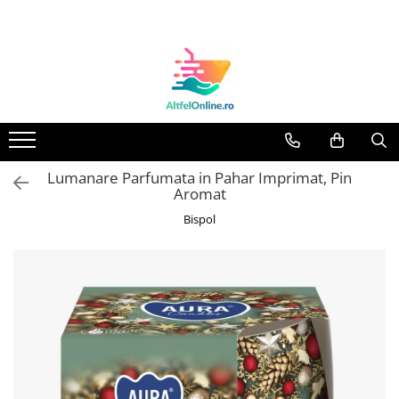
Toate Produsele
Produse Cosmetice Premium
Reducere 20% la achizitionarea a
minimum 3 produse identice
Oferte
Lumanare Parfumata in Pahar Imprimat, Pin
Balsam Rufe
Aromat
Balsam Lichid Rufe
Bispol
Odorizant Textile Spray
Perle Parfumate
Servetele parfumate rufe
Capsule si Tablete pentru Masina
de Spalat Vase
Detergent Rufe
Detergent Capsule