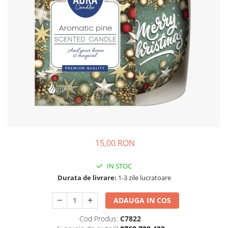
Detergent Pudra Automat
Detergent Lichid
Detergent Pudra Manual
Detergent Lichid Gel
Inalbitor Rufe
Intretinere Masina de Spalat Rufe
Servetele Captare Culori
Solutie Pete
Detergent Vase
15,00 RON
Diverse
Bidoane si canistre
IN STOC
Gratare
Durata de livrare:
1-3 zile lucratoare
Incubatoare
ADAUGA IN COS
Lampi solare
Cod Produs:
C7822
Unelte