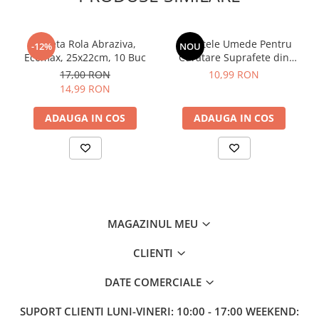
Sampon pentru Copii
Uleiuri, Lotiuni si Creme
Laveta Rola Abraziva,
Servetele Umede Pentru
-12%
NOU
Igiena Orala
Ecomax, 25x22cm, 10 Buc
Curatare Suprafete din
Pasta de Dinti
Inox, Green Shield, 70 buc
17,00 RON
10,99 RON
Periuta de Dinti
14,99 RON
Jucarii copii
ADAUGA IN COS
ADAUGA IN COS
Scutece pentru Copii
Servetele Umede pentru Copii
Ingrijire Personala
Creme de Maini
Creme si Lotiuni de Corp
MAGAZINUL MEU
Deodorante si Antiperspirante
CLIENTI
Deodorant Barbati
Deodorant Dama
DATE COMERCIALE
Deodorant Unisex
SUPORT CLIENTI
LUNI-VINERI: 10:00 - 17:00 WEEKEND:
Dus si Baie