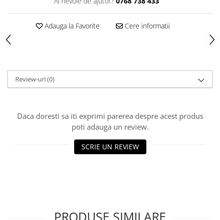
Ai nevoie de ajutor?
0768 738 433
Hrana, Accesorii si Ingrijire Animale
Accesorii
Adauga la Favorite
Cere informatii
Hrana Caini
Hrana Umeda
Hrana Uscata
Recompense
Review-uri
(0)
Hrana Pisici
Hrana Umeda
Daca doresti sa iti exprimi parerea despre acest produs
Hrana Uscata
poti adauga un review.
Ingrijire Animale
Ingrijire Copii
SCRIE UN REVIEW
Accesorii Ingrijire Copii
Dus si Baie
Accesorii Baie
Gel de Dus pentru Copii
PRODUSE SIMILARE
Pudra de Talc