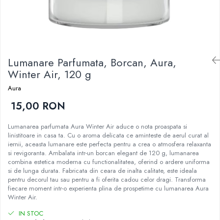
Epilare
Carlige Rufe
Solutii Curatare Mobila
Igiena Intima
Decoratiuni interior
Solutii Curatare Pardoseli
Absorbante
Hartie Igienica
Solutii Curatare Suprafete Diverse
Absorbante Incontinenta
Ingrijire Incaltaminte
Solutii Desfundare Scurgeri
Lumanare Parfumata, Borcan, Aura,
Absorbante Zilnice
Lavete si Bureti
Solutii Intretinere Textile
Winter Air, 120 g
Lotiuni si Geluri Intime
Manusi Menaj
Universale
Scutece pentru Adulti
Aura
Rezerva Mop, Faras, Perie
Servetele Intime
15,00 RON
Saci Menajeri
Servetele Umede pentru Adulti
Igiena Orala
Lumanarea parfumata Aura Winter Air aduce o nota proaspata si
linistitoare in casa ta. Cu o aroma delicata ce aminteste de aerul curat al
Apa de Gura
iernii, aceasta lumanare este perfecta pentru a crea o atmosfera relaxanta
Pasta de Dinti
si revigoranta. Ambalata intr-un borcan elegant de 120 g, lumanarea
combina estetica moderna cu functionalitatea, oferind o ardere uniforma
Periuta de Dinti
si de lunga durata. Fabricata din ceara de inalta calitate, este ideala
Ingrijire Buze
pentru decorul tau sau pentru a fi oferita cadou celor dragi. Transforma
fiecare moment intr-o experienta plina de prospetime cu lumanarea Aura
Ingrijirea Parului
Winter Air.
Balsam de Par
IN STOC