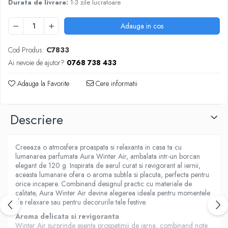
Produse Styling
Durata de livrare:
1-3 zile lucratoare
Sampon
Adauga in cos
Sampon pentru Barbati
Sampon Uscat
Cod Produs:
C7833
Tratament de Par
Ai nevoie de ajutor?
0768 738 433
Vopsea de Par
Ingrijirea Picioarelor
Adauga la Favorite
Cere informatii
Ingrijirea Tenului
Creme de Fata
Descriere
Demachiere
Manichiura si Pedichiura
Creeaza o atmosfera proaspata si relaxanta in casa ta cu
Parfumuri
lumanarea parfumata Aura Winter Air, ambalata intr-un borcan
elegant de 120 g. Inspirata de aerul curat si revigorant al iernii,
Body Mist
aceasta lumanare ofera o aroma subtila si placuta, perfecta pentru
Pentru Barbati
orice incapere. Combinand designul practic cu materiale de
calitate, Aura Winter Air devine alegerea ideala pentru momentele
Pentru Femei
de relaxare sau pentru decorurile tale festive.
Unisex
Aroma delicata si revigoranta
Produse Barbierit
Winter Air surprinde esenta prospetimii de iarna, combinand note