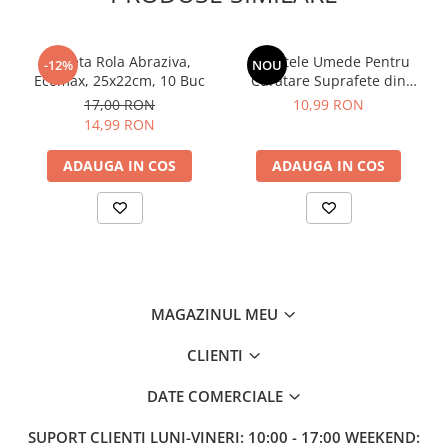
After Shave
After Shave Balsam
Laveta Rola Abraziva,
Servetele Umede Pentru
-12%
NOU
Aparate de Ras
Ecomax, 25x22cm, 10 Buc
Curatare Suprafete din
Geluri si Spume de Ras
Inox, Green Shield, 70 buc
17,00 RON
10,99 RON
Ingrijire Barba
14,99 RON
Servetele Umede
ADAUGA IN COS
ADAUGA IN COS
Seturi Cadou
Pentru Barbati
Pentru Femei
Uz Sanitar
MAGAZINUL MEU
CLIENTI
DATE COMERCIALE
SUPORT CLIENTI
LUNI-VINERI: 10:00 - 17:00 WEEKEND: