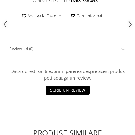
Produse Styling
Ai nevoie de ajutor?
0768 738 433
Sampon
Sampon pentru Barbati
Adauga la Favorite
Cere informatii
Sampon Uscat
Tratament de Par
Vopsea de Par
Ingrijirea Picioarelor
Review-uri
(0)
Ingrijirea Tenului
Creme de Fata
Daca doresti sa iti exprimi parerea despre acest produs
Demachiere
poti adauga un review.
Manichiura si Pedichiura
SCRIE UN REVIEW
Parfumuri
Body Mist
Pentru Barbati
Pentru Femei
Unisex
PRODUSE SIMILARE
Produse Barbierit