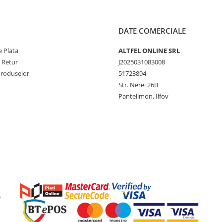
DATE COMERCIALE
 Plata
ALTFEL ONLINE SRL
e Retur
J2025031083008
Produselor
51723894
Str. Nerei 26B
Pantelimon, Ilfov
e