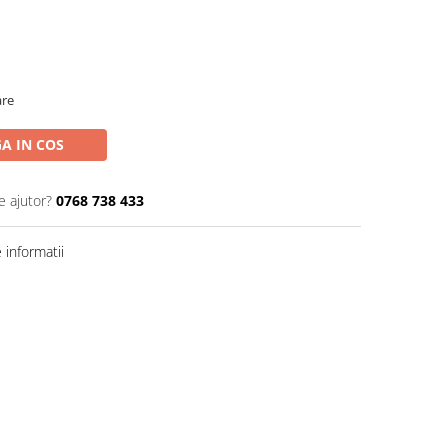
are
A IN COS
e ajutor?
0768 738 433
informatii