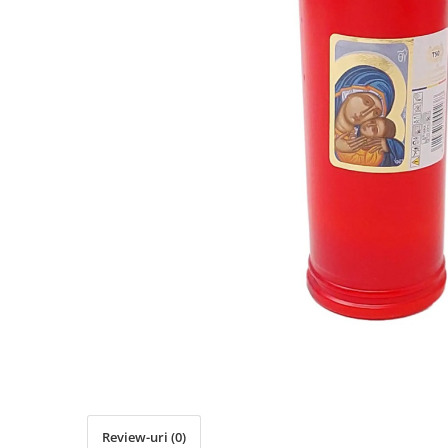
Detergent Pudra Automat
Detergent Lichid
Detergent Pudra Manual
Detergent Lichid Gel
Inalbitor Rufe
Intretinere Masina de Spalat Rufe
Servetele Captare Culori
Solutie Pete
Detergent Vase
Diverse
Bidoane si canistre
Gratare
Incubatoare
Lampi solare
Unelte
Review-uri
(0)