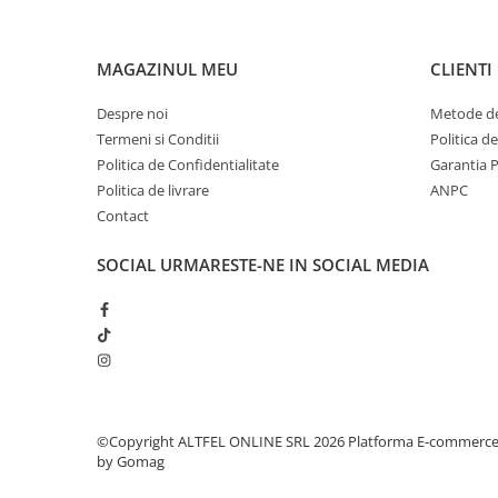
Sampon pentru Copii
Uleiuri, Lotiuni si Creme
MAGAZINUL MEU
CLIENTI
Igiena Orala
Pasta de Dinti
Despre noi
Metode de
Periuta de Dinti
Termeni si Conditii
Politica d
Politica de Confidentialitate
Garantia 
Jucarii copii
Politica de livrare
ANPC
Scutece pentru Copii
Contact
Servetele Umede pentru Copii
SOCIAL
URMARESTE-NE IN SOCIAL MEDIA
Ingrijire Personala
Creme de Maini
Creme si Lotiuni de Corp
Deodorante si Antiperspirante
Deodorant Barbati
Deodorant Dama
©Copyright ALTFEL ONLINE SRL 2026
Platforma E-commerc
Deodorant Unisex
by Gomag
Dus si Baie