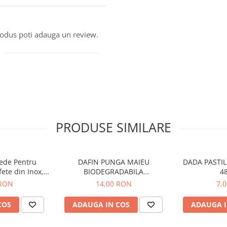
produs poti adauga un review.
PRODUSE SIMILARE
ede Pentru
DAFIN PUNGA MAIEU
DADA PASTIL
ete din Inox,
BIODEGRADABILA
4
d, 70 buc
100BUC/ROLA 2KG
 RON
14,00 RON
7,
COS
ADAUGA IN COS
ADAUGA I