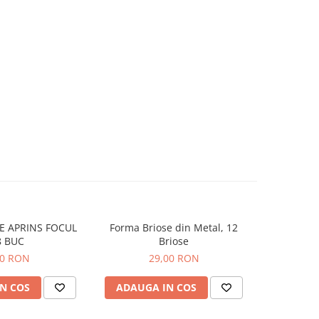
E APRINS FOCUL
Forma Briose din Metal, 12
Forma Br
8 BUC
Briose
00 RON
29,00 RON
N COS
ADAUGA IN COS
ADAUG