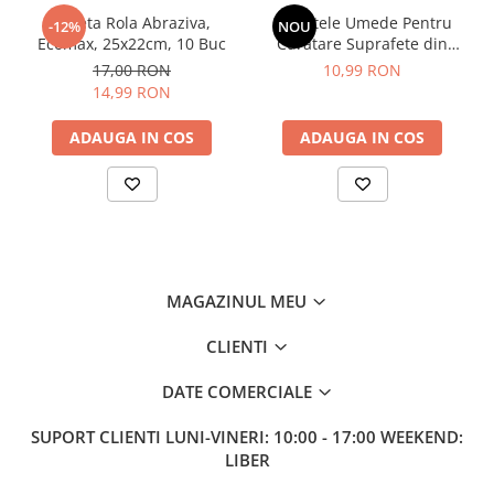
After Shave
Laveta Rola Abraziva,
Servetele Umede Pentru
-12%
NOU
Ecomax, 25x22cm, 10 Buc
Curatare Suprafete din
After Shave Balsam
Inox, Green Shield, 70 buc
17,00 RON
10,99 RON
Aparate de Ras
14,99 RON
Geluri si Spume de Ras
Ingrijire Barba
ADAUGA IN COS
ADAUGA IN COS
Servetele Umede
Seturi Cadou
Pentru Barbati
Pentru Femei
Uz Sanitar
MAGAZINUL MEU
CLIENTI
DATE COMERCIALE
SUPORT CLIENTI
LUNI-VINERI: 10:00 - 17:00 WEEKEND:
LIBER