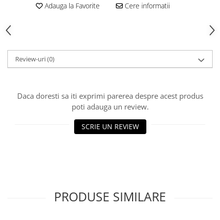
Produse Styling
Adauga la Favorite
Cere informatii
Sampon
Sampon pentru Barbati
Sampon Uscat
Tratament de Par
Review-uri
(0)
Vopsea de Par
Ingrijirea Picioarelor
Ingrijirea Tenului
Daca doresti sa iti exprimi parerea despre acest produs
poti adauga un review.
Creme de Fata
Demachiere
SCRIE UN REVIEW
Manichiura si Pedichiura
Parfumuri
Body Mist
Pentru Barbati
Pentru Femei
PRODUSE SIMILARE
Unisex
Produse Barbierit