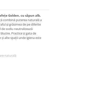
fețe Golden, cu săpun alb,
ică combină puterea naturală a
aful și grăsimea de pe diferite
l de sodiu neutralizează
rălucire. Practice și gata de
 și alte spații unde igiena este
are naturală