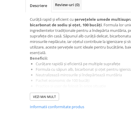
Review-uri
(0)
Hrana, Accesorii si Ingrijire Animale
Descriere
Accesorii
Curăță rapid și eficient cu
șervețelele umede multisupra
Hrana Caini
bicarbonat de sodiu și oțet, 100 bucăți
. Formula lor un
ingredientelor tradiționale pentru a îndepărta murdăria, pr
Hrana Umeda
suprafețe din casă. Săpunul alb curăță delicat, bicarbonatu
Hrana Uscata
mirosurile neplăcute, iar oțetul contribuie la igienizare și st
Recompense
utilizare, aceste șervețele sunt ideale pentru bucătărie, baie
esențială.
Hrana Pisici
Beneficii:
Hrana Umeda
Curățare rapidă și eficientă pe multiple suprafețe
Formula cu săpun alb, bicarbonat și oțet pentru igieniz
Hrana Uscata
Neutralizează mirosurile și îndepărtează murdăria
Ingrijire Animale
Pachet economic de 100 bucăți
Practice și ușor de folosit în orice situație
Ingrijire Copii
Mod de utilizare:
Accesorii Ingrijire Copii
VEZI MAI MULT
Ridică eticheta resigilabilă și scoate un șervețel
Șterge suprafața dorită fără clătire
Dus si Baie
Informatii conformitate produs
Resigilează ambalajul pentru a menține prospețimea
Accesorii Baie
Gel de Dus pentru Copii
Pudra de Talc