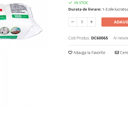
IN STOC
Durata de livrare:
1-3 zile lucrato
ADAUG
Cod Produs:
DC60065
Ai nevoi
Adauga la Favorite
Cere 