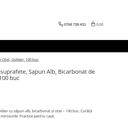
0768 738 433
0,00
i Otet, Golden, 100 buc
suprafete, Sapun Alb, Bicarbonat de
 100 buc
den cu săpun alb, bicarbonat și oțet – 100 buc. Curăță
ă mirosurile. Practice pentru casă.