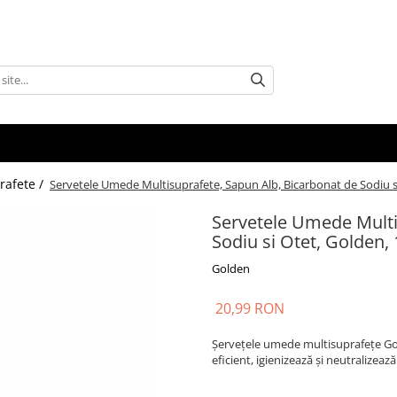
rafete /
Servetele Umede Multisuprafete, Sapun Alb, Bicarbonat de Sodiu s
Servetele Umede Multi
Sodiu si Otet, Golden,
Golden
20,99 RON
Șervețele umede multisuprafețe Gol
eficient, igienizează și neutralizeaz