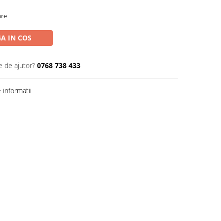
are
A IN COS
e de ajutor?
0768 738 433
informatii