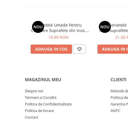
Sampon pentru Copii
Uleiuri, Lotiuni si Creme
Igiena Orala
Servetele Umede Pentru
Servetel
NOU
NOU
Pasta de Dinti
Curatare Suprafete din Inox,
Multisuprafete
Periuta de Dinti
Green Shield, 70 buc
Bicarbonat de S
10,99 RON
21,00
Deep Fresh
Jucarii copii
ADAUGA IN COS
ADAUGA IN 
Scutece pentru Copii
Servetele Umede pentru Copii
Ingrijire Personala
Creme de Maini
MAGAZINUL MEU
CLIENTI
Creme si Lotiuni de Corp
Despre noi
Metode de
Deodorante si Antiperspirante
Termeni si Conditii
Politica d
Deodorant Barbati
Politica de Confidentialitate
Garantia 
Politica de livrare
ANPC
Deodorant Dama
Contact
Deodorant Unisex
Dus si Baie