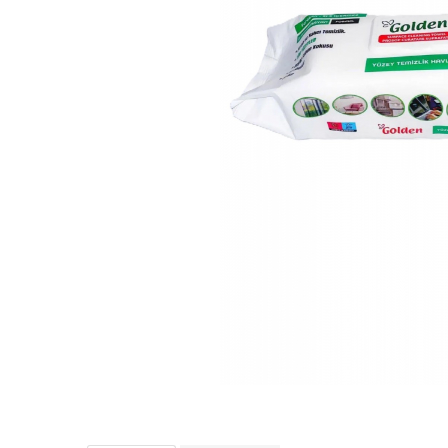
Detergent Pudra Automat
Detergent Lichid
Detergent Pudra Manual
Detergent Lichid Gel
Inalbitor Rufe
Intretinere Masina de Spalat Rufe
Servetele Captare Culori
Solutie Pete
Detergent Vase
Diverse
Bidoane si canistre
Gratare
Incubatoare
Lampi solare
Unelte