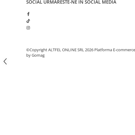
SOCIAL
URMARESTE-NE IN SOCIAL MEDIA
Gel de Dus
Gel de Dus pentru Barbati
Prosoape si Bureti de Baie
Sapun
Sare de Baie
Spumant de Baie
©Copyright ALTFEL ONLINE SRL 2026
Platforma E-commerc
Epilare
by Gomag
Igiena Intima
Absorbante
Absorbante Incontinenta
Absorbante Zilnice
Lotiuni si Geluri Intime
Scutece pentru Adulti
Servetele Intime
Servetele Umede pentru Adulti
Igiena Orala