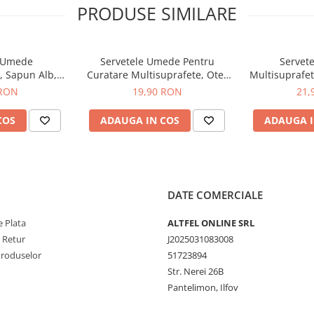
PRODUSE SIMILARE
e Umede
Servetele Umede Pentru
Servet
, Sapun Alb,
Curatare Multisuprafete, Otet
Multisuprafet
odiu si Otet,
si Bicarbonat, Safir, 100 buc
Additiv
 RON
19,90 RON
21,
, 100 buc
COS
ADAUGA IN COS
ADAUGA I
DATE COMERCIALE
 Plata
ALTFEL ONLINE SRL
e Retur
J2025031083008
Produselor
51723894
Str. Nerei 26B
Pantelimon, Ilfov