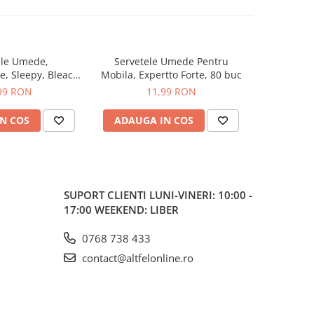
ele Umede,
Servetele Umede Pentru
Servet
-16%
e, Sleepy, Bleach
Mobila, Expertto Forte, 80 buc
Curatar
e, 100 buc
Doctor Wip
99 RON
11,99 RON
25,00
N COS
ADAUGA IN COS
ADAUG
SUPORT CLIENTI
LUNI-VINERI: 10:00 -
17:00 WEEKEND: LIBER
0768 738 433
contact@altfelonline.ro