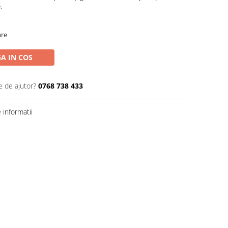
.
are
A IN COS
e de ajutor?
0768 738 433
informatii