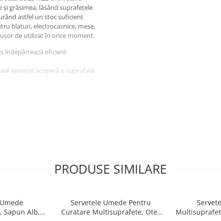
 și grăsimea, lăsând suprafețele
urând astfel un stoc suficient
ntru blaturi, electrocasnice, mese,
i ușor de utilizat în orice moment.
s îndepărtează eficient
care șervețel acoperă o suprafață
ideal pentru uz zilnic și pentru
e, oglinzi, geamuri, mese și alte
senzație de prospețime.
het și ștergeți suprafața dorită.
uprafețelor precum blaturi,
PRODUSE SIMILARE
rafețe, Doctor Wipes:
și rapidă pentru curățarea zilnică
e Umede
Servetele Umede Pentru
Servet
oară a suprafețelor mari.
, Sapun Alb,
Curatare Multisuprafete, Otet
Multisuprafet
vantajos, oferind o soluție