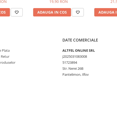
odiu si Otet,
si Bicarbonat, Safir, 100 buc
Additiv
 RON
19,90 RON
21,
, 100 buc
octor Wipes pentru a păstra
COS
ADAUGA IN COS
ADAUGA I
DATE COMERCIALE
 Plata
ALTFEL ONLINE SRL
e Retur
J2025031083008
Produselor
51723894
Str. Nerei 26B
Pantelimon, Ilfov