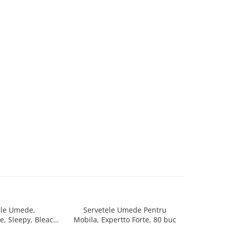
ele Umede,
Servetele Umede Pentru
Ser
NOU
e, Sleepy, Bleach
Mobila, Expertto Forte, 80 buc
Multisup