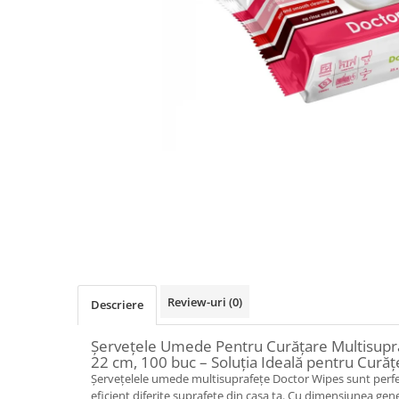
Detergent Pudra Automat
Detergent Lichid
Detergent Pudra Manual
Detergent Lichid Gel
Inalbitor Rufe
Intretinere Masina de Spalat Rufe
Servetele Captare Culori
Solutie Pete
Detergent Vase
Diverse
Bidoane si canistre
Review-uri
(0)
Gratare
Descriere
Incubatoare
Șervețele Umede Pentru Curățare Multisupra
Lampi solare
22 cm, 100 buc – Soluția Ideală pentru Curăț
Șervețelele umede multisuprafețe Doctor Wipes sunt perfec
Unelte
eficient diferite suprafețe din casa ta. Cu dimensiunea gen