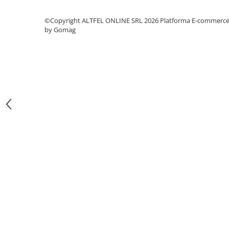
Gel de Dus
©Copyright ALTFEL ONLINE SRL 2026
Platforma E-commerc
Gel de Dus pentru Barbati
by Gomag
Prosoape si Bureti de Baie
Sapun
Sare de Baie
Spumant de Baie
Epilare
Igiena Intima
Absorbante
Absorbante Incontinenta
Absorbante Zilnice
Lotiuni si Geluri Intime
Scutece pentru Adulti
Servetele Intime
Servetele Umede pentru Adulti
Igiena Orala