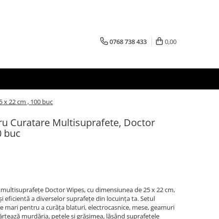
0768 738 433
0,00
 x 22 cm , 100 buc
u Curatare Multisuprafete, Doctor
0 buc
 multisuprafețe Doctor Wipes, cu dimensiunea de 25 x 22 cm,
și eficientă a diverselor suprafețe din locuința ta. Setul
de mari pentru a curăța blaturi, electrocasnice, mese, geamuri
părtează murdăria, petele și grăsimea, lăsând suprafețele