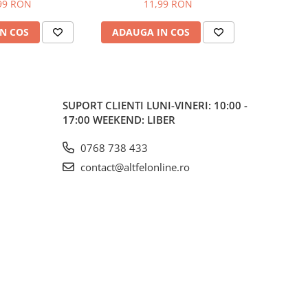
e, 100 buc
Bicarbona
99 RON
11,99 RON
Gol
N COS
ADAUGA IN COS
ADAUG
SUPORT CLIENTI
LUNI-VINERI: 10:00 -
17:00 WEEKEND: LIBER
0768 738 433
contact@altfelonline.ro