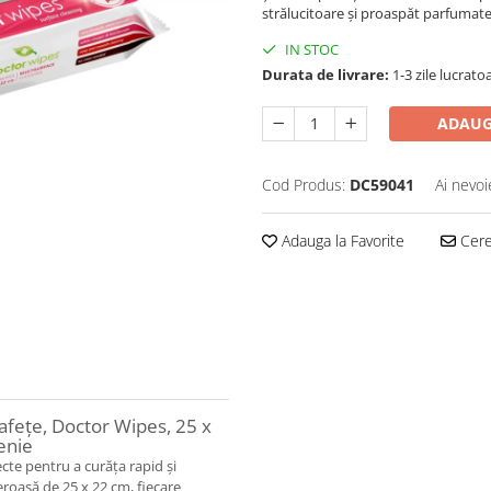
strălucitoare și proaspăt parfumate
IN STOC
Durata de livrare:
1-3 zile lucrato
ADAUG
Cod Produs:
DC59041
Ai nevoi
Adauga la Favorite
Cere 
fețe, Doctor Wipes, 25 x
enie
te pentru a curăța rapid și
eroasă de 25 x 22 cm, fiecare