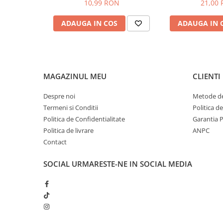
Green Shield, 70 buc
Bicarbonat de S
10,99 RON
21,00
practică pentru menținerea curățeniei în locuința ta.
Sampon pentru Copii
Deep Fresh
Alege șervețelele umede pentru curățare multisuprafețe D
Uleiuri, Lotiuni si Creme
locuința curată și proaspătă în fiecare zi.
ADAUGA IN COS
ADAUGA IN 
Igiena Orala
Pasta de Dinti
Periuta de Dinti
Jucarii copii
MAGAZINUL MEU
CLIENTI
Scutece pentru Copii
Despre noi
Metode de
Servetele Umede pentru Copii
Termeni si Conditii
Politica d
Politica de Confidentialitate
Garantia 
Ingrijire Personala
Politica de livrare
ANPC
Creme de Maini
Contact
Creme si Lotiuni de Corp
SOCIAL
URMARESTE-NE IN SOCIAL MEDIA
Deodorante si Antiperspirante
Deodorant Barbati
Deodorant Dama
Deodorant Unisex
Dus si Baie