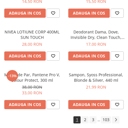
14,50 RON
15,50 RON
ADAUGA IN COS
ADAUGA IN COS
NIVEA LOTIUNE CORP 400ML
Deodorant Dama, Dove,
SUN TOUCH
Invisible Dry, Clean Touch,
Spray, 150 ml
28,00 RON
17,00 RON
ADAUGA IN COS
ADAUGA IN COS
Masca de Par, Pantene Pro V,
Sampon, Syoss Professional,
-13%
Colour Protect, 300 ml
Blonde & Silver, 440 ml
38,00 RON
21,99 RON
33,00 RON
ADAUGA IN COS
ADAUGA IN COS
1
2
3
103
...