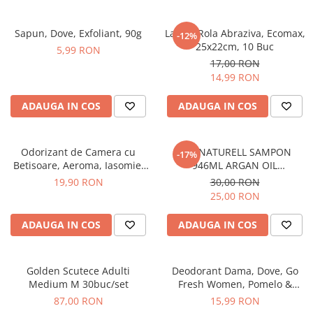
Produse Styling
Sampon
Sapun, Dove, Exfoliant, 90g
Laveta Rola Abraziva, Ecomax,
-12%
Sampon pentru Barbati
25x22cm, 10 Buc
5,99 RON
Sampon Uscat
17,00 RON
Tratament de Par
14,99 RON
Vopsea de Par
ADAUGA IN COS
ADAUGA IN COS
Ingrijirea Picioarelor
Ingrijirea Tenului
Odorizant de Camera cu
BIO NATURELL SAMPON
Creme de Fata
-17%
Betisoare, Aeroma, Iasomie,
946ML ARGAN OIL
Demachiere
125 ml -
&COLLAGEN
19,90 RON
30,00 RON
Manichiura si Pedichiura
25,00 RON
Parfumuri
ADAUGA IN COS
ADAUGA IN COS
Body Mist
Pentru Barbati
Pentru Femei
Golden Scutece Adulti
Deodorant Dama, Dove, Go
Medium M 30buc/set
Fresh Women, Pomelo &
Unisex
Lemongrass, Spray, 150 ml
87,00 RON
15,99 RON
Produse Barbierit