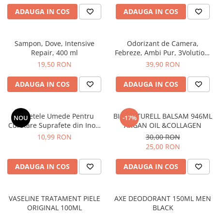
After Shave
ADAUGA IN COS
ADAUGA IN COS
After Shave Balsam
Aparate de Ras
Sampon, Dove, Intensive
Odorizant de Camera,
Geluri si Spume de Ras
Repair, 400 ml
Febreze, Ambi Pur, 3Volution,
Ingrijire Barba
Aparat Electric + Rezerva,
19,50 RON
39,90 RON
Sugarplum Delight, 20 ml
Servetele Umede
ADAUGA IN COS
ADAUGA IN COS
Seturi Cadou
Pentru Barbati
Pentru Femei
Servetele Umede Pentru
BIO NATURELL BALSAM 946ML
NOU
-17%
Curatare Suprafete din Inox,
ARGAN OIL &COLLAGEN
Uz Sanitar
Green Shield, 70 buc
10,99 RON
30,00 RON
25,00 RON
ADAUGA IN COS
ADAUGA IN COS
VASELINE TRATAMENT PIELE
AXE DEODORANT 150ML MEN
ORIGINAL 100ML
BLACK