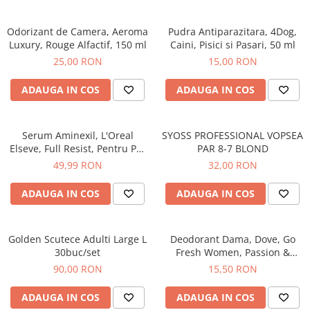
Epilare
Carlige Rufe
Solutii Curatare Mobila
Igiena Intima
Decoratiuni interior
Solutii Curatare Pardoseli
Odorizant de Camera, Aeroma
Pudra Antiparazitara, 4Dog,
Luxury, Rouge Alfactif, 150 ml
Caini, Pisici si Pasari, 50 ml
Absorbante
Hartie Igienica
Solutii Curatare Suprafete Diverse
25,00 RON
15,00 RON
Absorbante Incontinenta
Ingrijire Incaltaminte
Solutii Desfundare Scurgeri
Absorbante Zilnice
ADAUGA IN COS
ADAUGA IN COS
Lavete si Bureti
Solutii Intretinere Textile
Lotiuni si Geluri Intime
Manusi Menaj
Universale
Scutece pentru Adulti
Rezerva Mop, Faras, Perie
Serum Aminexil, L'Oreal
SYOSS PROFESSIONAL VOPSEA
Servetele Intime
Elseve, Full Resist, Pentru Par
PAR 8-7 BLOND
Saci Menajeri
Servetele Umede pentru Adulti
cu Tendinta de Cadere, 100
49,99 RON
32,00 RON
Igiena Orala
ml
ADAUGA IN COS
ADAUGA IN COS
Apa de Gura
Pasta de Dinti
Periuta de Dinti
Golden Scutece Adulti Large L
Deodorant Dama, Dove, Go
Ingrijire Buze
30buc/set
Fresh Women, Passion &
Lemongrass, Spray, 150 ml
90,00 RON
15,50 RON
Ingrijirea Parului
Balsam de Par
ADAUGA IN COS
ADAUGA IN COS