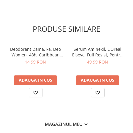
Sampon pentru Copii
Uleiuri, Lotiuni si Creme
Igiena Orala
PRODUSE SIMILARE
Pasta de Dinti
Periuta de Dinti
Jucarii copii
Deodorant Dama, Fa, Deo
Serum Aminexil, L'Oreal
Scutece pentru Copii
Women, 48h, Caribbean
Elseve, Full Resist, Pentru
Wave Lemon, Spray, 150 ml
Par cu Tendinta de Cadere,
14,99 RON
49,99 RON
Servetele Umede pentru Copii
100 ml
Ingrijire Personala
Creme de Maini
ADAUGA IN COS
ADAUGA IN COS
Creme si Lotiuni de Corp
Deodorante si Antiperspirante
Deodorant Barbati
Deodorant Dama
Deodorant Unisex
MAGAZINUL MEU
Dus si Baie