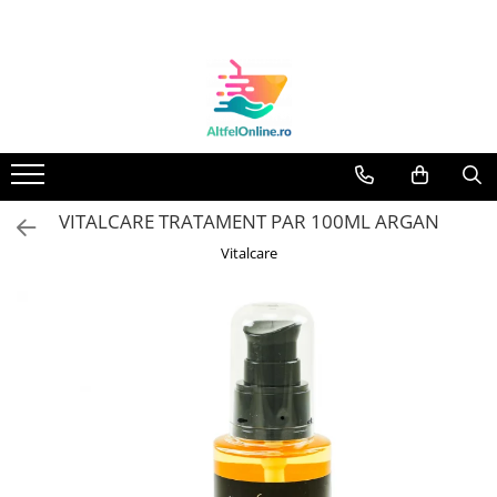
Toate Produsele
Produse Cosmetice Premium
Reducere 20% la achizitionarea a
minimum 3 produse identice
Oferte
VITALCARE TRATAMENT PAR 100ML ARGAN
Balsam Rufe
Vitalcare
Balsam Lichid Rufe
Odorizant Textile Spray
Perle Parfumate
Servetele parfumate rufe
Capsule si Tablete pentru Masina
de Spalat Vase
Detergent Rufe
Detergent Capsule