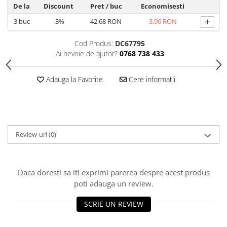
De la
Discount
Pret
/ buc
Economisesti
Hrana, Accesorii si Ingrijire Animale
+
3
buc
-3%
42,68 RON
3,96 RON
Accesorii
Hrana Caini
Cod Produs:
DC67795
Hrana Umeda
Ai nevoie de ajutor?
0768 738 433
Hrana Uscata
Adauga la Favorite
Cere informatii
Recompense
Hrana Pisici
Hrana Umeda
Hrana Uscata
Review-uri
(0)
Ingrijire Animale
Ingrijire Copii
Accesorii Ingrijire Copii
Daca doresti sa iti exprimi parerea despre acest produs
Dus si Baie
poti adauga un review.
Accesorii Baie
SCRIE UN REVIEW
Gel de Dus pentru Copii
Pudra de Talc