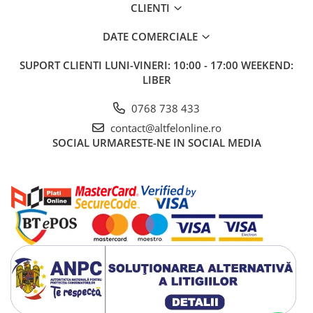
CLIENTI
Gel de Dus
Gel de Dus pentru Barbati
DATE COMERCIALE
Prosoape si Bureti de Baie
SUPORT CLIENTI
LUNI-VINERI: 10:00 - 17:00 WEEKEND:
Sapun
LIBER
Sare de Baie
Spumant de Baie
0768 738 433
Epilare
contact@altfelonline.ro
SOCIAL
URMARESTE-NE IN SOCIAL MEDIA
Igiena Intima
Absorbante
Absorbante Incontinenta
Absorbante Zilnice
Lotiuni si Geluri Intime
Scutece pentru Adulti
Servetele Intime
Servetele Umede pentru Adulti
Igiena Orala