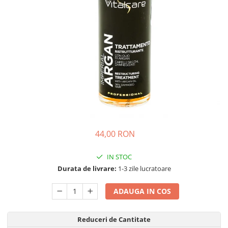
Detergent Pudra Automat
Detergent Lichid
Detergent Pudra Manual
Detergent Lichid Gel
Inalbitor Rufe
Intretinere Masina de Spalat Rufe
Servetele Captare Culori
Solutie Pete
Detergent Vase
44,00 RON
Diverse
IN STOC
Bidoane si canistre
Durata de livrare:
1-3 zile lucratoare
Gratare
Incubatoare
ADAUGA IN COS
Lampi solare
Reduceri de Cantitate
Unelte