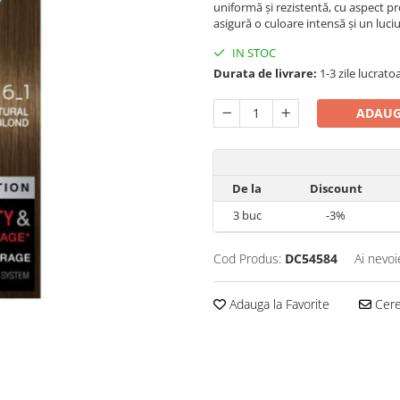
uniformă și rezistentă, cu aspect pr
asigură o culoare intensă și un luci
IN STOC
Durata de livrare:
1-3 zile lucrato
ADAUG
De la
Discount
3
buc
-3%
Cod Produs:
DC54584
Ai nevoi
Adauga la Favorite
Cere 