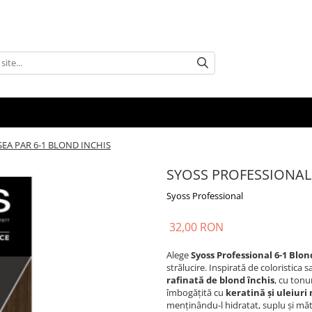
EA PAR 6-1 BLOND INCHIS
SYOSS PROFESSIONAL
Syoss Professional
32,00 RON
Alege
Syoss Professional 6-1 Blon
strălucire. Inspirată de coloristic
rafinată de blond închis
, cu tonu
îmbogățită cu
keratină și uleiuri 
menținându-l hidratat, suplu și mă