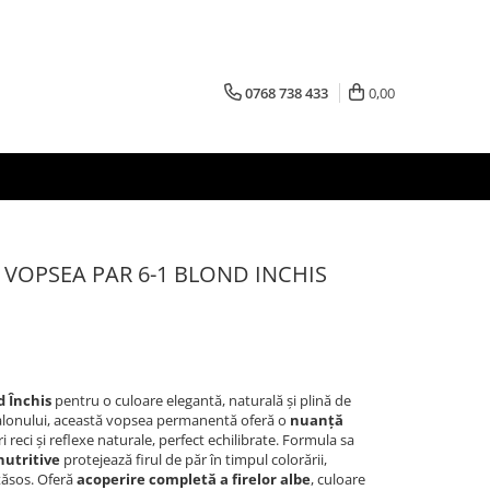
0768 738 433
0,00
 VOPSEA PAR 6-1 BLOND INCHIS
d Închis
pentru o culoare elegantă, naturală și plină de
a salonului, această vopsea permanentă oferă o
nuanță
ri reci și reflexe naturale, perfect echilibrate. Formula sa
nutritive
protejează firul de păr în timpul colorării,
tăsos. Oferă
acoperire completă a firelor albe
, culoare