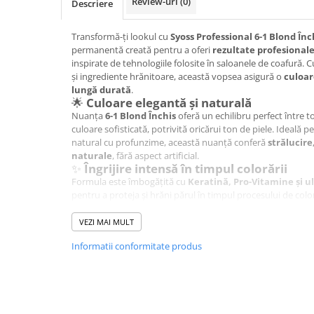
Review-uri
(0)
Descriere
Hrana, Accesorii si Ingrijire Animale
Accesorii
Transformă-ți lookul cu
Syoss Professional 6-1 Blond Înc
permanentă creată pentru a oferi
rezultate profesional
Hrana Caini
inspirate de tehnologiile folosite în saloanele de coafură.
Hrana Umeda
și ingrediente hrănitoare, această vopsea asigură o
culoar
lungă durată
.
Hrana Uscata
🌟
Culoare elegantă și naturală
Recompense
Nuanța
6-1 Blond Închis
oferă un echilibru perfect între to
Hrana Pisici
culoare sofisticată, potrivită oricărui ton de piele. Ideală
natural cu profunzime, această nuanță conferă
strălucire
Hrana Umeda
naturale
, fără aspect artificial.
✨
Îngrijire intensă în timpul colorării
Hrana Uscata
Formula este îmbogățită cu
Keratină, Pro-Vitamine și u
Ingrijire Animale
pentru a proteja și hrăni părul în timpul procesului de colo
Ingrijire Copii
hidratat, cu aspect sănătos și o culoare vibrantă ce rezistă
💯
Beneficii principale:
VEZI MAI MULT
Accesorii Ingrijire Copii
Blond închis natural, cu tonuri reci și reflexe elegante;
Informatii conformitate produs
Acoperire completă a firelor albe;
Dus si Baie
Culoare uniformă și durabilă;
Accesorii Baie
Protecție și hidratare datorită formulei cu keratină;
Textură moale, catifelată și ușor de coafat.
Gel de Dus pentru Copii
💇‍♀️
Instrucțiuni de aplicare:
Pudra de Talc
Amestecă crema colorantă cu oxidantul din pachet.