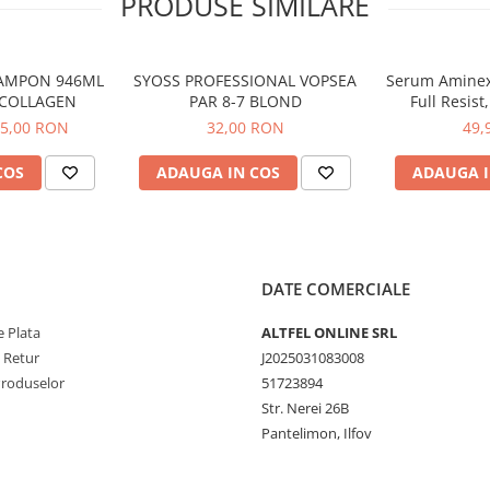
PRODUSE SIMILARE
ea dorită.
u un finisaj mătăsos.
SAMPON 946ML
SYOSS PROFESSIONAL VOPSEA
Serum Aminexil
&COLLAGEN
PAR 8-7 BLOND
Full Resist
care.
Tendinta de
rfuri.
5,00 RON
32,00 RON
49,
entru păr vopsit.
COS
ADAUGA IN COS
ADAUGA I
essional Performance
oferă
nului cu ușurința aplicării acasă.
ă și plină de vitalitate, cu un
DATE COMERCIALE
 Plata
ALTFEL ONLINE SRL
e Retur
J2025031083008
Produselor
51723894
Str. Nerei 26B
Pantelimon, Ilfov