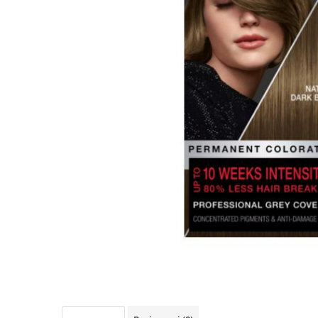
Detergent Pudra Automat
Detergent Lichid
Detergent Pudra Manual
Detergent Lichid Gel
Inalbitor Rufe
Intretinere Masina de Spalat Rufe
Servetele Captare Culori
Solutie Pete
Detergent Vase
Diverse
Bidoane si canistre
Gratare
Incubatoare
Lampi solare
Unelte