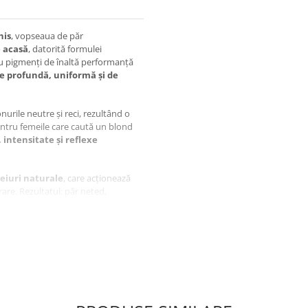
his
, vopseaua de păr
e acasă
, datorită formulei
 Cu pigmenți de înaltă performanță
e profundă, uniformă și de
nurile neutre și reci, rezultând o
 pentru femeile care caută un blond
, intensitate și reflexe
leiuri naturale
, care acționează
rare. Rezultatul: păr neted,
 spălare după spălare.