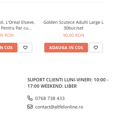
, L'Oreal Elseve,
Golden Scutece Adulti Large L
Deodoran
, Pentru Par cu
30buc/set
Fresh W
 Cadere, 100 ml
Lemongra
99 RON
90,00 RON
N COS
ADAUGA IN COS
ADAUG
SUPORT CLIENTI
LUNI-VINERI: 10:00 -
17:00 WEEKEND: LIBER
0768 738 433
contact@altfelonline.ro