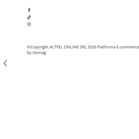
Gel de Dus
Gel de Dus pentru Barbati
Prosoape si Bureti de Baie
Sapun
Sare de Baie
©Copyright ALTFEL ONLINE SRL 2026
Platforma E-commerc
Spumant de Baie
by Gomag
Epilare
Igiena Intima
Absorbante
Absorbante Incontinenta
Absorbante Zilnice
Lotiuni si Geluri Intime
Scutece pentru Adulti
Servetele Intime
Servetele Umede pentru Adulti
Igiena Orala