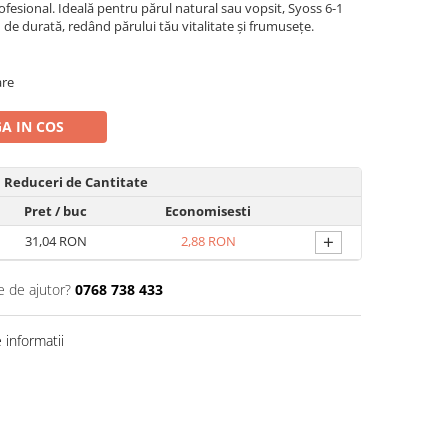
ofesional. Ideală pentru părul natural sau vopsit, Syoss 6-1
u de durată, redând părului tău vitalitate și frumusețe.
are
A IN COS
Reduceri de Cantitate
Pret
/ buc
Economisesti
+
31,04 RON
2,88 RON
e de ajutor?
0768 738 433
informatii