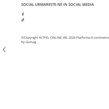
SOCIAL
URMARESTE-NE IN SOCIAL MEDIA
Gel de Dus
Gel de Dus pentru Barbati
Prosoape si Bureti de Baie
Sapun
Sare de Baie
Spumant de Baie
©Copyright ALTFEL ONLINE SRL 2026
Platforma E-commerc
by Gomag
Epilare
Igiena Intima
Absorbante
Absorbante Incontinenta
Absorbante Zilnice
Lotiuni si Geluri Intime
Scutece pentru Adulti
Servetele Intime
Servetele Umede pentru Adulti
Igiena Orala