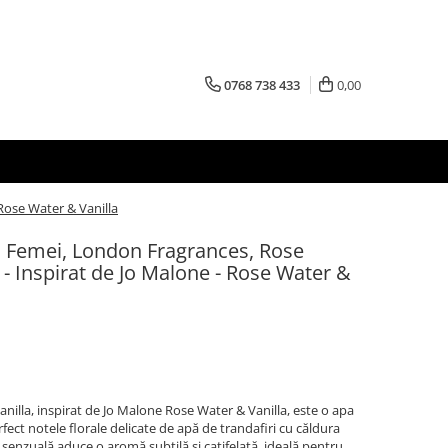
0768 738 433
0,00
Rose Water & Vanilla
 Femei, London Fragrances, Rose
 - Inspirat de Jo Malone - Rose Water &
illa, inspirat de Jo Malone Rose Water & Vanilla, este o apa
ect notele florale delicate de apă de trandafiri cu căldura
 senzuală aduce o aromă subtilă și catifelată, ideală pentru