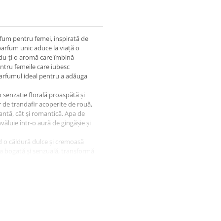
fum pentru femei, inspirată de
parfum unic aduce la viață o
indu-ți o aromă care îmbină
entru femeile care iubesc
 parfumul ideal pentru a adăuga
 senzație florală proaspătă și
 de trandafir acoperite de rouă,
antă, cât și romantică. Apa de
nvăluie într-o aură de gingășie și
d o căldură dulce și cremoasă
 sa bogată și senzuală, transformă
x. Această notă aduce o adâncime
ospețimea trandafirului.
 și vanilie – oferă un echilibru
it pentru orice ocazie.
, care aduc o senzualitate
ile de mosc conferă parfumului o
i feminină. Combinația dintre