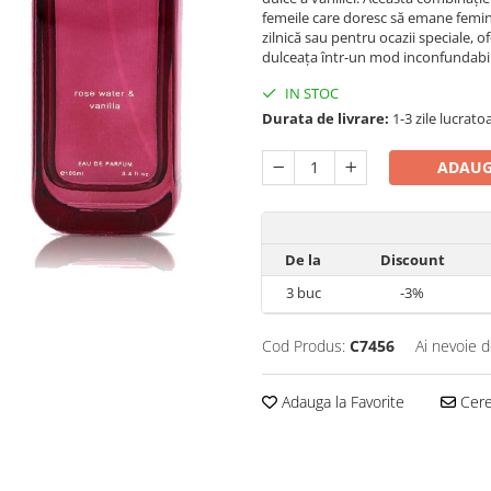
femeile care doresc să emane femin
zilnică sau pentru ocazii speciale, 
dulceața într-un mod inconfundabil
IN STOC
Durata de livrare:
1-3 zile lucrato
ADAUG
De la
Discount
3
buc
-3%
Cod Produs:
C7456
Ai nevoie d
Adauga la Favorite
Cere 