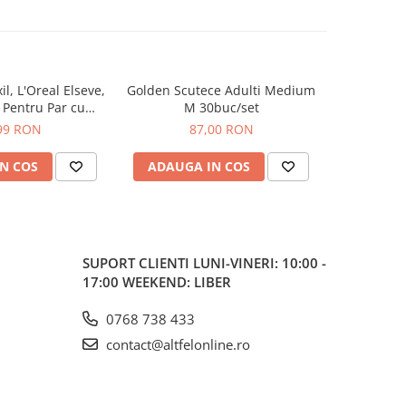
, L'Oreal Elseve,
Golden Scutece Adulti Medium
Golden Scu
, Pentru Par cu
M 30buc/set
 Cadere, 100 ml
99 RON
87,00 RON
N COS
ADAUGA IN COS
ADAUG
SUPORT CLIENTI
LUNI-VINERI: 10:00 -
17:00 WEEKEND: LIBER
0768 738 433
contact@altfelonline.ro