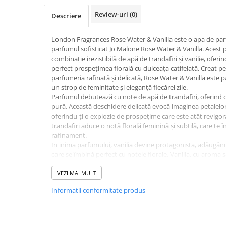
Hrana, Accesorii si Ingrijire Animale
Review-uri
(0)
Descriere
Accesorii
Hrana Caini
London Fragrances Rose Water & Vanilla este o apa de par
parfumul sofisticat Jo Malone Rose Water & Vanilla. Acest 
Hrana Umeda
combinație irezistibilă de apă de trandafiri și vanilie, ofer
Hrana Uscata
perfect prospețimea florală cu dulceața catifelată. Creat p
parfumeria rafinată și delicată, Rose Water & Vanilla este
Recompense
un strop de feminitate și eleganță fiecărei zile.
Hrana Pisici
Parfumul debutează cu note de apă de trandafiri, oferind o
pură. Această deschidere delicată evocă imaginea petalelor
Hrana Umeda
oferindu-ți o explozie de prospețime care este atât revigor
Hrana Uscata
trandafiri aduce o notă florală feminină și subtilă, care te î
Ingrijire Animale
rafinament.
In inima parfumului, vanilia devine protagonista, adăugân
Ingrijire Copii
care se îmbină perfect cu notele florale. Vanilia, cu aroma
Accesorii Ingrijire Copii
acest parfum într-o adevărată experiență de confort și lu
catifelată parfumului, creând un contrast fermecător cu pr
VEZI MAI MULT
Dus si Baie
Combinarea celor două elemente centrale – apă de trandafiri
Informatii conformitate produs
rafinat între romantism și dulceață, făcând parfumul potriv
Accesorii Baie
Baza parfumului este susținută de accente moi de mosc alb
Gel de Dus pentru Copii
discretă și o durabilitate impresionantă. Aceste note subt
Pudra de Talc
persistență plăcută pe piele, lăsând o amprentă delicată ș