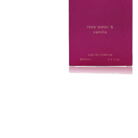
Detergent Pudra Automat
Detergent Lichid
Detergent Pudra Manual
Detergent Lichid Gel
Inalbitor Rufe
Intretinere Masina de Spalat Rufe
Servetele Captare Culori
Solutie Pete
Detergent Vase
Diverse
Bidoane si canistre
Gratare
Incubatoare
Lampi solare
Unelte