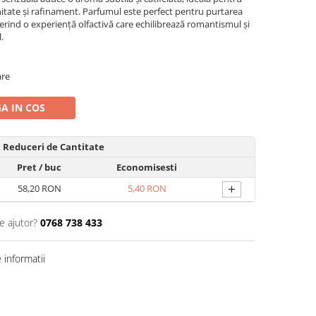
itate și rafinament. Parfumul este perfect pentru purtarea
oferind o experiență olfactivă care echilibrează romantismul și
.
are
A IN COS
Reduceri de Cantitate
Pret
/ buc
Economisesti
+
58,20 RON
5,40 RON
e ajutor?
0768 738 433
informatii