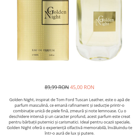
Detergent Pudra Automat
Detergent Lichid
Detergent Pudra Manual
Detergent Lichid Gel
Inalbitor Rufe
Intretinere Masina de Spalat Rufe
Servetele Captare Culori
Solutie Pete
Detergent Vase
89,99 RON
45,00 RON
Diverse
Bidoane si canistre
Golden Night, inspirat de Tom Ford Tuscan Leather, este o apă de
parfum masculină, ce emană rafinament și seducție printr-o
Gratare
combinație unică de piele fină, zmeură și note lemnoase. Cu o
Incubatoare
deschidere intensă și un caracter profund, acest parfum este creat
pentru bărbații puternici și carismatici. Ideal pentru ocazii speciale,
Lampi solare
Golden Night oferă o experiență olfactivă memorabilă, învăluindu-te
într-o aură de lux și putere.
Unelte