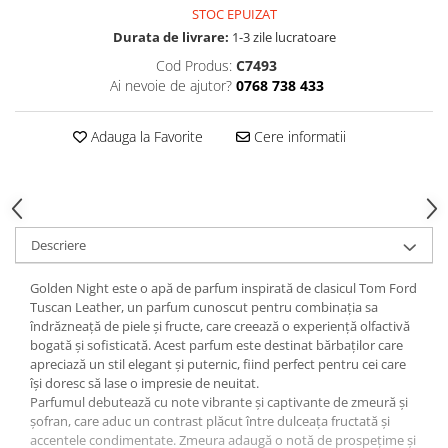
STOC EPUIZAT
Hrana, Accesorii si Ingrijire Animale
Durata de livrare:
1-3 zile lucratoare
Accesorii
Cod Produs:
C7493
Hrana Caini
Ai nevoie de ajutor?
0768 738 433
Hrana Umeda
Hrana Uscata
Adauga la Favorite
Cere informatii
Recompense
Hrana Pisici
Hrana Umeda
Hrana Uscata
Descriere
Ingrijire Animale
Golden Night este o apă de parfum inspirată de clasicul Tom Ford
Ingrijire Copii
Tuscan Leather, un parfum cunoscut pentru combinația sa
Accesorii Ingrijire Copii
îndrăzneață de piele și fructe, care creează o experiență olfactivă
bogată și sofisticată. Acest parfum este destinat bărbaților care
Dus si Baie
apreciază un stil elegant și puternic, fiind perfect pentru cei care
își doresc să lase o impresie de neuitat.
Accesorii Baie
Parfumul debutează cu note vibrante și captivante de zmeură și
Gel de Dus pentru Copii
șofran, care aduc un contrast plăcut între dulceața fructată și
Pudra de Talc
accentele condimentate. Zmeura adaugă o notă de prospețime și