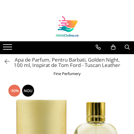
Toate Produsele
Produse Cosmetice Premium
Reducere 20% la achizitionarea a
minimum 3 produse identice
Oferte
Apa de Parfum, Pentru Barbati, Golden Night,
Balsam Rufe
100 ml, Inspirat de Tom Ford - Tuscan Leather
Balsam Lichid Rufe
Fine Perfumery
Odorizant Textile Spray
Perle Parfumate
-50%
NOU
Servetele parfumate rufe
Capsule si Tablete pentru Masina
de Spalat Vase
Detergent Rufe
Detergent Capsule