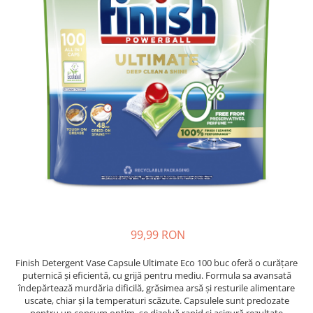
Detergent Pudra Automat
Detergent Lichid
Detergent Pudra Manual
Detergent Lichid Gel
Inalbitor Rufe
Intretinere Masina de Spalat Rufe
Servetele Captare Culori
Solutie Pete
Detergent Vase
Diverse
Bidoane si canistre
99,99 RON
Gratare
Incubatoare
Finish Detergent Vase Capsule Ultimate Eco 100 buc oferă o curățare
puternică și eficientă, cu grijă pentru mediu. Formula sa avansată
Lampi solare
îndepărtează murdăria dificilă, grăsimea arsă și resturile alimentare
uscate, chiar și la temperaturi scăzute. Capsulele sunt predozate
Unelte