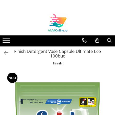
Toate Produsele
Produse Cosmetice Premium
Reducere 20% la achizitionarea a
minimum 3 produse identice
Oferte
Finish Detergent Vase Capsule Ultimate Eco
Balsam Rufe
100buc
Balsam Lichid Rufe
Finish
Odorizant Textile Spray
Perle Parfumate
NOU
Servetele parfumate rufe
Capsule si Tablete pentru Masina
de Spalat Vase
Detergent Rufe
Detergent Capsule