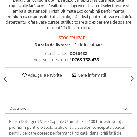
pentru un consum optim, se dizolvă rapid și asigură rezultate
Hrana, Accesorii si Ingrijire Animale
impecabile fără urme. Realizate cu ingrediente atent selecționate și
ambalaj sustenabil, Finish Ultimate Eco combină performanța
Accesorii
premium cu responsabilitatea ecologică. Ideal pentru utilizarea zilnică,
detergentul oferă vase curate, strălucitoare și o experiență de spălare
Hrana Caini
eficientă în fiecare ciclu.
Hrana Umeda
STOC EPUIZAT
Hrana Uscata
Durata de livrare:
1-3 zile lucratoare
Recompense
Cod Produs:
DC66432
Hrana Pisici
Ai nevoie de ajutor?
0768 738 433
Hrana Umeda
Hrana Uscata
Adauga la Favorite
Cere informatii
Ingrijire Animale
Ingrijire Copii
Accesorii Ingrijire Copii
Dus si Baie
Descriere
Accesorii Baie
Finish Detergent Vase Capsule Ultimate Eco 100 buc este soluția
Gel de Dus pentru Copii
premium pentru o spălare eficientă a vaselor, concepută special
pentru cei care doresc performanță ridicată, dar și grijă față de
Pudra de Talc