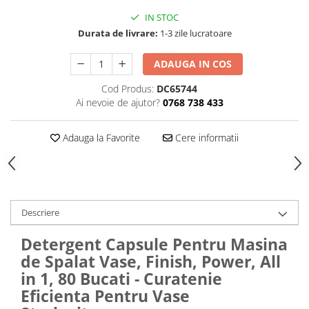
Hrana, Accesorii si Ingrijire Animale
IN STOC
Accesorii
Durata de livrare:
1-3 zile lucratoare
Hrana Caini
ADAUGA IN COS
Hrana Umeda
Cod Produs:
DC65744
Hrana Uscata
Ai nevoie de ajutor?
0768 738 433
Recompense
Hrana Pisici
Adauga la Favorite
Cere informatii
Hrana Umeda
Hrana Uscata
Ingrijire Animale
Ingrijire Copii
Descriere
Accesorii Ingrijire Copii
Detergent Capsule Pentru Masina
Dus si Baie
de Spalat Vase, Finish, Power, All
Accesorii Baie
in 1, 80 Bucati - Curatenie
Gel de Dus pentru Copii
Eficienta Pentru Vase
Pudra de Talc