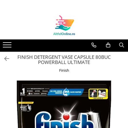
Toate Produsele
Produse Cosmetice Premium
Reducere 20% la achizitionarea a
minimum 3 produse identice
Oferte
FINISH DETERGENT VASE CAPSULE 80BUC
Balsam Rufe
POWERBALL ULTIMATE
Balsam Lichid Rufe
Finish
Odorizant Textile Spray
Perle Parfumate
Servetele parfumate rufe
Capsule si Tablete pentru Masina
de Spalat Vase
Detergent Rufe
Detergent Capsule