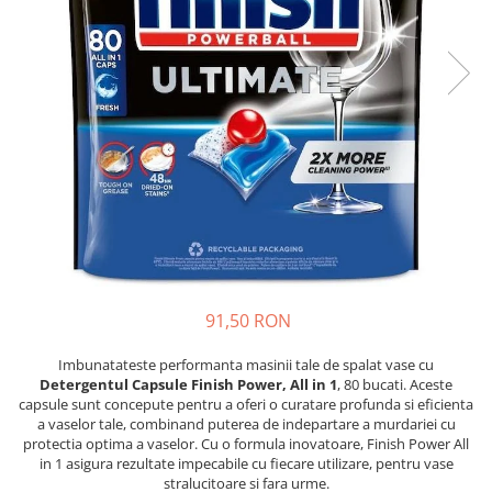
Detergent Pudra Automat
Detergent Lichid
Detergent Pudra Manual
Detergent Lichid Gel
Inalbitor Rufe
Intretinere Masina de Spalat Rufe
Servetele Captare Culori
Solutie Pete
Detergent Vase
Diverse
91,50 RON
Bidoane si canistre
Imbunatateste performanta masinii tale de spalat vase cu
Gratare
Detergentul Capsule Finish Power, All in 1
, 80 bucati. Aceste
capsule sunt concepute pentru a oferi o curatare profunda si eficienta
Incubatoare
a vaselor tale, combinand puterea de indepartare a murdariei cu
Lampi solare
protectia optima a vaselor. Cu o formula inovatoare, Finish Power All
in 1 asigura rezultate impecabile cu fiecare utilizare, pentru vase
Unelte
stralucitoare si fara urme.