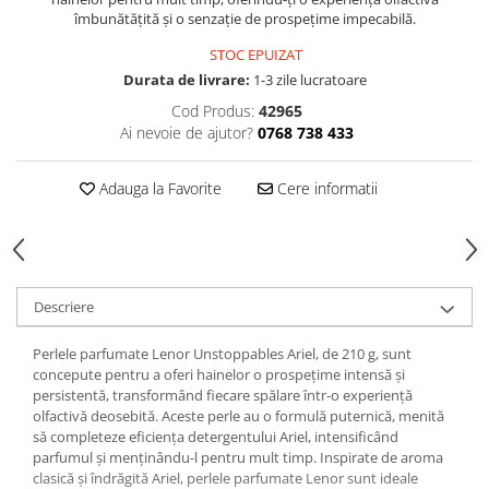
Produse Styling
îmbunătățită și o senzație de prospețime impecabilă.
Sampon
STOC EPUIZAT
Sampon pentru Barbati
Durata de livrare:
1-3 zile lucratoare
Sampon Uscat
Cod Produs:
42965
Tratament de Par
Ai nevoie de ajutor?
0768 738 433
Vopsea de Par
Ingrijirea Picioarelor
Adauga la Favorite
Cere informatii
Ingrijirea Tenului
Creme de Fata
Demachiere
Manichiura si Pedichiura
Descriere
Parfumuri
Perlele parfumate Lenor Unstoppables Ariel, de 210 g, sunt
Body Mist
concepute pentru a oferi hainelor o prospețime intensă și
Pentru Barbati
persistentă, transformând fiecare spălare într-o experiență
olfactivă deosebită. Aceste perle au o formulă puternică, menită
Pentru Femei
să completeze eficiența detergentului Ariel, intensificând
Unisex
parfumul și menținându-l pentru mult timp. Inspirate de aroma
Produse Barbierit
clasică și îndrăgită Ariel, perlele parfumate Lenor sunt ideale