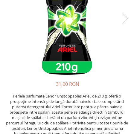
Epilare
Carlige Rufe
Solutii Curatare Mobila
Igiena Intima
Decoratiuni interior
Solutii Curatare Pardoseli
Absorbante
Hartie Igienica
Solutii Curatare Suprafete Diverse
Absorbante Incontinenta
Ingrijire Incaltaminte
Solutii Desfundare Scurgeri
Absorbante Zilnice
Lavete si Bureti
Solutii Intretinere Textile
Lotiuni si Geluri Intime
Manusi Menaj
Universale
Scutece pentru Adulti
Rezerva Mop, Faras, Perie
Servetele Intime
Saci Menajeri
Servetele Umede pentru Adulti
Igiena Orala
31,00 RON
Apa de Gura
Pasta de Dinti
Perlele parfumate Lenor Unstoppables Ariel, de 210 g, oferă o
Periuta de Dinti
prospețime intensă și de lungă durată hainelor tale, completând
puterea detergentului Ariel. Formulate pentru a păstra hainele
Ingrijire Buze
proaspete între spălări, aceste perle se adaugă direct în tamburul
Ingrijirea Parului
mașinii de spălat, eliberând un parfum vibrant și revigorant pe
parcursul întregului ciclu de spălare. Potrivite pentru toate tipurile de
Balsam de Par
țesături, Lenor Unstoppables Ariel intensifică și menține aroma
hainelor pentru mult timp, oferindu-ți o experiență olfactivă