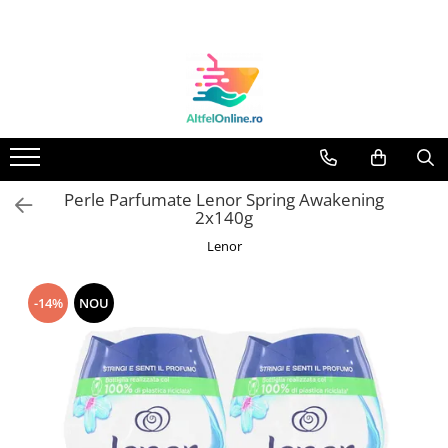
Toate Produsele
Produse Cosmetice Premium
Reducere 20% la achizitionarea a
minimum 3 produse identice
Oferte
Perle Parfumate Lenor Spring Awakening
Balsam Rufe
2x140g
Balsam Lichid Rufe
Lenor
Odorizant Textile Spray
Perle Parfumate
-14%
NOU
Servetele parfumate rufe
Capsule si Tablete pentru Masina
de Spalat Vase
Detergent Rufe
Detergent Capsule