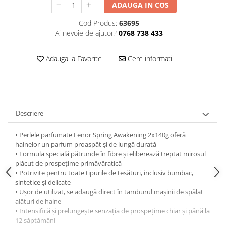
ADAUGA IN COS
Hrana, Accesorii si Ingrijire Animale
Accesorii
Cod Produs:
63695
Ai nevoie de ajutor?
0768 738 433
Hrana Caini
Hrana Umeda
Adauga la Favorite
Cere informatii
Hrana Uscata
Recompense
Hrana Pisici
Hrana Umeda
Descriere
Hrana Uscata
Ingrijire Animale
• Perlele parfumate Lenor Spring Awakening 2x140g oferă
hainelor un parfum proaspăt și de lungă durată
Ingrijire Copii
• Formula specială pătrunde în fibre și eliberează treptat mirosul
Accesorii Ingrijire Copii
plăcut de prospețime primăvăratică
• Potrivite pentru toate tipurile de țesături, inclusiv bumbac,
Dus si Baie
sintetice și delicate
• Ușor de utilizat, se adaugă direct în tamburul mașinii de spălat
Accesorii Baie
alături de haine
Gel de Dus pentru Copii
• Intensifică și prelungește senzația de prospețime chiar și până la
Pudra de Talc
12 săptămâni