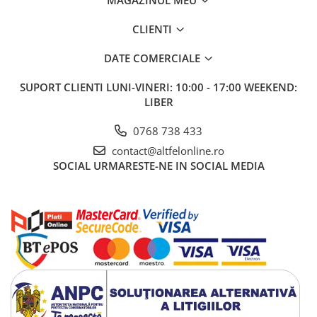
MAGAZINUL MEU
Apa de Gura
Pasta de Dinti
CLIENTI
Periuta de Dinti
DATE COMERCIALE
Ingrijire Buze
Ingrijirea Parului
SUPORT CLIENTI
LUNI-VINERI: 10:00 - 17:00 WEEKEND:
LIBER
Balsam de Par
Produse Styling
0768 738 433
Sampon
contact@altfelonline.ro
Sampon pentru Barbati
SOCIAL
URMARESTE-NE IN SOCIAL MEDIA
Sampon Uscat
Tratament de Par
Vopsea de Par
Ingrijirea Picioarelor
Ingrijirea Tenului
Creme de Fata
Demachiere
Manichiura si Pedichiura