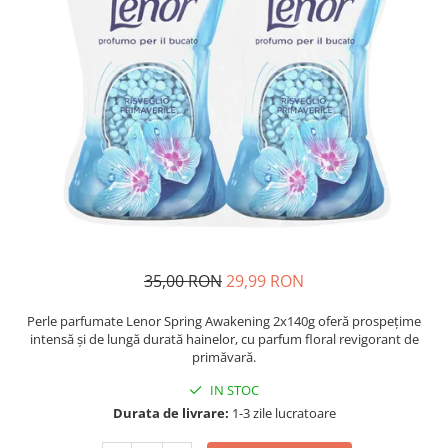
Detergent Pudra Automat
Detergent Lichid
Detergent Pudra Manual
Detergent Lichid Gel
Inalbitor Rufe
Intretinere Masina de Spalat Rufe
Servetele Captare Culori
Solutie Pete
Detergent Vase
35,00 RON
29,99 RON
Diverse
Bidoane si canistre
Perle parfumate Lenor Spring Awakening 2x140g oferă prospețime
intensă și de lungă durată hainelor, cu parfum floral revigorant de
Gratare
primăvară.
Incubatoare
IN STOC
Lampi solare
Durata de livrare:
1-3 zile lucratoare
Unelte