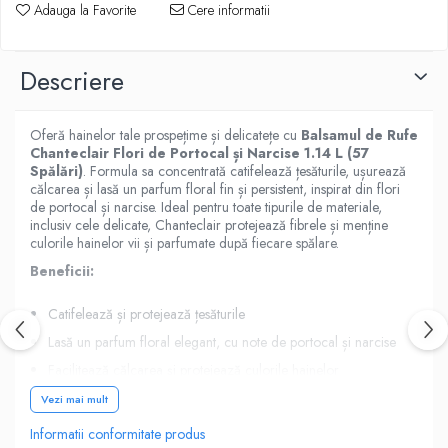
Produse Styling
Adauga la Favorite
Cere informatii
Sampon
Sampon pentru Barbati
Descriere
Sampon Uscat
Tratament de Par
Vopsea de Par
Oferă hainelor tale prospețime și delicatețe cu
Balsamul de Rufe
Chanteclair Flori de Portocal și Narcise 1.14 L (57
Ingrijirea Picioarelor
Spălări)
. Formula sa concentrată catifelează țesăturile, ușurează
Ingrijirea Tenului
călcarea și lasă un parfum floral fin și persistent, inspirat din flori
de portocal și narcise. Ideal pentru toate tipurile de materiale,
Creme de Fata
inclusiv cele delicate, Chanteclair protejează fibrele și menține
culorile hainelor vii și parfumate după fiecare spălare.
Demachiere
Manichiura si Pedichiura
Beneficii:
Parfumuri
Catifelează și protejează țesăturile
Body Mist
Lasă un parfum floral elegant, cu note de portocal și narcise
Pentru Barbati
Facilitează călcarea și protejează culorile hainelor
Pentru Femei
Formula concentrată – până la 50 de spălări
Vezi mai mult
Unisex
Potrivit pentru toate tipurile de haine și mașini de spălat
Informatii conformitate produs
Produse Barbierit