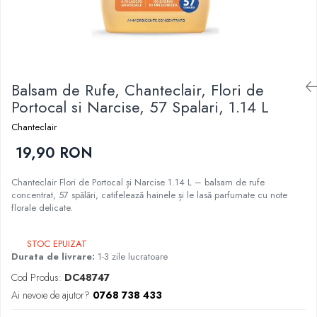
Epilare
Carlige Rufe
Solutii Curatare Mobila
Igiena Intima
Decoratiuni interior
Solutii Curatare Pardoseli
Absorbante
Hartie Igienica
Solutii Curatare Suprafete Diverse
Absorbante Incontinenta
Ingrijire Incaltaminte
Solutii Desfundare Scurgeri
Balsam de Rufe, Chanteclair, Flori de
Absorbante Zilnice
Lavete si Bureti
Solutii Intretinere Textile
Portocal si Narcise, 57 Spalari, 1.14 L
Lotiuni si Geluri Intime
Manusi Menaj
Universale
Scutece pentru Adulti
Chanteclair
Rezerva Mop, Faras, Perie
Servetele Intime
19,90 RON
Saci Menajeri
Servetele Umede pentru Adulti
Igiena Orala
Chanteclair Flori de Portocal și Narcise 1.14 L – balsam de rufe
concentrat, 57 spălări, catifelează hainele și le lasă parfumate cu note
Apa de Gura
florale delicate.
Pasta de Dinti
Periuta de Dinti
STOC EPUIZAT
Ingrijire Buze
Durata de livrare:
1-3 zile lucratoare
Ingrijirea Parului
Cod Produs:
DC48747
Ai nevoie de ajutor?
0768 738 433
Balsam de Par