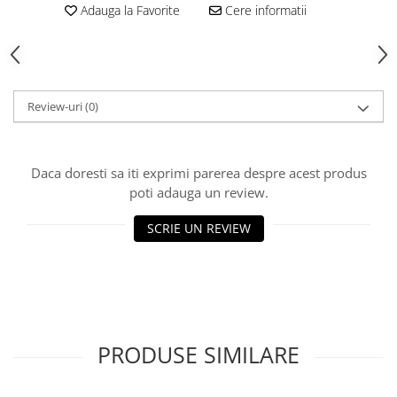
Adauga la Favorite
Cere informatii
Hrana, Accesorii si Ingrijire Animale
Accesorii
Hrana Caini
Hrana Umeda
Review-uri
(0)
Hrana Uscata
Recompense
Hrana Pisici
Daca doresti sa iti exprimi parerea despre acest produs
Hrana Umeda
poti adauga un review.
Hrana Uscata
SCRIE UN REVIEW
Ingrijire Animale
Ingrijire Copii
Accesorii Ingrijire Copii
Dus si Baie
Accesorii Baie
PRODUSE SIMILARE
Gel de Dus pentru Copii
Pudra de Talc