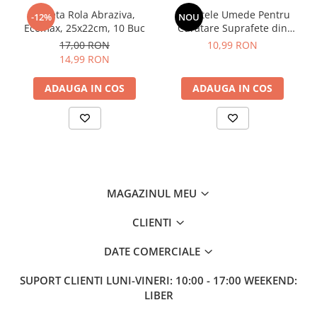
Sampon pentru Copii
Laveta Rola Abraziva,
Servetele Umede Pentru
-12%
NOU
Ecomax, 25x22cm, 10 Buc
Curatare Suprafete din
Uleiuri, Lotiuni si Creme
Inox, Green Shield, 70 buc
17,00 RON
10,99 RON
Igiena Orala
14,99 RON
Pasta de Dinti
Periuta de Dinti
ADAUGA IN COS
ADAUGA IN COS
Jucarii copii
Scutece pentru Copii
Servetele Umede pentru Copii
Ingrijire Personala
Creme de Maini
MAGAZINUL MEU
Creme si Lotiuni de Corp
CLIENTI
Deodorante si Antiperspirante
DATE COMERCIALE
Deodorant Barbati
Deodorant Dama
SUPORT CLIENTI
LUNI-VINERI: 10:00 - 17:00 WEEKEND:
Deodorant Unisex
LIBER
Dus si Baie