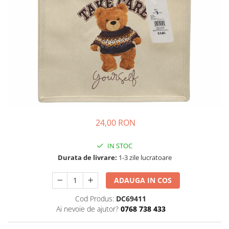
Detergent Pudra Automat
Detergent Lichid
Detergent Pudra Manual
Detergent Lichid Gel
Inalbitor Rufe
Intretinere Masina de Spalat Rufe
Servetele Captare Culori
Solutie Pete
24,00 RON
Detergent Vase
Diverse
IN STOC
Durata de livrare:
1-3 zile lucratoare
Bidoane si canistre
Gratare
ADAUGA IN COS
Incubatoare
Cod Produs:
DC69411
Lampi solare
Ai nevoie de ajutor?
0768 738 433
Unelte