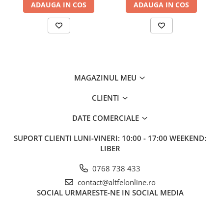
ADAUGA IN COS
ADAUGA IN COS
Gel de Dus
Gel de Dus pentru Barbati
Prosoape si Bureti de Baie
Sapun
Sare de Baie
Spumant de Baie
MAGAZINUL MEU
Epilare
CLIENTI
Igiena Intima
DATE COMERCIALE
Absorbante
Absorbante Incontinenta
SUPORT CLIENTI
LUNI-VINERI: 10:00 - 17:00 WEEKEND:
Absorbante Zilnice
LIBER
Lotiuni si Geluri Intime
0768 738 433
Scutece pentru Adulti
contact@altfelonline.ro
Servetele Intime
SOCIAL
URMARESTE-NE IN SOCIAL MEDIA
Servetele Umede pentru Adulti
Igiena Orala