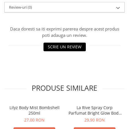
Sampon pentru Copii
Review-uri
(0)
Uleiuri, Lotiuni si Creme
Igiena Orala
Pasta de Dinti
Daca doresti sa iti exprimi parerea despre acest produs
poti adauga un review.
Periuta de Dinti
Jucarii copii
SCRIE UN REVIEW
Scutece pentru Copii
Servetele Umede pentru Copii
Ingrijire Personala
Creme de Maini
PRODUSE SIMILARE
Creme si Lotiuni de Corp
Deodorante si Antiperspirante
Deodorant Barbati
Lilyz Body Mist Bombshell
La Rive Spray Corp
Deodorant Dama
250ml
Parfumat Bright Glow Body
Mist 200ml
Deodorant Unisex
27,00 RON
29,90 RON
Dus si Baie