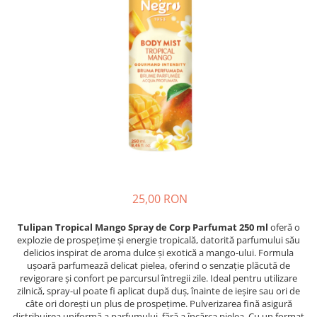
Detergent Pudra Automat
Detergent Lichid
Detergent Pudra Manual
Detergent Lichid Gel
Inalbitor Rufe
Intretinere Masina de Spalat Rufe
Servetele Captare Culori
Solutie Pete
Detergent Vase
25,00 RON
Diverse
Bidoane si canistre
Tulipan Tropical Mango Spray de Corp Parfumat 250 ml
oferă o
explozie de prospețime și energie tropicală, datorită parfumului său
Gratare
delicios inspirat de aroma dulce și exotică a mango-ului. Formula
Incubatoare
ușoară parfumează delicat pielea, oferind o senzație plăcută de
revigorare și confort pe parcursul întregii zile. Ideal pentru utilizare
Lampi solare
zilnică, spray-ul poate fi aplicat după duș, înainte de ieșire sau ori de
câte ori dorești un plus de prospețime. Pulverizarea fină asigură
Unelte
distribuirea uniformă a parfumului, fără a încărca pielea. Cu un format