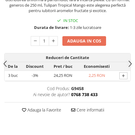
Hrana, Accesorii si Ingrijire Animale
generos de 250 ml, Tulipan Tropical Mango este alegerea perfectă
pentru iubitorii aromelor fructate și exotice.
Accesorii
IN STOC
Hrana Caini
Durata de livrare:
1-3 zile lucratoare
Hrana Umeda
Hrana Uscata
ADAUGA IN COS
Recompense
Hrana Pisici
Reduceri de Cantitate
Hrana Umeda
De la
Discount
Pret
/ buc
Economisesti
Hrana Uscata
+
3
buc
-3%
24,25 RON
2,25 RON
Ingrijire Animale
Cod Produs:
G9458
Ingrijire Copii
Ai nevoie de ajutor?
0768 738 433
Accesorii Ingrijire Copii
Dus si Baie
Adauga la Favorite
Cere informatii
Accesorii Baie
Gel de Dus pentru Copii
Pudra de Talc