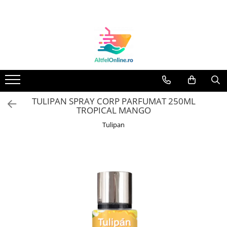
Toate Produsele
Produse Cosmetice Premium
Reducere 20% la achizitionarea a
minimum 3 produse identice
Oferte
TULIPAN SPRAY CORP PARFUMAT 250ML
Balsam Rufe
TROPICAL MANGO
Balsam Lichid Rufe
Tulipan
Odorizant Textile Spray
Perle Parfumate
Servetele parfumate rufe
Capsule si Tablete pentru Masina
de Spalat Vase
Detergent Rufe
Detergent Capsule