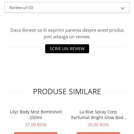
Sampon pentru Copii
Review-uri
(0)
Uleiuri, Lotiuni si Creme
Igiena Orala
Pasta de Dinti
Daca doresti sa iti exprimi parerea despre acest produs
poti adauga un review.
Periuta de Dinti
Jucarii copii
SCRIE UN REVIEW
Scutece pentru Copii
Servetele Umede pentru Copii
Ingrijire Personala
Creme de Maini
PRODUSE SIMILARE
Creme si Lotiuni de Corp
Deodorante si Antiperspirante
Deodorant Barbati
Lilyz Body Mist Bombshell
La Rive Spray Corp
Deodorant Dama
250ml
Parfumat Bright Glow Body
Mist 200ml
Deodorant Unisex
27,00 RON
29,90 RON
Dus si Baie