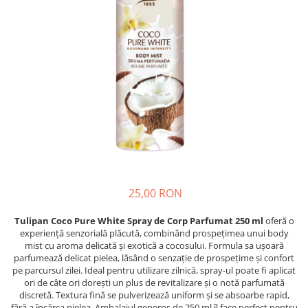
Detergent Pudra Automat
Detergent Lichid
Detergent Pudra Manual
Detergent Lichid Gel
Inalbitor Rufe
Intretinere Masina de Spalat Rufe
Servetele Captare Culori
Solutie Pete
Detergent Vase
25,00 RON
Diverse
Bidoane si canistre
Tulipan Coco Pure White Spray de Corp Parfumat 250 ml
oferă o
experiență senzorială plăcută, combinând prospețimea unui body
Gratare
mist cu aroma delicată și exotică a cocosului. Formula sa ușoară
Incubatoare
parfumează delicat pielea, lăsând o senzație de prospețime și confort
pe parcursul zilei. Ideal pentru utilizare zilnică, spray-ul poate fi aplicat
Lampi solare
ori de câte ori dorești un plus de revitalizare și o notă parfumată
discretă. Textura fină se pulverizează uniform și se absoarbe rapid,
Unelte
fără a încărca pielea. Ambalajul generos de 250 ml îl face perfect pentru