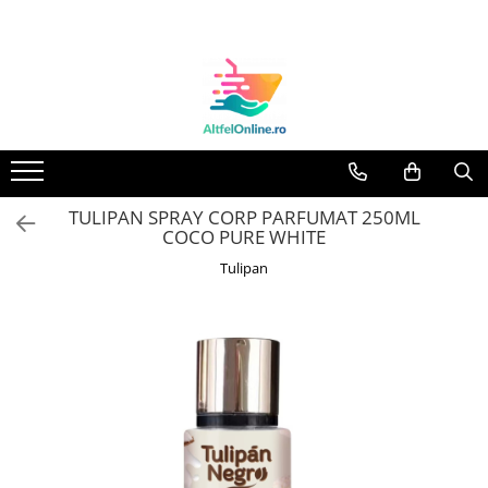
Toate Produsele
Produse Cosmetice Premium
Reducere 20% la achizitionarea a
minimum 3 produse identice
Oferte
TULIPAN SPRAY CORP PARFUMAT 250ML
Balsam Rufe
COCO PURE WHITE
Balsam Lichid Rufe
Tulipan
Odorizant Textile Spray
Perle Parfumate
Servetele parfumate rufe
Capsule si Tablete pentru Masina
de Spalat Vase
Detergent Rufe
Detergent Capsule