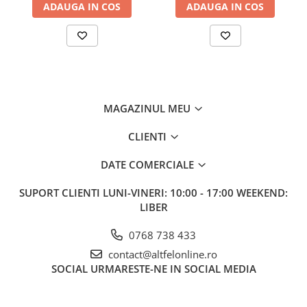
ADAUGA IN COS
ADAUGA IN COS
Gel de Dus
Gel de Dus pentru Barbati
Prosoape si Bureti de Baie
Sapun
Sare de Baie
Spumant de Baie
MAGAZINUL MEU
Epilare
CLIENTI
Igiena Intima
DATE COMERCIALE
Absorbante
Absorbante Incontinenta
SUPORT CLIENTI
LUNI-VINERI: 10:00 - 17:00 WEEKEND:
Absorbante Zilnice
LIBER
Lotiuni si Geluri Intime
0768 738 433
Scutece pentru Adulti
contact@altfelonline.ro
Servetele Intime
SOCIAL
URMARESTE-NE IN SOCIAL MEDIA
Servetele Umede pentru Adulti
Igiena Orala