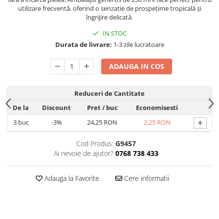
Hrana, Accesorii si Ingrijire Animale
utilizare frecventă, oferind o senzație de prospețime tropicală și
îngrijire delicată.
Accesorii
IN STOC
Hrana Caini
Durata de livrare:
1-3 zile lucratoare
Hrana Umeda
Hrana Uscata
ADAUGA IN COS
Recompense
Hrana Pisici
Reduceri de Cantitate
Hrana Umeda
De la
Discount
Pret
/ buc
Economisesti
Hrana Uscata
+
3
buc
-3%
24,25 RON
2,25 RON
Ingrijire Animale
Cod Produs:
G9457
Ingrijire Copii
Ai nevoie de ajutor?
0768 738 433
Accesorii Ingrijire Copii
Dus si Baie
Adauga la Favorite
Cere informatii
Accesorii Baie
Gel de Dus pentru Copii
Pudra de Talc