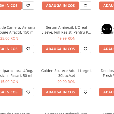
A IN COS
ADAUGA IN COS
ADAU
t de Camera, Aeroma
Serum Aminexil, L'Oreal
Serve
NOU
xury, Rouge Alfactif, 150 ml
Elseve, Full Resist, Pentru Par
Curatar
cu Tendinta de Cadere, 100
Gree
25,00 RON
49,99 RON
ml
A IN COS
ADAUGA IN COS
ADAU
tiparazitara, 4Dog,
Golden Scutece Adulti Large L
Deodor
isici si Pasari, 50 ml
30buc/set
Fresh
Lemongr
15,00 RON
90,00 RON
A IN COS
ADAUGA IN COS
ADAU
ant de Camera cu
Detergent Pardoseli, Ace,
Sampon