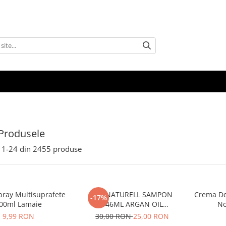
Produsele
1-
24
din
2455
produse
pray Multisuprafete
BIO NATURELL SAMPON
Crema Dep
-17%
00ml Lamaie
946ML ARGAN OIL
No
&COLLAGEN
9,99 RON
30,00 RON
25,00 RON