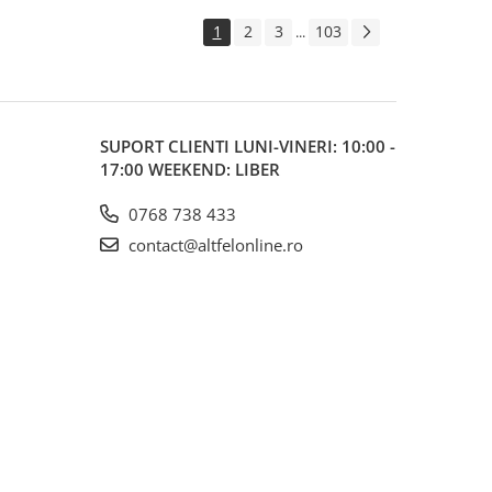
1
2
3
103
...
SUPORT CLIENTI
LUNI-VINERI: 10:00 -
17:00 WEEKEND: LIBER
0768 738 433
contact@altfelonline.ro