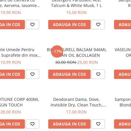
e, Aeroma, Iasomie,
Talcum & White Musk, 1 L
R
125 ml -
19,90 RON
15,00 RON
A IN COS
ADAUGA IN COS
ADAU
ele Umede Pentru
BIO NATURELL BALSAM 946ML
VASELIN
-17%
 Suprafete din Inox,
ARGAN OIL &COLLAGEN
OR
n Shield, 70 buc
10,99 RON
30,00 RON
25,00 RON
A IN COS
ADAUGA IN COS
ADAU
OTIUNE CORP 400ML
Deodorant Dama, Dove,
Sampon, 
SUN TOUCH
Invisible Dry, Clean Touch,
Blond
Spray, 150 ml
28,00 RON
17,00 RON
A IN COS
ADAUGA IN COS
ADAU