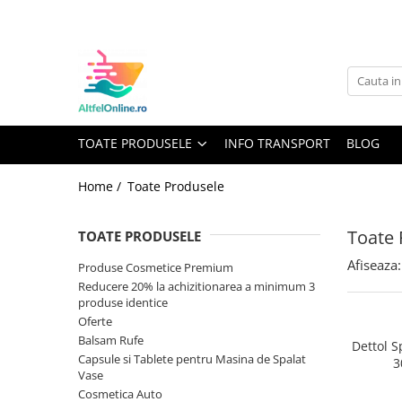
Toate Produsele
Produse Cosmetice Premium
Reducere 20% la achizitionarea a
minimum 3 produse identice
TOATE PRODUSELE
INFO TRANSPORT
BLOG
Oferte
Balsam Rufe
Home /
Toate Produsele
Balsam Lichid Rufe
Toate 
Odorizant Textile Spray
TOATE PRODUSELE
Perle Parfumate
Afiseaza:
Produse Cosmetice Premium
Reducere 20% la achizitionarea a minimum 3
Servetele parfumate rufe
produse identice
Capsule si Tablete pentru Masina
Oferte
de Spalat Vase
Balsam Rufe
Dettol S
Capsule si Tablete pentru Masina de Spalat
Detergent Rufe
3
Vase
Detergent Capsule
Cosmetica Auto