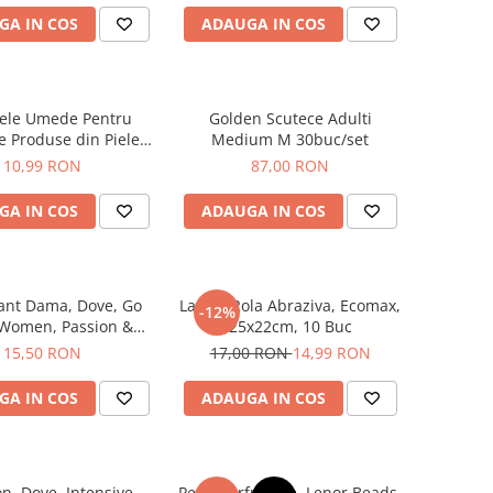
GA IN COS
ADAUGA IN COS
tele Umede Pentru
Golden Scutece Adulti
e Produse din Piele,
Medium M 30buc/set
n Shield, 70 buc
10,99 RON
87,00 RON
GA IN COS
ADAUGA IN COS
ant Dama, Dove, Go
Laveta Rola Abraziva, Ecomax,
-12%
 Women, Passion &
25x22cm, 10 Buc
ass, Spray, 150 ml
15,50 RON
17,00 RON
14,99 RON
GA IN COS
ADAUGA IN COS
, Dove, Intensive
Perle Parfumate, Lenor Beads,