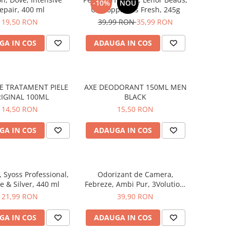
-10%
NOU
epair, 400 ml
Unstoppables Fresh, 245g
19,50 RON
39,99 RON
35,99 RON
GA IN COS
ADAUGA IN COS
E TRATAMENT PIELE
AXE DEODORANT 150ML MEN
IGINAL 100ML
BLACK
14,50 RON
15,50 RON
GA IN COS
ADAUGA IN COS
Syoss Professional,
Odorizant de Camera,
e & Silver, 440 ml
Febreze, Ambi Pur, 3Volution,
Aparat Electric + Rezerva,
21,99 RON
39,90 RON
Sugarplum Delight, 20 ml
GA IN COS
ADAUGA IN COS