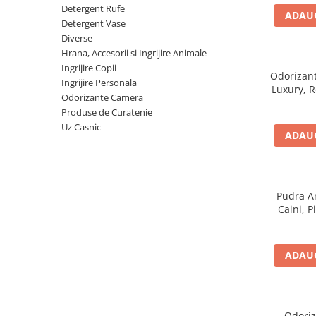
Detergent Pudra Automat
Detergent Rufe
ADAUG
Detergent Vase
Detergent Lichid
Diverse
Detergent Pudra Manual
Hrana, Accesorii si Ingrijire Animale
Ingrijire Copii
Detergent Lichid Gel
Odorizan
Ingrijire Personala
Lu
Inalbitor Rufe
Odorizante Camera
Produse de Curatenie
Intretinere Masina de Spalat Rufe
Uz Casnic
ADAUG
Servetele Captare Culori
Solutie Pete
Detergent Vase
Pudra An
Diverse
Caini, P
Bidoane si canistre
Gratare
ADAUG
Incubatoare
Lampi solare
Unelte
Odoriz