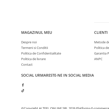
Sampon pentru Copii
Uleiuri, Lotiuni si Creme
Igiena Orala
Pasta de Dinti
Periuta de Dinti
MAGAZINUL MEU
CLIENTI
Jucarii copii
Despre noi
Metode de
Scutece pentru Copii
Termeni si Conditii
Politica d
Servetele Umede pentru Copii
Politica de Confidentialitate
Garantia 
Politica de livrare
ANPC
Ingrijire Personala
Contact
Creme de Maini
Creme si Lotiuni de Corp
SOCIAL
URMARESTE-NE IN SOCIAL MEDIA
Deodorante si Antiperspirante
Deodorant Barbati
Deodorant Dama
Deodorant Unisex
Dus si Baie
©Copyright ALTFEL ONLINE SRL 2026
Platforma E-commerc