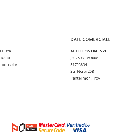
DATE COMERCIALE
 Plata
ALTFEL ONLINE SRL
e Retur
J2025031083008
Produselor
51723894
Str. Nerei 26B
Pantelimon, Ilfov
e