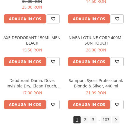
30,00 RON
14,50 RON
25,00 RON
ADAUGA IN COS
ADAUGA IN COS
AXE DEODORANT 150ML MEN
NIVEA LOTIUNE CORP 400ML
BLACK
SUN TOUCH
15,50 RON
28,00 RON
ADAUGA IN COS
ADAUGA IN COS
Deodorant Dama, Dove,
Sampon, Syoss Professional,
Invisible Dry, Clean Touch,
Blonde & Silver, 440 ml
Spray, 150 ml
17,00 RON
21,99 RON
ADAUGA IN COS
ADAUGA IN COS
1
2
3
103
...