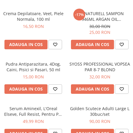
Epilare
Carlige Rufe
Solutii Curatare Mobila
Igiena Intima
Decoratiuni interior
Solutii Curatare Pardoseli
Crema Depilatoare, Veet, Piele
BIO NATURELL SAMPON
-17%
Normala, 100 ml
946ML ARGAN OIL
Absorbante
Hartie Igienica
Solutii Curatare Suprafete Diverse
&COLLAGEN
16,50 RON
30,00 RON
Absorbante Incontinenta
Ingrijire Incaltaminte
Solutii Desfundare Scurgeri
25,00 RON
Absorbante Zilnice
Lavete si Bureti
Solutii Intretinere Textile
Lotiuni si Geluri Intime
ADAUGA IN COS
ADAUGA IN COS
Manusi Menaj
Universale
Scutece pentru Adulti
Rezerva Mop, Faras, Perie
Servetele Intime
Pudra Antiparazitara, 4Dog,
SYOSS PROFESSIONAL VOPSEA
Saci Menajeri
Servetele Umede pentru Adulti
Caini, Pisici si Pasari, 50 ml
PAR 8-7 BLOND
Igiena Orala
15,00 RON
32,00 RON
Apa de Gura
ADAUGA IN COS
ADAUGA IN COS
Pasta de Dinti
Periuta de Dinti
Ingrijire Buze
Serum Aminexil, L'Oreal
Golden Scutece Adulti Large L
Elseve, Full Resist, Pentru Par
30buc/set
Ingrijirea Parului
cu Tendinta de Cadere, 100
49,99 RON
90,00 RON
Balsam de Par
ml