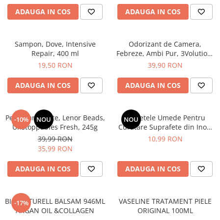
After Shave
ADAUGA IN COS
ADAUGA IN COS
After Shave Balsam
Aparate de Ras
Sampon, Dove, Intensive
Odorizant de Camera,
Geluri si Spume de Ras
Repair, 400 ml
Febreze, Ambi Pur, 3Volution,
Ingrijire Barba
Aparat Electric + Rezerva,
19,50 RON
39,90 RON
Sugarplum Delight, 20 ml
Servetele Umede
ADAUGA IN COS
ADAUGA IN COS
Seturi Cadou
Pentru Barbati
Pentru Femei
Perle Parfumate, Lenor Beads,
Servetele Umede Pentru
-10%
NOU
NOU
Unstoppables Fresh, 245g
Curatare Suprafete din Inox,
Uz Sanitar
Green Shield, 70 buc
39,99 RON
10,99 RON
35,99 RON
ADAUGA IN COS
ADAUGA IN COS
BIO NATURELL BALSAM 946ML
VASELINE TRATAMENT PIELE
-17%
ARGAN OIL &COLLAGEN
ORIGINAL 100ML