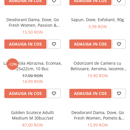
Produse Styling
ADAUGA IN COS
ADAUGA IN COS
Sampon
Sampon pentru Barbati
Deodorant Dama, Dove, Go
Sapun, Dove, Exfoliant, 90g
Sampon Uscat
Fresh Women, Passion &
5,99 RON
Tratament de Par
Lemongrass, Spray, 150 ml
15,50 RON
Vopsea de Par
ADAUGA IN COS
ADAUGA IN COS
Ingrijirea Picioarelor
Ingrijirea Tenului
Laveta Rola Abraziva, Ecomax,
Odorizant de Camera cu
Creme de Fata
-12%
25x22cm, 10 Buc
Betisoare, Aeroma, Iasomie,
Demachiere
125 ml -
17,00 RON
19,90 RON
Manichiura si Pedichiura
14,99 RON
Parfumuri
ADAUGA IN COS
ADAUGA IN COS
Body Mist
Pentru Barbati
Pentru Femei
Golden Scutece Adulti
Deodorant Dama, Dove, Go
Medium M 30buc/set
Fresh Women, Pomelo &
Unisex
Lemongrass, Spray, 150 ml
87,00 RON
15,99 RON
Produse Barbierit