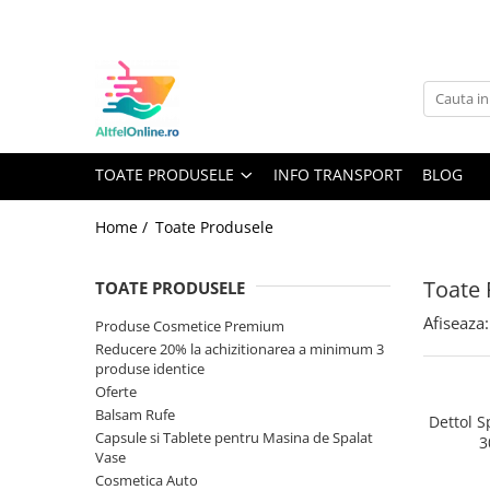
Toate Produsele
Produse Cosmetice Premium
Reducere 20% la achizitionarea a
minimum 3 produse identice
TOATE PRODUSELE
INFO TRANSPORT
BLOG
Oferte
Balsam Rufe
Home /
Toate Produsele
Balsam Lichid Rufe
Toate 
Odorizant Textile Spray
TOATE PRODUSELE
Perle Parfumate
Afiseaza:
Produse Cosmetice Premium
Reducere 20% la achizitionarea a minimum 3
Servetele parfumate rufe
produse identice
Capsule si Tablete pentru Masina
Oferte
de Spalat Vase
Balsam Rufe
Dettol S
Capsule si Tablete pentru Masina de Spalat
Detergent Rufe
3
Vase
Detergent Capsule
Cosmetica Auto