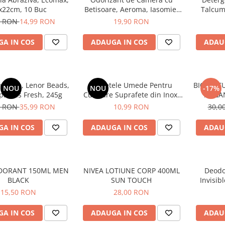
x22cm, 10 Buc
Betisoare, Aeroma, Iasomie,
Talcum
125 ml -
0 RON
14,99 RON
19,90 RON
A IN COS
ADAUGA IN COS
ADAU
fumate, Lenor Beads,
Servetele Umede Pentru
BIO NAT
NOU
NOU
-17%
Unstoppables Fresh, 245g
Curatare Suprafete din Inox,
ARGA
Green Shield, 70 buc
9 RON
35,99 RON
10,99 RON
30,0
A IN COS
ADAUGA IN COS
ADAU
DORANT 150ML MEN
NIVEA LOTIUNE CORP 400ML
Deodo
BLACK
SUN TOUCH
Invisib
S
15,50 RON
28,00 RON
A IN COS
ADAUGA IN COS
ADAU