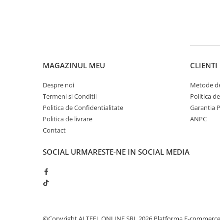
Sampon pentru Copii
Uleiuri, Lotiuni si Creme
Igiena Orala
Pasta de Dinti
Periuta de Dinti
MAGAZINUL MEU
CLIENTI
Jucarii copii
Despre noi
Metode de
Scutece pentru Copii
Termeni si Conditii
Politica d
Servetele Umede pentru Copii
Politica de Confidentialitate
Garantia 
Politica de livrare
ANPC
Ingrijire Personala
Contact
Creme de Maini
Creme si Lotiuni de Corp
SOCIAL
URMARESTE-NE IN SOCIAL MEDIA
Deodorante si Antiperspirante
Deodorant Barbati
Deodorant Dama
Deodorant Unisex
Dus si Baie
©Copyright ALTFEL ONLINE SRL 2026
Platforma E-commerc