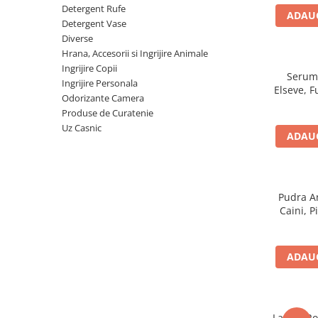
Detergent Pudra Automat
Detergent Rufe
ADAUG
Detergent Vase
Detergent Lichid
Diverse
Detergent Pudra Manual
Hrana, Accesorii si Ingrijire Animale
Ingrijire Copii
Detergent Lichid Gel
Serum 
Ingrijire Personala
Elseve, F
Inalbitor Rufe
Odorizante Camera
cu Tend
Produse de Curatenie
Intretinere Masina de Spalat Rufe
Uz Casnic
ADAUG
Servetele Captare Culori
Solutie Pete
Detergent Vase
Pudra An
Diverse
Caini, P
Bidoane si canistre
Gratare
ADAUG
Incubatoare
Lampi solare
Unelte
Laveta Ro