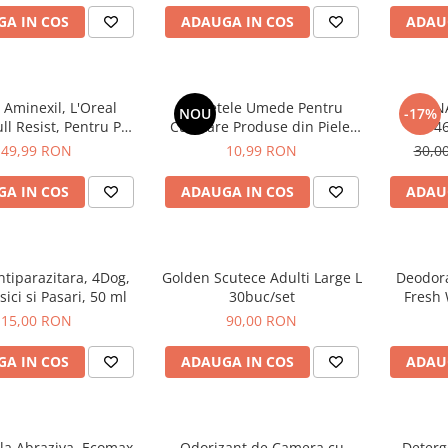
A IN COS
ADAUGA IN COS
ADAU
Aminexil, L'Oreal
Servetele Umede Pentru
BIO 
NOU
-17%
ull Resist, Pentru Par
Curatare Produse din Piele,
94
inta de Cadere, 100
Green Shield, 70 buc
49,99 RON
10,99 RON
30,0
ml
A IN COS
ADAUGA IN COS
ADAU
tiparazitara, 4Dog,
Golden Scutece Adulti Large L
Deodor
isici si Pasari, 50 ml
30buc/set
Fresh
Lemongr
15,00 RON
90,00 RON
A IN COS
ADAUGA IN COS
ADAU
la Abraziva, Ecomax,
Odorizant de Camera cu
Deterg