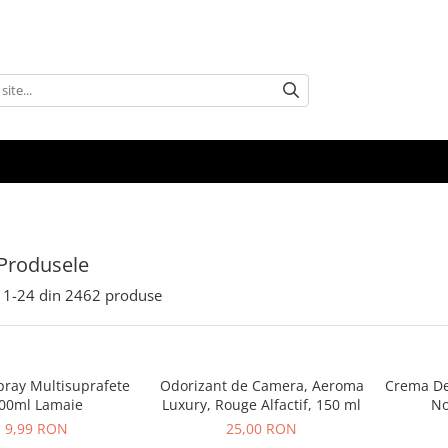
Produsele
1-
24
din
2462
produse
pray Multisuprafete
Odorizant de Camera, Aeroma
Crema Dep
00ml Lamaie
Luxury, Rouge Alfactif, 150 ml
No
9,99 RON
25,00 RON