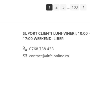
1
2
3
103
...
SUPORT CLIENTI
LUNI-VINERI: 10:00 -
17:00 WEEKEND: LIBER
0768 738 433
contact@altfelonline.ro