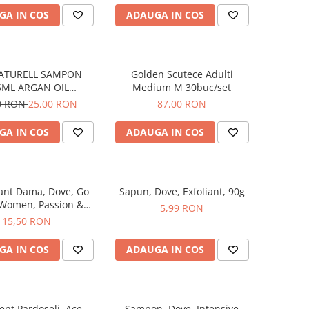
GA IN COS
ADAUGA IN COS
NATURELL SAMPON
Golden Scutece Adulti
6ML ARGAN OIL
Medium M 30buc/set
&COLLAGEN
0 RON
25,00 RON
87,00 RON
GA IN COS
ADAUGA IN COS
ant Dama, Dove, Go
Sapun, Dove, Exfoliant, 90g
 Women, Passion &
5,99 RON
ass, Spray, 150 ml
15,50 RON
GA IN COS
ADAUGA IN COS
ent Pardoseli, Ace,
Sampon, Dove, Intensive