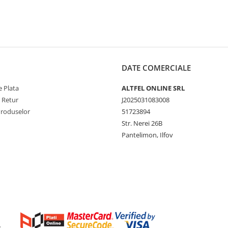
DATE COMERCIALE
 Plata
ALTFEL ONLINE SRL
e Retur
J2025031083008
Produselor
51723894
Str. Nerei 26B
Pantelimon, Ilfov
e