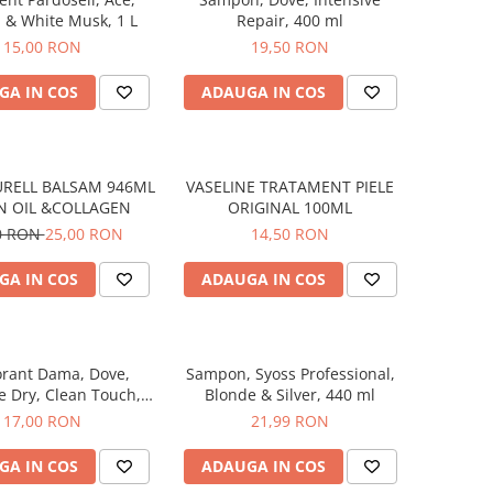
 & White Musk, 1 L
Repair, 400 ml
15,00 RON
19,50 RON
GA IN COS
ADAUGA IN COS
URELL BALSAM 946ML
VASELINE TRATAMENT PIELE
N OIL &COLLAGEN
ORIGINAL 100ML
0 RON
25,00 RON
14,50 RON
GA IN COS
ADAUGA IN COS
rant Dama, Dove,
Sampon, Syoss Professional,
le Dry, Clean Touch,
Blonde & Silver, 440 ml
pray, 150 ml
17,00 RON
21,99 RON
GA IN COS
ADAUGA IN COS