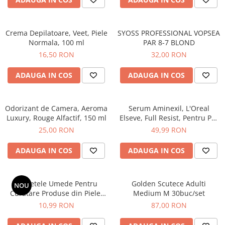
Epilare
Carlige Rufe
Solutii Curatare Mobila
Igiena Intima
Decoratiuni interior
Solutii Curatare Pardoseli
Crema Depilatoare, Veet, Piele
SYOSS PROFESSIONAL VOPSEA
Absorbante
Hartie Igienica
Solutii Curatare Suprafete Diverse
Normala, 100 ml
PAR 8-7 BLOND
Absorbante Incontinenta
Ingrijire Incaltaminte
Solutii Desfundare Scurgeri
16,50 RON
32,00 RON
Absorbante Zilnice
Lavete si Bureti
Solutii Intretinere Textile
Lotiuni si Geluri Intime
ADAUGA IN COS
ADAUGA IN COS
Manusi Menaj
Universale
Scutece pentru Adulti
Rezerva Mop, Faras, Perie
Servetele Intime
Odorizant de Camera, Aeroma
Serum Aminexil, L'Oreal
Saci Menajeri
Servetele Umede pentru Adulti
Luxury, Rouge Alfactif, 150 ml
Elseve, Full Resist, Pentru Par
Igiena Orala
cu Tendinta de Cadere, 100
25,00 RON
49,99 RON
ml
Apa de Gura
ADAUGA IN COS
ADAUGA IN COS
Pasta de Dinti
Periuta de Dinti
Ingrijire Buze
Servetele Umede Pentru
Golden Scutece Adulti
NOU
Curatare Produse din Piele,
Medium M 30buc/set
Ingrijirea Parului
Green Shield, 70 buc
10,99 RON
87,00 RON
Balsam de Par