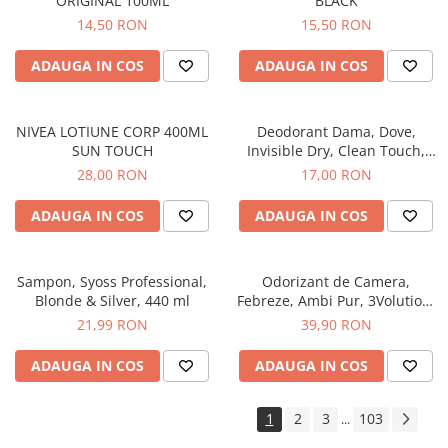
ORIGINAL 100ML
BLACK
14,50 RON
15,50 RON
ADAUGA IN COS
ADAUGA IN COS
NIVEA LOTIUNE CORP 400ML
Deodorant Dama, Dove,
SUN TOUCH
Invisible Dry, Clean Touch,
Spray, 150 ml
28,00 RON
17,00 RON
ADAUGA IN COS
ADAUGA IN COS
Sampon, Syoss Professional,
Odorizant de Camera,
Blonde & Silver, 440 ml
Febreze, Ambi Pur, 3Volution,
Aparat Electric + Rezerva,
21,99 RON
39,90 RON
Sugarplum Delight, 20 ml
ADAUGA IN COS
ADAUGA IN COS
1
2
3
103
...