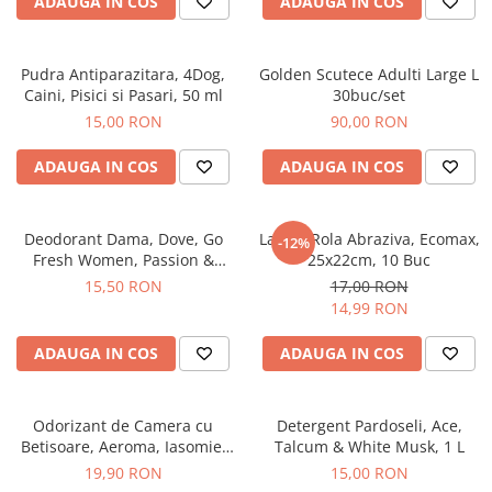
Produse Styling
ADAUGA IN COS
ADAUGA IN COS
Sampon
Sampon pentru Barbati
Pudra Antiparazitara, 4Dog,
Golden Scutece Adulti Large L
Sampon Uscat
Caini, Pisici si Pasari, 50 ml
30buc/set
Tratament de Par
15,00 RON
90,00 RON
Vopsea de Par
ADAUGA IN COS
ADAUGA IN COS
Ingrijirea Picioarelor
Ingrijirea Tenului
Deodorant Dama, Dove, Go
Laveta Rola Abraziva, Ecomax,
Creme de Fata
-12%
Fresh Women, Passion &
25x22cm, 10 Buc
Demachiere
Lemongrass, Spray, 150 ml
15,50 RON
17,00 RON
Manichiura si Pedichiura
14,99 RON
Parfumuri
ADAUGA IN COS
ADAUGA IN COS
Body Mist
Pentru Barbati
Pentru Femei
Odorizant de Camera cu
Detergent Pardoseli, Ace,
Betisoare, Aeroma, Iasomie,
Talcum & White Musk, 1 L
Unisex
125 ml -
19,90 RON
15,00 RON
Produse Barbierit