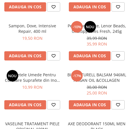
After Shave
ADAUGA IN COS
ADAUGA IN COS
After Shave Balsam
Aparate de Ras
Sampon, Dove, Intensive
Perle Parfumate, Lenor Beads,
-10%
NOU
Geluri si Spume de Ras
Repair, 400 ml
Unstoppables Fresh, 245g
Ingrijire Barba
19,50 RON
39,99 RON
Servetele Umede
35,99 RON
Seturi Cadou
ADAUGA IN COS
ADAUGA IN COS
Pentru Barbati
Pentru Femei
Servetele Umede Pentru
BIO NATURELL BALSAM 946ML
Uz Sanitar
NOU
-17%
Curatare Suprafete din Inox,
ARGAN OIL &COLLAGEN
Green Shield, 70 buc
10,99 RON
30,00 RON
25,00 RON
ADAUGA IN COS
ADAUGA IN COS
VASELINE TRATAMENT PIELE
AXE DEODORANT 150ML MEN