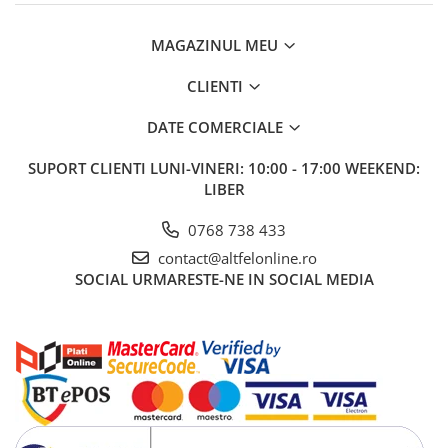
Apa de Gura
Pasta de Dinti
MAGAZINUL MEU
Periuta de Dinti
Ingrijire Buze
CLIENTI
Ingrijirea Parului
DATE COMERCIALE
Balsam de Par
SUPORT CLIENTI
LUNI-VINERI: 10:00 - 17:00 WEEKEND:
Produse Styling
LIBER
Sampon
Sampon pentru Barbati
0768 738 433
Sampon Uscat
contact@altfelonline.ro
Tratament de Par
SOCIAL
URMARESTE-NE IN SOCIAL MEDIA
Vopsea de Par
Ingrijirea Picioarelor
Ingrijirea Tenului
Creme de Fata
Demachiere
Manichiura si Pedichiura