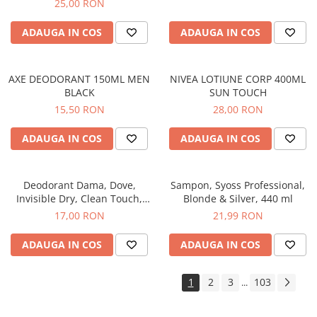
25,00 RON
Gel de Dus
ADAUGA IN COS
ADAUGA IN COS
Gel de Dus pentru Barbati
Prosoape si Bureti de Baie
Sapun
AXE DEODORANT 150ML MEN
NIVEA LOTIUNE CORP 400ML
Sare de Baie
BLACK
SUN TOUCH
Spumant de Baie
15,50 RON
28,00 RON
Epilare
ADAUGA IN COS
ADAUGA IN COS
Igiena Intima
Absorbante
Deodorant Dama, Dove,
Sampon, Syoss Professional,
Absorbante Incontinenta
Invisible Dry, Clean Touch,
Blonde & Silver, 440 ml
Absorbante Zilnice
Spray, 150 ml
17,00 RON
21,99 RON
Lotiuni si Geluri Intime
Scutece pentru Adulti
ADAUGA IN COS
ADAUGA IN COS
Servetele Intime
Servetele Umede pentru Adulti
1
2
3
103
...
Igiena Orala