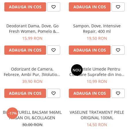
Sampon pentru Copii
ADAUGA IN COS
ADAUGA IN COS
Uleiuri, Lotiuni si Creme
Igiena Orala
Deodorant Dama, Dove, Go
Sampon, Dove, Intensive
Pasta de Dinti
Fresh Women, Pomelo &
Repair, 400 ml
Periuta de Dinti
Lemongrass, Spray, 150 ml
15,99 RON
19,50 RON
Jucarii copii
ADAUGA IN COS
ADAUGA IN COS
Scutece pentru Copii
Servetele Umede pentru Copii
Odorizant de Camera,
Servetele Umede Pentru
Ingrijire Personala
NOU
Febreze, Ambi Pur, 3Volution,
Curatare Suprafete din Inox,
Creme de Maini
Aparat Electric + Rezerva,
Green Shield, 70 buc
39,90 RON
10,99 RON
Sugarplum Delight, 20 ml
Creme si Lotiuni de Corp
ADAUGA IN COS
ADAUGA IN COS
Deodorante si Antiperspirante
Deodorant Barbati
Deodorant Dama
BIO NATURELL BALSAM 946ML
VASELINE TRATAMENT PIELE
-17%
ARGAN OIL &COLLAGEN
ORIGINAL 100ML
Deodorant Unisex
30,00 RON
14,50 RON
Dus si Baie