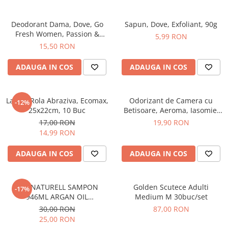
Hrana, Accesorii si Ingrijire Animale
Accesorii
Deodorant Dama, Dove, Go
Sapun, Dove, Exfoliant, 90g
Fresh Women, Passion &
5,99 RON
Hrana Caini
Lemongrass, Spray, 150 ml
15,50 RON
Hrana Umeda
Hrana Uscata
ADAUGA IN COS
ADAUGA IN COS
Recompense
Hrana Pisici
Laveta Rola Abraziva, Ecomax,
Odorizant de Camera cu
-12%
Hrana Umeda
25x22cm, 10 Buc
Betisoare, Aeroma, Iasomie,
125 ml -
Hrana Uscata
17,00 RON
19,90 RON
14,99 RON
Ingrijire Animale
Ingrijire Copii
ADAUGA IN COS
ADAUGA IN COS
Accesorii Ingrijire Copii
Dus si Baie
BIO NATURELL SAMPON
Golden Scutece Adulti
-17%
Accesorii Baie
946ML ARGAN OIL
Medium M 30buc/set
&COLLAGEN
30,00 RON
87,00 RON
Gel de Dus pentru Copii
25,00 RON
Pudra de Talc