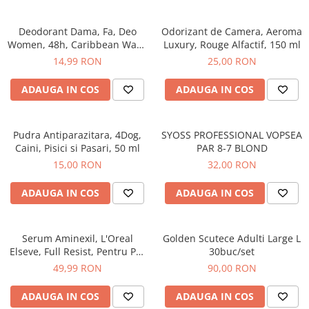
Detergent Pudra Automat
Detergent Lichid
Deodorant Dama, Fa, Deo
Odorizant de Camera, Aeroma
Women, 48h, Caribbean Wave
Luxury, Rouge Alfactif, 150 ml
Detergent Pudra Manual
Lemon, Spray, 150 ml
14,99 RON
25,00 RON
Detergent Lichid Gel
ADAUGA IN COS
ADAUGA IN COS
Inalbitor Rufe
Intretinere Masina de Spalat Rufe
Pudra Antiparazitara, 4Dog,
SYOSS PROFESSIONAL VOPSEA
Servetele Captare Culori
Caini, Pisici si Pasari, 50 ml
PAR 8-7 BLOND
Solutie Pete
15,00 RON
32,00 RON
Detergent Vase
ADAUGA IN COS
ADAUGA IN COS
Diverse
Bidoane si canistre
Gratare
Serum Aminexil, L'Oreal
Golden Scutece Adulti Large L
Elseve, Full Resist, Pentru Par
30buc/set
Incubatoare
cu Tendinta de Cadere, 100
49,99 RON
90,00 RON
ml
Lampi solare
ADAUGA IN COS
ADAUGA IN COS
Unelte