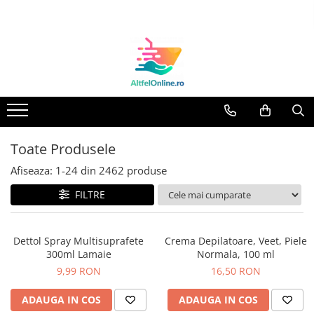
Toate Produsele
Produse Cosmetice Premium
Reducere 20% la achizitionarea a
minimum 3 produse identice
Oferte
Balsam Rufe
Toate Produsele
Balsam Lichid Rufe
Afiseaza:
1-
24
din
2462
produse
Odorizant Textile Spray
FILTRE
Perle Parfumate
Servetele parfumate rufe
Dettol Spray Multisuprafete
Crema Depilatoare, Veet, Piele
Capsule si Tablete pentru Masina
300ml Lamaie
Normala, 100 ml
de Spalat Vase
9,99 RON
16,50 RON
Detergent Rufe
Detergent Capsule
ADAUGA IN COS
ADAUGA IN COS