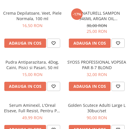
Epilare
Carlige Rufe
Solutii Curatare Mobila
Igiena Intima
Decoratiuni interior
Solutii Curatare Pardoseli
Crema Depilatoare, Veet, Piele
BIO NATURELL SAMPON
-17%
Normala, 100 ml
946ML ARGAN OIL
Absorbante
Hartie Igienica
Solutii Curatare Suprafete Diverse
&COLLAGEN
16,50 RON
30,00 RON
Absorbante Incontinenta
Ingrijire Incaltaminte
Solutii Desfundare Scurgeri
25,00 RON
Absorbante Zilnice
Lavete si Bureti
Solutii Intretinere Textile
Lotiuni si Geluri Intime
ADAUGA IN COS
ADAUGA IN COS
Manusi Menaj
Universale
Scutece pentru Adulti
Rezerva Mop, Faras, Perie
Servetele Intime
Pudra Antiparazitara, 4Dog,
SYOSS PROFESSIONAL VOPSEA
Saci Menajeri
Servetele Umede pentru Adulti
Caini, Pisici si Pasari, 50 ml
PAR 8-7 BLOND
Igiena Orala
15,00 RON
32,00 RON
Apa de Gura
ADAUGA IN COS
ADAUGA IN COS
Pasta de Dinti
Periuta de Dinti
Ingrijire Buze
Serum Aminexil, L'Oreal
Golden Scutece Adulti Large L
Elseve, Full Resist, Pentru Par
30buc/set
Ingrijirea Parului
cu Tendinta de Cadere, 100
49,99 RON
90,00 RON
Balsam de Par
ml