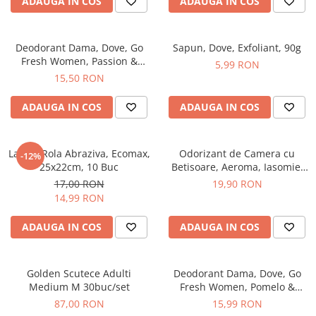
Produse Styling
ADAUGA IN COS
ADAUGA IN COS
Sampon
Sampon pentru Barbati
Deodorant Dama, Dove, Go
Sapun, Dove, Exfoliant, 90g
Sampon Uscat
Fresh Women, Passion &
5,99 RON
Tratament de Par
Lemongrass, Spray, 150 ml
15,50 RON
Vopsea de Par
ADAUGA IN COS
ADAUGA IN COS
Ingrijirea Picioarelor
Ingrijirea Tenului
Laveta Rola Abraziva, Ecomax,
Odorizant de Camera cu
Creme de Fata
-12%
25x22cm, 10 Buc
Betisoare, Aeroma, Iasomie,
Demachiere
125 ml -
17,00 RON
19,90 RON
Manichiura si Pedichiura
14,99 RON
Parfumuri
ADAUGA IN COS
ADAUGA IN COS
Body Mist
Pentru Barbati
Pentru Femei
Golden Scutece Adulti
Deodorant Dama, Dove, Go
Medium M 30buc/set
Fresh Women, Pomelo &
Unisex
Lemongrass, Spray, 150 ml
87,00 RON
15,99 RON
Produse Barbierit