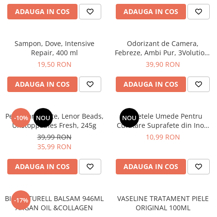
After Shave
ADAUGA IN COS
ADAUGA IN COS
After Shave Balsam
Aparate de Ras
Sampon, Dove, Intensive
Odorizant de Camera,
Geluri si Spume de Ras
Repair, 400 ml
Febreze, Ambi Pur, 3Volution,
Ingrijire Barba
Aparat Electric + Rezerva,
19,50 RON
39,90 RON
Sugarplum Delight, 20 ml
Servetele Umede
ADAUGA IN COS
ADAUGA IN COS
Seturi Cadou
Pentru Barbati
Pentru Femei
Perle Parfumate, Lenor Beads,
Servetele Umede Pentru
-10%
NOU
NOU
Unstoppables Fresh, 245g
Curatare Suprafete din Inox,
Uz Sanitar
Green Shield, 70 buc
39,99 RON
10,99 RON
35,99 RON
ADAUGA IN COS
ADAUGA IN COS
BIO NATURELL BALSAM 946ML
VASELINE TRATAMENT PIELE
-17%
ARGAN OIL &COLLAGEN
ORIGINAL 100ML