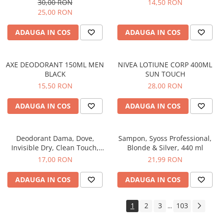
30,00 RON
14,50 RON
25,00 RON
ADAUGA IN COS
ADAUGA IN COS
AXE DEODORANT 150ML MEN
NIVEA LOTIUNE CORP 400ML
BLACK
SUN TOUCH
15,50 RON
28,00 RON
ADAUGA IN COS
ADAUGA IN COS
Deodorant Dama, Dove,
Sampon, Syoss Professional,
Invisible Dry, Clean Touch,
Blonde & Silver, 440 ml
Spray, 150 ml
17,00 RON
21,99 RON
ADAUGA IN COS
ADAUGA IN COS
1
2
3
103
...