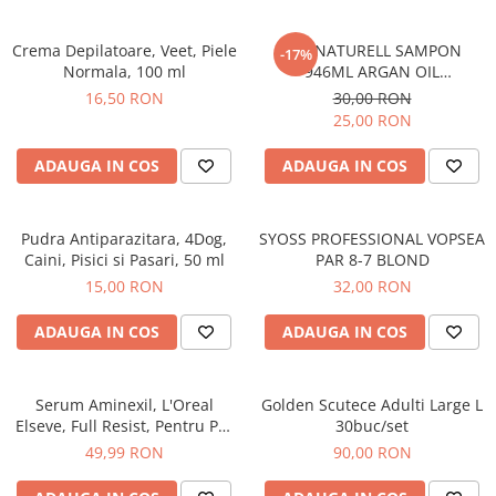
Detergent Pudra Automat
Detergent Lichid
Crema Depilatoare, Veet, Piele
BIO NATURELL SAMPON
-17%
Normala, 100 ml
946ML ARGAN OIL
Detergent Pudra Manual
&COLLAGEN
16,50 RON
30,00 RON
Detergent Lichid Gel
25,00 RON
Inalbitor Rufe
ADAUGA IN COS
ADAUGA IN COS
Intretinere Masina de Spalat Rufe
Servetele Captare Culori
Pudra Antiparazitara, 4Dog,
SYOSS PROFESSIONAL VOPSEA
Solutie Pete
Caini, Pisici si Pasari, 50 ml
PAR 8-7 BLOND
Detergent Vase
15,00 RON
32,00 RON
Diverse
ADAUGA IN COS
ADAUGA IN COS
Bidoane si canistre
Gratare
Serum Aminexil, L'Oreal
Golden Scutece Adulti Large L
Incubatoare
Elseve, Full Resist, Pentru Par
30buc/set
Lampi solare
cu Tendinta de Cadere, 100
49,99 RON
90,00 RON
ml
Unelte