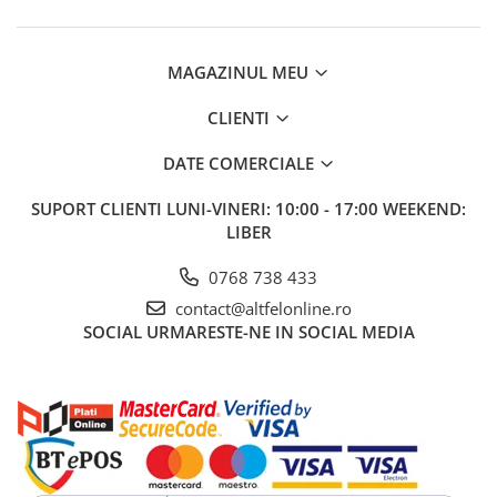
Apa de Gura
Pasta de Dinti
Periuta de Dinti
MAGAZINUL MEU
Ingrijire Buze
CLIENTI
Ingrijirea Parului
Balsam de Par
DATE COMERCIALE
Produse Styling
SUPORT CLIENTI
LUNI-VINERI: 10:00 - 17:00 WEEKEND:
Sampon
LIBER
Sampon pentru Barbati
0768 738 433
Sampon Uscat
Tratament de Par
contact@altfelonline.ro
SOCIAL
URMARESTE-NE IN SOCIAL MEDIA
Vopsea de Par
Ingrijirea Picioarelor
Ingrijirea Tenului
Creme de Fata
Demachiere
Manichiura si Pedichiura