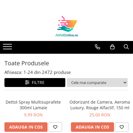
Toate Produsele
Produse Cosmetice Premium
Reducere 20% la achizitionarea a
minimum 3 produse identice
Oferte
Balsam Rufe
Toate Produsele
Balsam Lichid Rufe
Afiseaza:
1-
24
din
2472
produse
Odorizant Textile Spray
FILTRE
Perle Parfumate
Servetele parfumate rufe
Dettol Spray Multisuprafete
Odorizant de Camera, Aeroma
Capsule si Tablete pentru Masina
300ml Lamaie
Luxury, Rouge Alfactif, 150 ml
de Spalat Vase
9,99 RON
25,00 RON
Detergent Rufe
Detergent Capsule
ADAUGA IN COS
ADAUGA IN COS