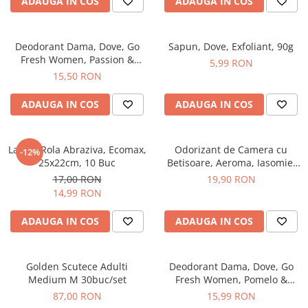
ADAUGA IN COS
ADAUGA IN COS
Hrana, Accesorii si Ingrijire Animale
Accesorii
Deodorant Dama, Dove, Go
Sapun, Dove, Exfoliant, 90g
Hrana Caini
Fresh Women, Passion &
5,99 RON
Hrana Umeda
Lemongrass, Spray, 150 ml
15,50 RON
Hrana Uscata
ADAUGA IN COS
ADAUGA IN COS
Recompense
Hrana Pisici
Hrana Umeda
Laveta Rola Abraziva, Ecomax,
Odorizant de Camera cu
-12%
25x22cm, 10 Buc
Betisoare, Aeroma, Iasomie,
Hrana Uscata
125 ml -
17,00 RON
19,90 RON
Ingrijire Animale
14,99 RON
Ingrijire Copii
ADAUGA IN COS
ADAUGA IN COS
Accesorii Ingrijire Copii
Dus si Baie
Accesorii Baie
Golden Scutece Adulti
Deodorant Dama, Dove, Go
Medium M 30buc/set
Fresh Women, Pomelo &
Gel de Dus pentru Copii
Lemongrass, Spray, 150 ml
87,00 RON
15,99 RON
Pudra de Talc