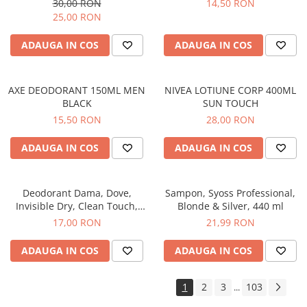
30,00 RON
14,50 RON
Gel de Dus
25,00 RON
Gel de Dus pentru Barbati
ADAUGA IN COS
ADAUGA IN COS
Prosoape si Bureti de Baie
Sapun
Sare de Baie
AXE DEODORANT 150ML MEN
NIVEA LOTIUNE CORP 400ML
BLACK
SUN TOUCH
Spumant de Baie
15,50 RON
28,00 RON
Epilare
Igiena Intima
ADAUGA IN COS
ADAUGA IN COS
Absorbante
Absorbante Incontinenta
Deodorant Dama, Dove,
Sampon, Syoss Professional,
Absorbante Zilnice
Invisible Dry, Clean Touch,
Blonde & Silver, 440 ml
Lotiuni si Geluri Intime
Spray, 150 ml
17,00 RON
21,99 RON
Scutece pentru Adulti
ADAUGA IN COS
ADAUGA IN COS
Servetele Intime
Servetele Umede pentru Adulti
1
2
3
103
...
Igiena Orala