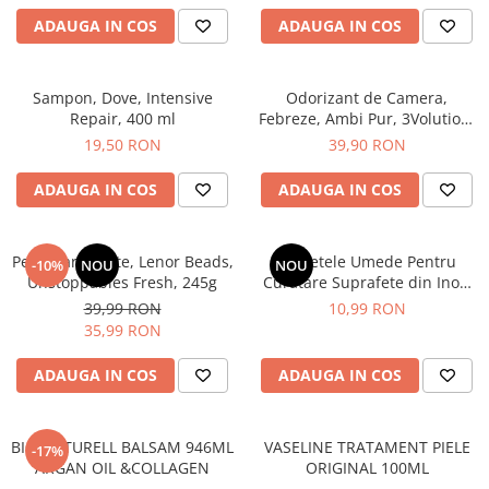
Sampon pentru Copii
ADAUGA IN COS
ADAUGA IN COS
Uleiuri, Lotiuni si Creme
Igiena Orala
Sampon, Dove, Intensive
Odorizant de Camera,
Pasta de Dinti
Repair, 400 ml
Febreze, Ambi Pur, 3Volution,
Periuta de Dinti
Aparat Electric + Rezerva,
19,50 RON
39,90 RON
Sugarplum Delight, 20 ml
Jucarii copii
ADAUGA IN COS
ADAUGA IN COS
Scutece pentru Copii
Servetele Umede pentru Copii
Perle Parfumate, Lenor Beads,
Servetele Umede Pentru
Ingrijire Personala
-10%
NOU
NOU
Unstoppables Fresh, 245g
Curatare Suprafete din Inox,
Creme de Maini
Green Shield, 70 buc
39,99 RON
10,99 RON
Creme si Lotiuni de Corp
35,99 RON
Deodorante si Antiperspirante
ADAUGA IN COS
ADAUGA IN COS
Deodorant Barbati
Deodorant Dama
BIO NATURELL BALSAM 946ML
VASELINE TRATAMENT PIELE
-17%
Deodorant Unisex
ARGAN OIL &COLLAGEN
ORIGINAL 100ML
Dus si Baie