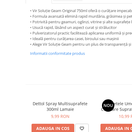
Hrana, Accesorii si Ingrijire Animale
• Vir Soluție Geam Original 750ml oferă o curățare impecabi
Accesorii
• Formula avansată elimină rapid murdăria, grăsimea și pet
Hrana Caini
• Potrivită pentru geamuri, oglinzi, vitrine și alte suprafețe
• Usucă rapid, lăsând un aspect curat și strălucitor
Hrana Umeda
• Pulverizatorul practic facilitează aplicarea uniformă și pre
Hrana Uscata
• Ideală pentru curățarea casei, biroului sau mașinii
• Alege Vir Soluție Geam pentru un plus de transparență și
Recompense
Informatii conformitate produs
Hrana Pisici
Hrana Umeda
Hrana Uscata
Ingrijire Animale
Ingrijire Copii
Accesorii Ingrijire Copii
Dettol Spray Multisuprafete
Servetele Um
Dus si Baie
NOU
300ml Lamaie
Curatare Supraf
Accesorii Baie
Green Shiel
9,99 RON
10,99
Gel de Dus pentru Copii
ADAUGA IN COS
ADAUGA IN 
Pudra de Talc