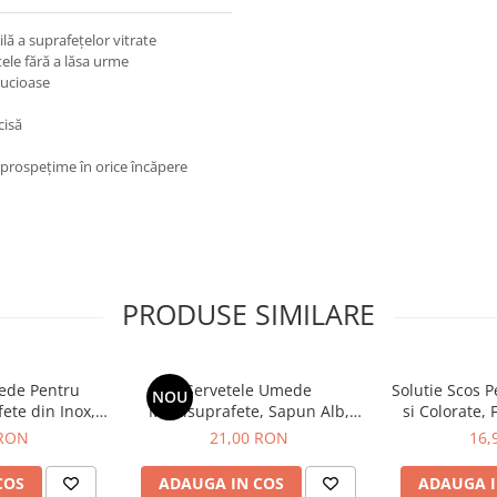
lă a suprafețelor vitrate
ele fără a lăsa urme
 lucioase
cisă
 prospețime în orice încăpere
PRODUSE SIMILARE
ede Pentru
Servetele Umede
Solutie Scos P
NOU
ete din Inox,
Multisuprafete, Sapun Alb,
si Colorate, 
d, 70 buc
Bicarbonat de Sodiu si Otet,
Spray
 RON
21,00 RON
16,
Deep Fresh, 100 buc
COS
ADAUGA IN COS
ADAUGA I