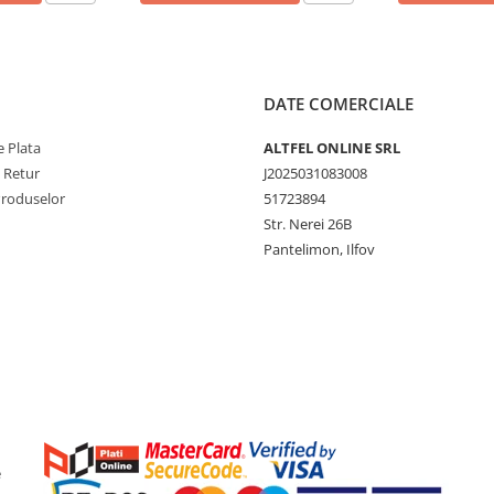
DATE COMERCIALE
 Plata
ALTFEL ONLINE SRL
e Retur
J2025031083008
Produselor
51723894
Str. Nerei 26B
Pantelimon, Ilfov
e