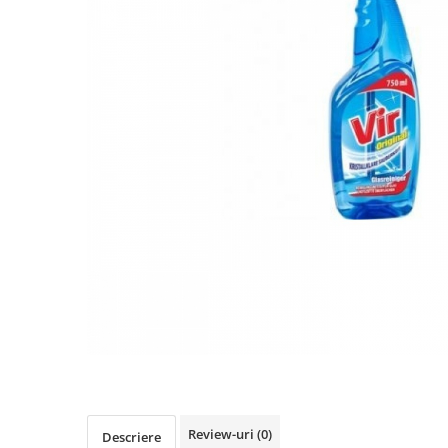
Detergent Pudra Automat
Detergent Lichid
Detergent Pudra Manual
Detergent Lichid Gel
Inalbitor Rufe
Intretinere Masina de Spalat Rufe
Servetele Captare Culori
Solutie Pete
Detergent Vase
Diverse
Bidoane si canistre
Gratare
Incubatoare
Lampi solare
Unelte
Review-uri
(0)
Descriere