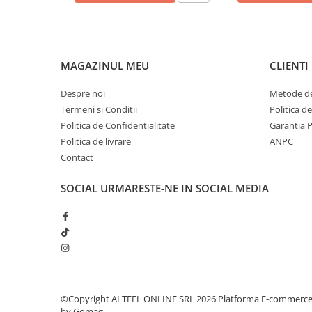
Sampon pentru Copii
Uleiuri, Lotiuni si Creme
Igiena Orala
MAGAZINUL MEU
CLIENTI
Pasta de Dinti
Periuta de Dinti
Despre noi
Metode de
Jucarii copii
Termeni si Conditii
Politica d
Politica de Confidentialitate
Garantia 
Scutece pentru Copii
Politica de livrare
ANPC
Servetele Umede pentru Copii
Contact
Ingrijire Personala
Creme de Maini
SOCIAL
URMARESTE-NE IN SOCIAL MEDIA
Creme si Lotiuni de Corp
Deodorante si Antiperspirante
Deodorant Barbati
Deodorant Dama
Deodorant Unisex
©Copyright ALTFEL ONLINE SRL 2026
Platforma E-commerc
Dus si Baie
by Gomag