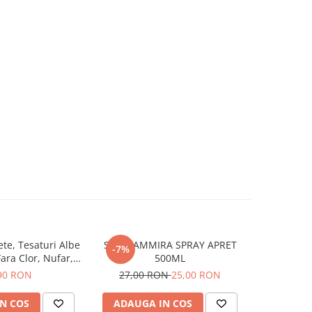
ete, Tesaturi Albe
STIRA AMMIRA SPRAY APRET
Detartran
-7%
Fara Clor, Nufar,
500ML
Efe
, 500 ml
90 RON
27,00 RON
25,00 RON
N COS
ADAUGA IN COS
ADAUG