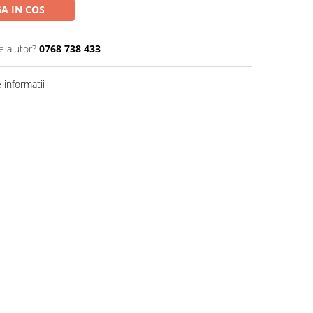
A IN COS
e ajutor?
0768 738 433
informatii