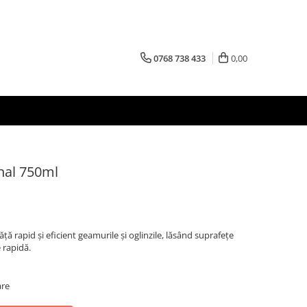
0768 738 433
0,00
nal 750ml
ță rapid și eficient geamurile și oglinzile, lăsând suprafețe
 rapidă.
are