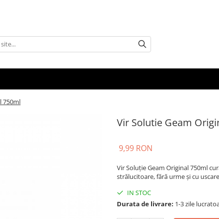
l 750ml
Vir Solutie Geam Origi
9,99 RON
Vir Soluție Geam Original 750ml cură
strălucitoare, fără urme și cu uscare
IN STOC
Durata de livrare:
1-3 zile lucrato