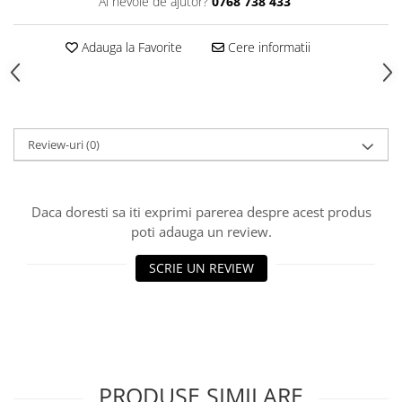
Produse Styling
Ai nevoie de ajutor?
0768 738 433
Sampon
Sampon pentru Barbati
Adauga la Favorite
Cere informatii
Sampon Uscat
Tratament de Par
Vopsea de Par
Ingrijirea Picioarelor
Review-uri
(0)
Ingrijirea Tenului
Creme de Fata
Daca doresti sa iti exprimi parerea despre acest produs
Demachiere
poti adauga un review.
Manichiura si Pedichiura
SCRIE UN REVIEW
Parfumuri
Body Mist
Pentru Barbati
Pentru Femei
Unisex
PRODUSE SIMILARE
Produse Barbierit