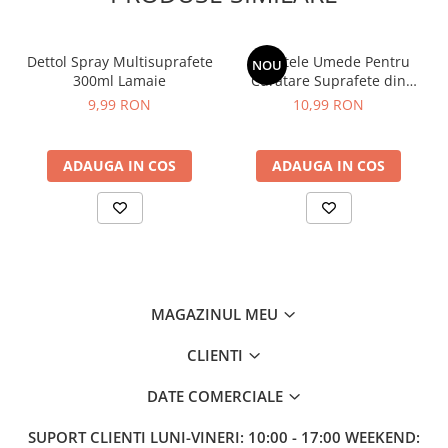
After Shave
After Shave Balsam
Dettol Spray Multisuprafete
Servetele Umede Pentru
NOU
Aparate de Ras
300ml Lamaie
Curatare Suprafete din
Geluri si Spume de Ras
Inox, Green Shield, 70 buc
9,99 RON
10,99 RON
Ingrijire Barba
Servetele Umede
ADAUGA IN COS
ADAUGA IN COS
Seturi Cadou
Pentru Barbati
Pentru Femei
Uz Sanitar
MAGAZINUL MEU
CLIENTI
DATE COMERCIALE
SUPORT CLIENTI
LUNI-VINERI: 10:00 - 17:00 WEEKEND: