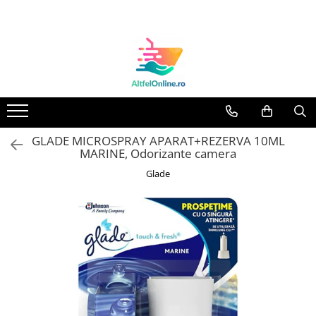
Toate Produsele
Produse Cosmetice Premium
Reducere 20% la achizitionarea a
minimum 3 produse identice
Oferte
GLADE MICROSPRAY APARAT+REZERVA 10ML
Balsam Rufe
MARINE, Odorizante camera
Balsam Lichid Rufe
Glade
Odorizant Textile Spray
Perle Parfumate
Servetele parfumate rufe
Capsule si Tablete pentru Masina
de Spalat Vase
Detergent Rufe
Detergent Capsule