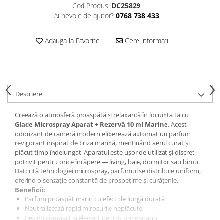
Cod Produs:
DC25829
Hrana, Accesorii si Ingrijire Animale
Ai nevoie de ajutor?
0768 738 433
Accesorii
Hrana Caini
Adauga la Favorite
Cere informatii
Hrana Umeda
Hrana Uscata
Recompense
Hrana Pisici
Descriere
Hrana Umeda
Creează o atmosferă proaspătă și relaxantă în locuința ta cu
Hrana Uscata
Glade Microspray Aparat + Rezervă 10 ml Marine
. Acest
Ingrijire Animale
odorizant de cameră modern eliberează automat un parfum
revigorant inspirat de briza marină, menținând aerul curat și
Ingrijire Copii
plăcut timp îndelungat. Aparatul este ușor de utilizat și discret,
Accesorii Ingrijire Copii
potrivit pentru orice încăpere — living, baie, dormitor sau birou.
Datorită tehnologiei microspray, parfumul se distribuie uniform,
Dus si Baie
oferind o senzație constantă de prospețime și curățenie.
Accesorii Baie
Beneficii:
Parfum proaspăt marin cu efect de lungă durată
Gel de Dus pentru Copii
Neutralizează rapid mirosurile neplăcute
Pudra de Talc
Design compact și elegant pentru orice spațiu