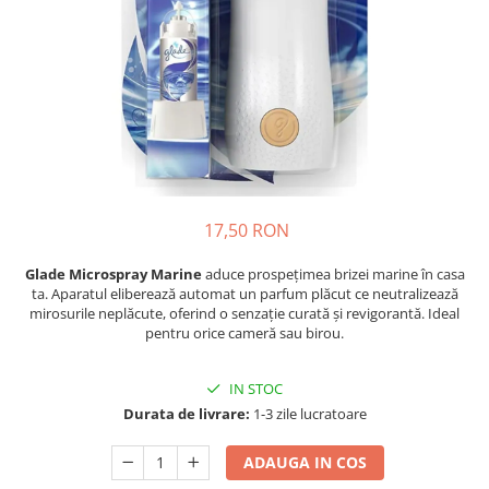
Detergent Pudra Automat
Detergent Lichid
Detergent Pudra Manual
Detergent Lichid Gel
Inalbitor Rufe
Intretinere Masina de Spalat Rufe
Servetele Captare Culori
17,50 RON
Solutie Pete
Glade Microspray Marine
aduce prospețimea brizei marine în casa
Detergent Vase
ta. Aparatul eliberează automat un parfum plăcut ce neutralizează
Diverse
mirosurile neplăcute, oferind o senzație curată și revigorantă. Ideal
pentru orice cameră sau birou.
Bidoane si canistre
Gratare
IN STOC
Incubatoare
Durata de livrare:
1-3 zile lucratoare
Lampi solare
ADAUGA IN COS
Unelte