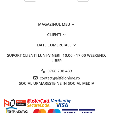
Gel de Dus
Gel de Dus pentru Barbati
Prosoape si Bureti de Baie
MAGAZINUL MEU
Sapun
Sare de Baie
CLIENTI
Spumant de Baie
DATE COMERCIALE
Epilare
Igiena Intima
SUPORT CLIENTI
LUNI-VINERI: 10:00 - 17:00 WEEKEND:
LIBER
Absorbante
Absorbante Incontinenta
0768 738 433
Absorbante Zilnice
contact@altfelonline.ro
Lotiuni si Geluri Intime
SOCIAL
URMARESTE-NE IN SOCIAL MEDIA
Scutece pentru Adulti
Servetele Intime
Servetele Umede pentru Adulti
Igiena Orala