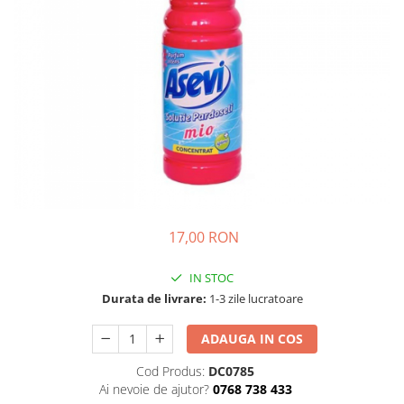
Detergent Pudra Automat
Detergent Lichid
Detergent Pudra Manual
Detergent Lichid Gel
Inalbitor Rufe
Intretinere Masina de Spalat Rufe
Servetele Captare Culori
Solutie Pete
Detergent Vase
17,00 RON
Diverse
IN STOC
Bidoane si canistre
Durata de livrare:
1-3 zile lucratoare
Gratare
Incubatoare
ADAUGA IN COS
Lampi solare
Cod Produs:
DC0785
Ai nevoie de ajutor?
0768 738 433
Unelte