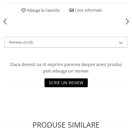
Hrana, Accesorii si Ingrijire Animale
Adauga la Favorite
Cere informatii
Accesorii
Hrana Caini
Hrana Umeda
Hrana Uscata
Review-uri
(0)
Recompense
Hrana Pisici
Hrana Umeda
Daca doresti sa iti exprimi parerea despre acest produs
poti adauga un review.
Hrana Uscata
Ingrijire Animale
SCRIE UN REVIEW
Ingrijire Copii
Accesorii Ingrijire Copii
Dus si Baie
Accesorii Baie
Gel de Dus pentru Copii
PRODUSE SIMILARE
Pudra de Talc