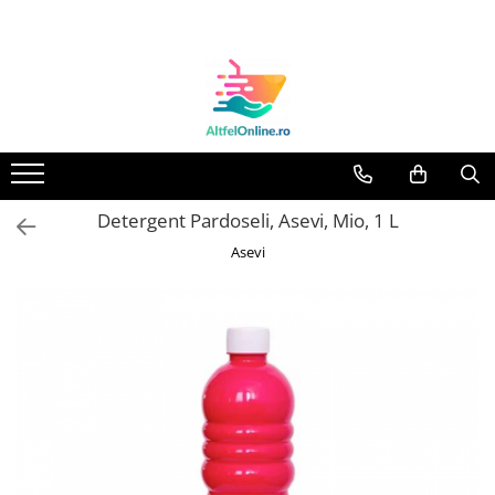
Toate Produsele
Produse Cosmetice Premium
Reducere 20% la achizitionarea a
minimum 3 produse identice
Oferte
Detergent Pardoseli, Asevi, Mio, 1 L
Balsam Rufe
Asevi
Balsam Lichid Rufe
Odorizant Textile Spray
Perle Parfumate
Servetele parfumate rufe
Capsule si Tablete pentru Masina
de Spalat Vase
Detergent Rufe
Detergent Capsule