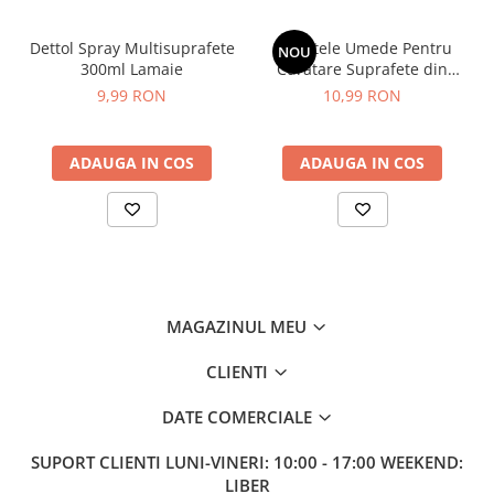
Sampon pentru Copii
Uleiuri, Lotiuni si Creme
Dettol Spray Multisuprafete
Servetele Umede Pentru
NOU
300ml Lamaie
Curatare Suprafete din
Igiena Orala
Inox, Green Shield, 70 buc
9,99 RON
10,99 RON
Pasta de Dinti
Periuta de Dinti
ADAUGA IN COS
ADAUGA IN COS
Jucarii copii
Scutece pentru Copii
Servetele Umede pentru Copii
Ingrijire Personala
Creme de Maini
MAGAZINUL MEU
Creme si Lotiuni de Corp
Deodorante si Antiperspirante
CLIENTI
Deodorant Barbati
DATE COMERCIALE
Deodorant Dama
Deodorant Unisex
SUPORT CLIENTI
LUNI-VINERI: 10:00 - 17:00 WEEKEND:
LIBER
Dus si Baie