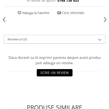
Ai nevoie de ajutor?
0768 738 433
Hrana, Accesorii si Ingrijire Animale
Accesorii
Adauga la Favorite
Cere informatii
Hrana Caini
Hrana Umeda
Hrana Uscata
Recompense
Review-uri
(0)
Hrana Pisici
Hrana Umeda
Daca doresti sa iti exprimi parerea despre acest produs
Hrana Uscata
poti adauga un review.
Ingrijire Animale
Ingrijire Copii
SCRIE UN REVIEW
Accesorii Ingrijire Copii
Dus si Baie
Accesorii Baie
Gel de Dus pentru Copii
PRODUSE SIMILARE
Pudra de Talc