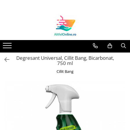
Toate Produsele
Produse Cosmetice Premium
Reducere 20% la achizitionarea a
minimum 3 produse identice
Oferte
Degresant Universal, Cillit Bang, Bicarbonat,
Balsam Rufe
750 ml
Balsam Lichid Rufe
Cillit Bang
Odorizant Textile Spray
Perle Parfumate
Servetele parfumate rufe
Capsule si Tablete pentru Masina
de Spalat Vase
Detergent Rufe
Detergent Capsule