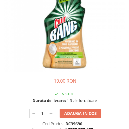
Detergent Pudra Automat
Detergent Lichid
Detergent Pudra Manual
Detergent Lichid Gel
Inalbitor Rufe
Intretinere Masina de Spalat Rufe
Servetele Captare Culori
Solutie Pete
Detergent Vase
19,00 RON
Diverse
Bidoane si canistre
IN STOC
Gratare
Durata de livrare:
1-3 zile lucratoare
Incubatoare
ADAUGA IN COS
Lampi solare
Cod Produs:
DC39690
Unelte