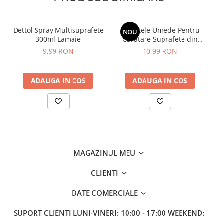
Sampon pentru Copii
Uleiuri, Lotiuni si Creme
Dettol Spray Multisuprafete
Servetele Umede Pentru
NOU
Igiena Orala
300ml Lamaie
Curatare Suprafete din
Pasta de Dinti
Inox, Green Shield, 70 buc
9,99 RON
10,99 RON
Periuta de Dinti
Jucarii copii
ADAUGA IN COS
ADAUGA IN COS
Scutece pentru Copii
Servetele Umede pentru Copii
Ingrijire Personala
Creme de Maini
Creme si Lotiuni de Corp
MAGAZINUL MEU
Deodorante si Antiperspirante
CLIENTI
Deodorant Barbati
Deodorant Dama
DATE COMERCIALE
Deodorant Unisex
SUPORT CLIENTI
LUNI-VINERI: 10:00 - 17:00 WEEKEND:
Dus si Baie