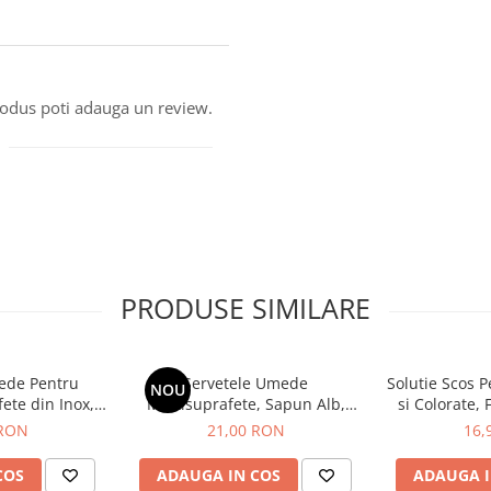
produs poti adauga un review.
PRODUSE SIMILARE
ede Pentru
Servetele Umede
Solutie Scos P
NOU
ete din Inox,
Multisuprafete, Sapun Alb,
si Colorate, 
d, 70 buc
Bicarbonat de Sodiu si Otet,
Spray
 RON
21,00 RON
16,
Deep Fresh, 100 buc
COS
ADAUGA IN COS
ADAUGA I