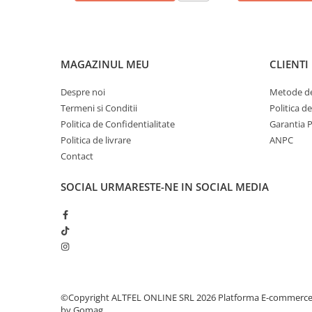
Sampon pentru Copii
Uleiuri, Lotiuni si Creme
Igiena Orala
MAGAZINUL MEU
CLIENTI
Pasta de Dinti
Periuta de Dinti
Despre noi
Metode de
Jucarii copii
Termeni si Conditii
Politica d
Politica de Confidentialitate
Garantia 
Scutece pentru Copii
Politica de livrare
ANPC
Servetele Umede pentru Copii
Contact
Ingrijire Personala
SOCIAL
URMARESTE-NE IN SOCIAL MEDIA
Creme de Maini
Creme si Lotiuni de Corp
Deodorante si Antiperspirante
Deodorant Barbati
Deodorant Dama
Deodorant Unisex
©Copyright ALTFEL ONLINE SRL 2026
Platforma E-commerc
Dus si Baie
by Gomag