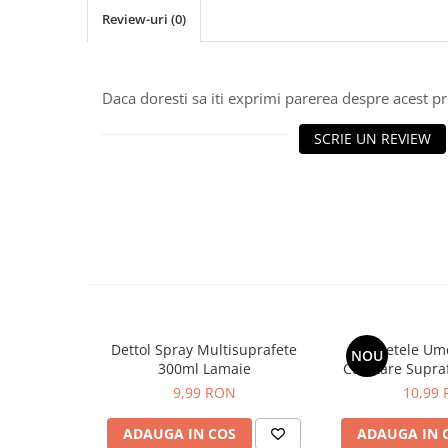
Hrana, Accesorii si Ingrijire Animale
Review-uri
(0)
Accesorii
Hrana Caini
Daca doresti sa iti exprimi parerea despre acest 
Hrana Umeda
Hrana Uscata
SCRIE UN REVIEW
Recompense
Hrana Pisici
Hrana Umeda
Hrana Uscata
Ingrijire Animale
Ingrijire Copii
Accesorii Ingrijire Copii
Dettol Spray Multisuprafete
Servetele Um
Dus si Baie
NOU
300ml Lamaie
Curatare Supraf
Accesorii Baie
Green Shiel
9,99 RON
10,99
Gel de Dus pentru Copii
ADAUGA IN COS
ADAUGA IN 
Pudra de Talc