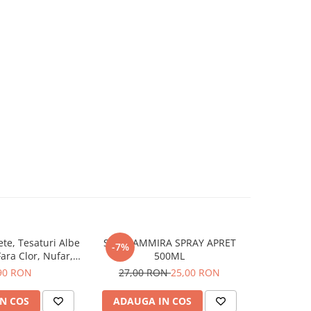
ete, Tesaturi Albe
STIRA AMMIRA SPRAY APRET
Detartran
-7%
Fara Clor, Nufar,
500ML
Efe
, 500 ml
90 RON
27,00 RON
25,00 RON
N COS
ADAUGA IN COS
ADAUG