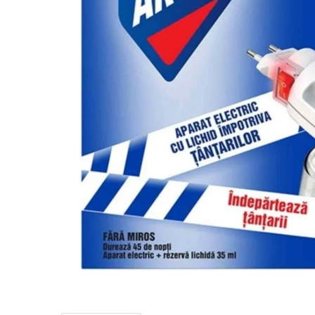
Detergent Pudra Automat
Detergent Lichid
Detergent Pudra Manual
Detergent Lichid Gel
Inalbitor Rufe
Intretinere Masina de Spalat Rufe
Servetele Captare Culori
Solutie Pete
Detergent Vase
Diverse
Bidoane si canistre
Gratare
Incubatoare
Lampi solare
Unelte