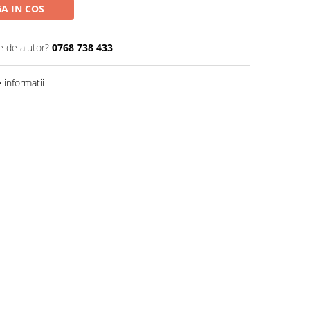
A IN COS
e de ajutor?
0768 738 433
informatii