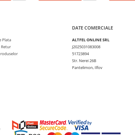
DATE COMERCIALE
 Plata
ALTFEL ONLINE SRL
e Retur
J2025031083008
Produselor
51723894
Str. Nerei 26B
Pantelimon, Ilfov
e