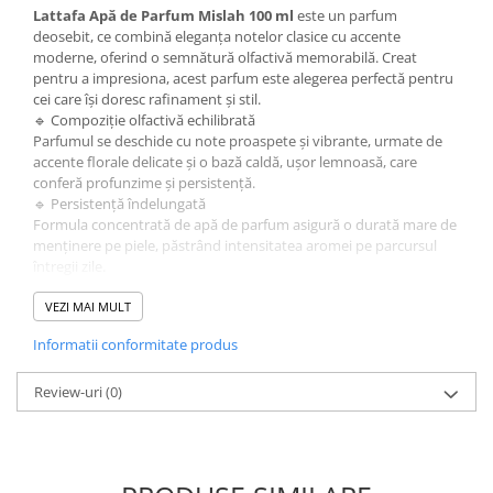
Lattafa Apă de Parfum Mislah 100 ml
este un parfum
After Shave
deosebit, ce combină eleganța notelor clasice cu accente
After Shave Balsam
moderne, oferind o semnătură olfactivă memorabilă. Creat
Aparate de Ras
pentru a impresiona, acest parfum este alegerea perfectă pentru
cei care își doresc rafinament și stil.
Geluri si Spume de Ras
🔹 Compoziție olfactivă echilibrată
Ingrijire Barba
Parfumul se deschide cu note proaspete și vibrante, urmate de
accente florale delicate și o bază caldă, ușor lemnoasă, care
Servetele Umede
conferă profunzime și persistență.
Seturi Cadou
🔹 Persistență îndelungată
Formula concentrată de apă de parfum asigură o durată mare de
Pentru Barbati
menținere pe piele, păstrând intensitatea aromei pe parcursul
Pentru Femei
întregii zile.
🔹 Versatilitate
Uz Sanitar
Potrivit atât pentru zi, cât și pentru seară, fiind ideal pentru birou,
VEZI MAI MULT
întâlniri sau evenimente speciale.
Informatii conformitate produs
🔹 Design elegant
Sticla are un design modern și sofisticat, perfect pentru a
completa colecția personală sau pentru a fi oferită cadou.
Review-uri
(0)
🔹 Beneficii principale
parfum intens și persistent
note proaspete, florale și lemnoase
potrivit pentru utilizare zilnică sau ocazii speciale