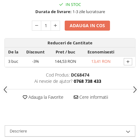
Produse Styling
IN STOC
Sampon
Durata de livrare:
1-3 zile lucratoare
Sampon pentru Barbati
Sampon Uscat
ADAUGA IN COS
Tratament de Par
Vopsea de Par
Reduceri de Cantitate
Ingrijirea Picioarelor
De la
Discount
Pret
/ buc
Economisesti
Ingrijirea Tenului
+
3
buc
-3%
144,53 RON
13,41 RON
Creme de Fata
Cod Produs:
DC68474
Demachiere
Ai nevoie de ajutor?
0768 738 433
Manichiura si Pedichiura
Parfumuri
Adauga la Favorite
Cere informatii
Body Mist
Pentru Barbati
Pentru Femei
Unisex
Descriere
Produse Barbierit