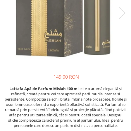
Epilare
Carlige Rufe
Solutii Curatare Mobila
Igiena Intima
Decoratiuni interior
Solutii Curatare Pardoseli
Absorbante
Hartie Igienica
Solutii Curatare Suprafete Diverse
Absorbante Incontinenta
Ingrijire Incaltaminte
Solutii Desfundare Scurgeri
Absorbante Zilnice
Lavete si Bureti
Solutii Intretinere Textile
Lotiuni si Geluri Intime
Manusi Menaj
Universale
Scutece pentru Adulti
Rezerva Mop, Faras, Perie
Servetele Intime
Saci Menajeri
Servetele Umede pentru Adulti
Igiena Orala
149,00 RON
Apa de Gura
Lattafa Apă de Parfum Mislah 100 ml
este o aromă elegantă și
Pasta de Dinti
rafinată, creată pentru cei care apreciază parfumurile intense și
Periuta de Dinti
persistente. Compoziția sa echilibrată îmbină note proaspete, florale și
ușor lemnoase, oferind o experiență olfactivă sofisticată. Parfumul se
Ingrijire Buze
remarcă prin persistență îndelungată și proiecție plăcută, fiind potrivit
Ingrijirea Parului
atât pentru utilizarea zilnică, cât și pentru ocazii speciale. Designul
sticlei completează caracterul premium al parfumului. Ideal pentru
Balsam de Par
persoanele care doresc un parfum distinct, cu personalitate.