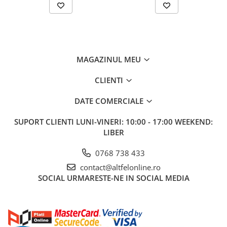
Gel de Dus
Gel de Dus pentru Barbati
Prosoape si Bureti de Baie
Sapun
MAGAZINUL MEU
Sare de Baie
Spumant de Baie
CLIENTI
Epilare
DATE COMERCIALE
Igiena Intima
SUPORT CLIENTI
LUNI-VINERI: 10:00 - 17:00 WEEKEND:
Absorbante
LIBER
Absorbante Incontinenta
Absorbante Zilnice
0768 738 433
Lotiuni si Geluri Intime
contact@altfelonline.ro
Scutece pentru Adulti
SOCIAL
URMARESTE-NE IN SOCIAL MEDIA
Servetele Intime
Servetele Umede pentru Adulti
Igiena Orala