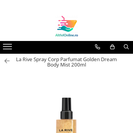
Toate Produsele
Produse Cosmetice Premium
Reducere 20% la achizitionarea a
minimum 3 produse identice
Oferte
La Rive Spray Corp Parfumat Golden Dream
Balsam Rufe
Body Mist 200ml
Balsam Lichid Rufe
Odorizant Textile Spray
Perle Parfumate
Servetele parfumate rufe
Capsule si Tablete pentru Masina
de Spalat Vase
Detergent Rufe
Detergent Capsule