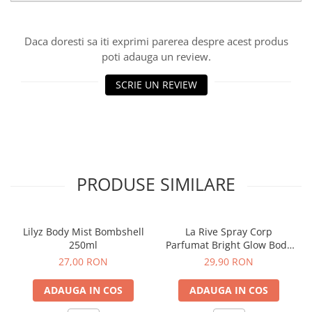
Sampon pentru Copii
Uleiuri, Lotiuni si Creme
Daca doresti sa iti exprimi parerea despre acest produs
Igiena Orala
poti adauga un review.
Pasta de Dinti
SCRIE UN REVIEW
Periuta de Dinti
Jucarii copii
Scutece pentru Copii
Servetele Umede pentru Copii
Ingrijire Personala
PRODUSE SIMILARE
Creme de Maini
Creme si Lotiuni de Corp
Deodorante si Antiperspirante
Lilyz Body Mist Bombshell
La Rive Spray Corp
250ml
Parfumat Bright Glow Body
Deodorant Barbati
Mist 200ml
27,00 RON
29,90 RON
Deodorant Dama
Deodorant Unisex
ADAUGA IN COS
ADAUGA IN COS
Dus si Baie