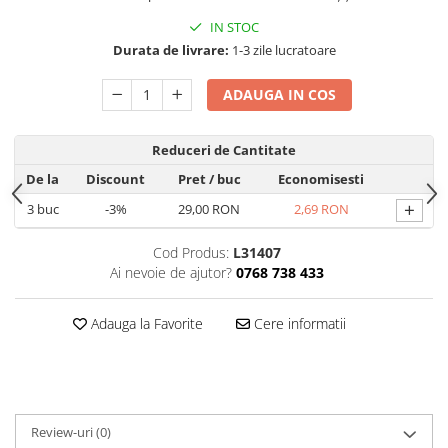
Hrana, Accesorii si Ingrijire Animale
IN STOC
Accesorii
Durata de livrare:
1-3 zile lucratoare
Hrana Caini
ADAUGA IN COS
Hrana Umeda
Hrana Uscata
Reduceri de Cantitate
Recompense
De la
Discount
Pret
/ buc
Economisesti
Hrana Pisici
+
3
buc
-3%
29,00 RON
2,69 RON
Hrana Umeda
Hrana Uscata
Cod Produs:
L31407
Ingrijire Animale
Ai nevoie de ajutor?
0768 738 433
Ingrijire Copii
Accesorii Ingrijire Copii
Adauga la Favorite
Cere informatii
Dus si Baie
Accesorii Baie
Gel de Dus pentru Copii
Review-uri
(0)
Pudra de Talc