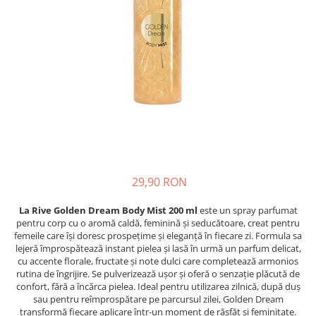
Detergent Pudra Automat
Detergent Lichid
Detergent Pudra Manual
Detergent Lichid Gel
Inalbitor Rufe
Intretinere Masina de Spalat Rufe
Servetele Captare Culori
Solutie Pete
29,90 RON
Detergent Vase
Diverse
La Rive Golden Dream Body Mist 200 ml
este un spray parfumat
Bidoane si canistre
pentru corp cu o aromă caldă, feminină și seducătoare, creat pentru
femeile care își doresc prospețime și eleganță în fiecare zi. Formula sa
Gratare
lejeră împrospătează instant pielea și lasă în urmă un parfum delicat,
cu accente florale, fructate și note dulci care completează armonios
Incubatoare
rutina de îngrijire. Se pulverizează ușor și oferă o senzație plăcută de
Lampi solare
confort, fără a încărca pielea. Ideal pentru utilizarea zilnică, după duș
sau pentru reîmprospătare pe parcursul zilei, Golden Dream
Unelte
transformă fiecare aplicare într-un moment de răsfăț și feminitate.