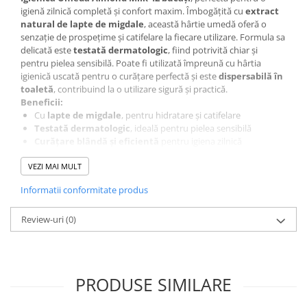
igienă zilnică completă și confort maxim. Îmbogățită cu
extract
After Shave
natural de lapte de migdale
, această hârtie umedă oferă o
After Shave Balsam
senzație de prospețime și catifelare la fiecare utilizare. Formula sa
Aparate de Ras
delicată este
testată dermatologic
, fiind potrivită chiar și
pentru pielea sensibilă. Poate fi utilizată împreună cu hârtia
Geluri si Spume de Ras
igienică uscată pentru o curățare perfectă și este
dispersabilă în
Ingrijire Barba
toaletă
, contribuind la o utilizare sigură și practică.
Servetele Umede
Beneficii:
Cu
lapte de migdale
, pentru hidratare și catifelare
Seturi Cadou
Testată dermatologic
, ideală pentru pielea sensibilă
Curățare blândă și eficientă
pentru igiena zilnică
Pentru Barbati
Dispersabilă în toaletă
, ușor de folosit și sigură
Pentru Femei
VEZI MAI MULT
Ambalaj practic, perfect pentru acasă sau călătorii
Uz Sanitar
Mod de utilizare:
Informatii conformitate produs
Utilizează după hârtia igienică uscată pentru o curățare
completă
Review-uri
Aruncă direct în toaletă după folosire
(0)
PRODUSE SIMILARE