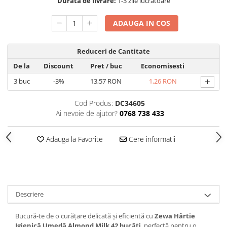
Produse Styling
Durata de livrare:
1-3 zile lucratoare
Sampon
ADAUGA IN COS
Sampon pentru Barbati
Sampon Uscat
Reduceri de Cantitate
Tratament de Par
Vopsea de Par
De la
Discount
Pret
/ buc
Economisesti
Ingrijirea Picioarelor
+
3
buc
-3%
13,57 RON
1,26 RON
Ingrijirea Tenului
Cod Produs:
DC34605
Creme de Fata
Ai nevoie de ajutor?
0768 738 433
Demachiere
Manichiura si Pedichiura
Adauga la Favorite
Cere informatii
Parfumuri
Body Mist
Pentru Barbati
Descriere
Pentru Femei
Unisex
Bucură-te de o curățare delicată și eficientă cu
Zewa Hârtie
Produse Barbierit
Igienică Umedă Almond Milk 42 bucăți
, perfectă pentru o