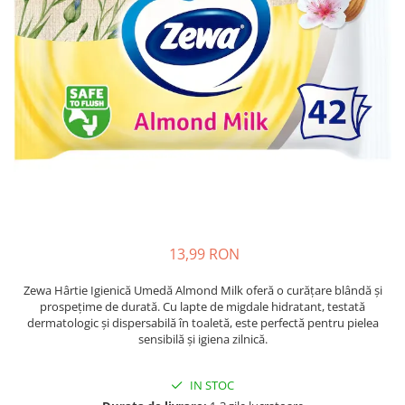
Epilare
Carlige Rufe
Solutii Curatare Mobila
Igiena Intima
Decoratiuni interior
Solutii Curatare Pardoseli
Absorbante
Hartie Igienica
Solutii Curatare Suprafete Diverse
Absorbante Incontinenta
Ingrijire Incaltaminte
Solutii Desfundare Scurgeri
Absorbante Zilnice
Lavete si Bureti
Solutii Intretinere Textile
Lotiuni si Geluri Intime
Manusi Menaj
Universale
Scutece pentru Adulti
Rezerva Mop, Faras, Perie
Servetele Intime
Saci Menajeri
Servetele Umede pentru Adulti
Igiena Orala
13,99 RON
Apa de Gura
Pasta de Dinti
Zewa Hârtie Igienică Umedă Almond Milk oferă o curățare blândă și
Periuta de Dinti
prospețime de durată. Cu lapte de migdale hidratant, testată
dermatologic și dispersabilă în toaletă, este perfectă pentru pielea
Ingrijire Buze
sensibilă și igiena zilnică.
Ingrijirea Parului
Balsam de Par
IN STOC